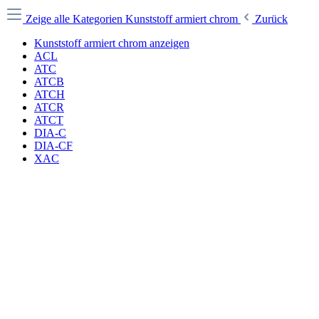
Zeige alle Kategorien
Kunststoff armiert chrom
Zurück
Kunststoff armiert chrom anzeigen
ACL
ATC
ATCB
ATCH
ATCR
ATCT
DIA-C
DIA-CF
XAC