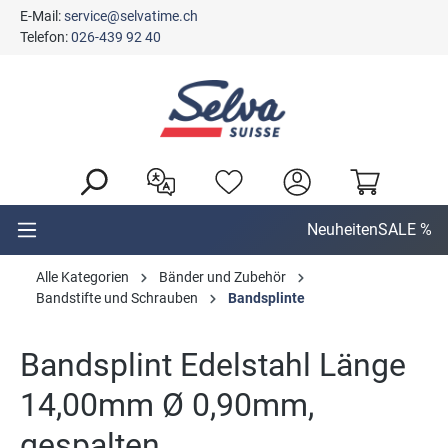
E-Mail:
service@selvatime.ch
alt springen
Telefon:
026-439 92 40
Neuheiten
SALE %
Alle Kategorien
Bänder und Zubehör
Bandstifte und Schrauben
Bandsplinte
Bandsplint Edelstahl Länge
14,00mm Ø 0,90mm,
gespalten