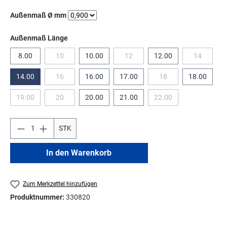
auswählen
Außenmaß Ø mm
auswählen
Außenmaß Länge
8.00
10
10.00
12
12.00
14
(Diese Option ist zurzeit nicht verfügbar.)
(Diese Option ist zurzeit nicht verfüg
(Diese Opti
14.00
16
16.00
17.00
18
18.00
(Diese Option ist zurzeit nicht verfügbar.)
(Diese Option ist zurzeit
19.00
20
20.00
21.00
22.00
(Diese Option ist zurzeit nicht verfügbar.)
(Diese Option ist zurzeit nicht verfügbar.)
(Diese Option ist zurzeit
STK
In den Warenkorb
Zum Merkzettel hinzufügen
Produktnummer:
330820