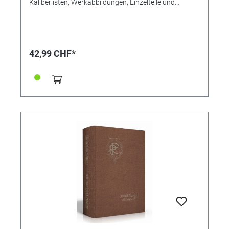
Kaliberlisten, Werkabbildungen, Einzelteile und
technische Hinweise für Taschenuhren, Stoppuhren
und Armbanduhren. Sie finden bei den Armbanduhren
Automatik-, Chronographen-, Unruhschwinger-,
Quarz- und Weckerwerke. Nachdruck von 2018
Ausgabe 1972 in der 5. Auflage Über 550 Seiten
42,99 CHF*