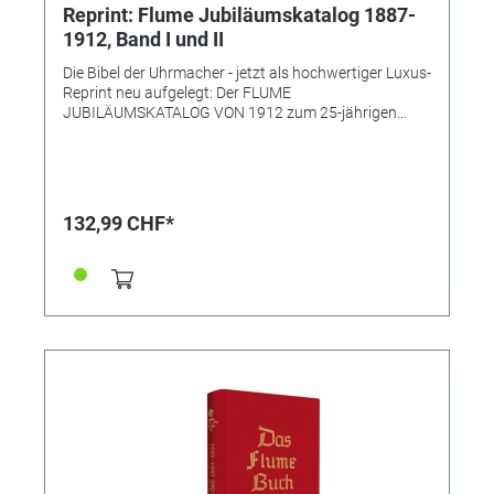
Reprint: Flume Jubiläumskatalog 1887-
1912, Band I und II
Die Bibel der Uhrmacher - jetzt als hochwertiger Luxus-
Reprint neu aufgelegt: Der FLUME
JUBILÄUMSKATALOG VON 1912 zum 25-jährigen
Bestehen der Firma Rudolf Flume. Als der
Hauptkatalog im Jahr 1912 erschien, war das eine
Weltsensation. Nie zuvor gab es weltweit ein derart
umfassendes Werk (inklusive colorierten Seiten!!) an
Produkten für Uhrmacher und Goldschmiede wie den
132,99 CHF*
von Firmengründer Rudolf Flume geschaffenen
Katalog - auf mehr als 1100 Seiten fanden (und
finden) Fachanwender wirklich alles, was benötigt
wird: Von Abdampfschalen bis Zinnloten, von
Abreißapparaten bis Zigarrenscheren. Rudolf Flume
schrieb im Vorwort: "Anläßlich des 25-jährigen
Bestehens meiner Firma habe ich den Katalog in ganz
besonders reichhaltiger Weise ausgestattet und keine
Arbeit und Kosten gescheut, um ein in jeder Hinsicht
einzig dastehendes Werk zu schaffen." Das ist ihm
gelungen - der Katalog, in den vorigen Jahren zu
Höchstpreisen bis 1.000€ bei eBay & Co. gehandelt,
war jahrzehntelang in jeder Werkstatt zu Hause - bis
spätestens 1937 die nächste "Katalog-Bibel" erschien.