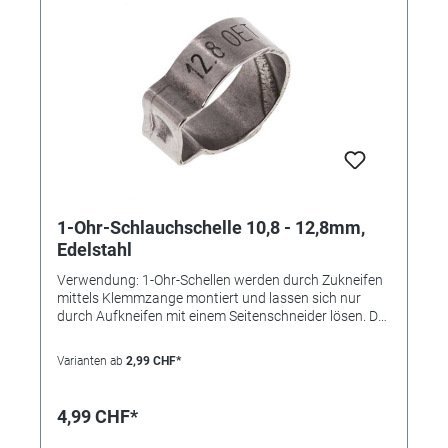
1-Ohr-Schlauchschelle 10,8 - 12,8mm,
Edelstahl
Verwendung: 1-Ohr-Schellen werden durch Zukneifen
mittels Klemmzange montiert und lassen sich nur
durch Aufkneifen mit einem Seitenschneider lösen. Der
Einlagering bewirkt eine absolut sichere Rundum-
Abbindung und findet bevorzugt bei der Montage von
Varianten ab
2,99 CHF*
weichen und empfindlichen oder sehr steifen
Schläuchen Verwendung. Die Schelle ist nicht
wiederverwendbar. Vorteile: •kleine Bauweise, •"federt"
4,99 CHF*
selbst nach, •keine überstehenden Gewindezungen
(keine Verletzungsgefahr), •nicht lösbar Durchmesser