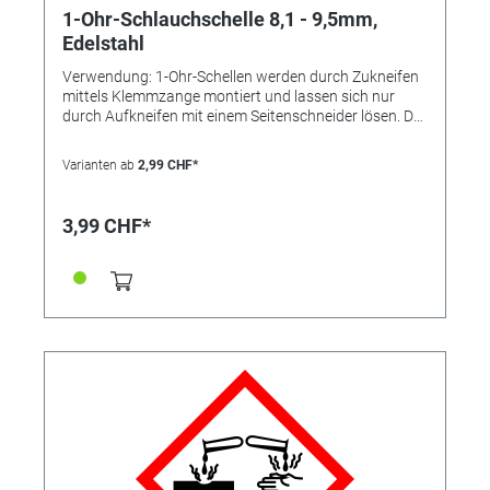
1-Ohr-Schlauchschelle 8,1 - 9,5mm,
Edelstahl
Verwendung: 1-Ohr-Schellen werden durch Zukneifen
mittels Klemmzange montiert und lassen sich nur
durch Aufkneifen mit einem Seitenschneider lösen. Der
Einlagering bewirkt eine absolut sichere Rundum-
Abbindung und findet bevorzugt bei der Montage von
Varianten ab
2,99 CHF*
weichen und empfindlichen oder sehr steifen
Schläuchen Verwendung. Die Schelle ist nicht
wiederverwendbar. Vorteile: •kleine Bauweise, •"federt"
3,99 CHF*
selbst nach, •keine überstehenden Gewindezungen
(keine Verletzungsgefahr), •nicht lösbar Durchmesser
Spannbereich [mm] 8,1 - 9,5 Bandbreite [mm] 6