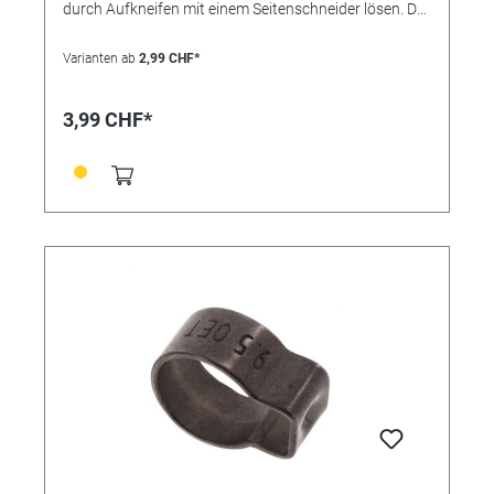
durch Aufkneifen mit einem Seitenschneider lösen. Der
Einlagering bewirkt eine absolut sichere Rundum-
Abbindung und findet bevorzugt bei der Montage von
Varianten ab
2,99 CHF*
weichen und empfindlichen oder sehr steifen
Schläuchen Verwendung. Die Schelle ist nicht
wiederverwendbar. Vorteile: • kleine Bauweise, •
3,99 CHF*
"federt" selbst nach, • keine überstehenden
Gewindezungen (keine Verletzungsgefahr), • nicht
lösbar