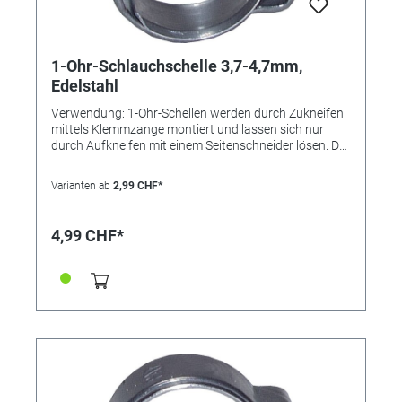
1-Ohr-Schlauchschelle 3,7-4,7mm,
Edelstahl
Verwendung: 1-Ohr-Schellen werden durch Zukneifen
mittels Klemmzange montiert und lassen sich nur
durch Aufkneifen mit einem Seitenschneider lösen. Der
Einlagering bewirkt eine absolut sichere Rundum-
Abbindung und findet bevorzugt bei der Montage von
Varianten ab
2,99 CHF*
weichen und empfindlichen oder sehr steifen
Schläuchen Verwendung. Die Schelle ist nicht
wiederverwendbar. Vorteile: • kleine Bauweise, •
4,99 CHF*
"federt" selbst nach, • keine überstehenden
Gewindezungen (keine Verletzungsgefahr), • nicht
lösbar