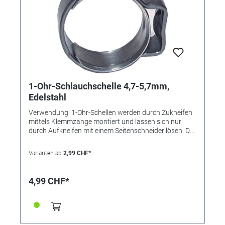
1-Ohr-Schlauchschelle 4,7-5,7mm,
Edelstahl
Verwendung: 1-Ohr-Schellen werden durch Zukneifen
mittels Klemmzange montiert und lassen sich nur
durch Aufkneifen mit einem Seitenschneider lösen. Der
Einlagering bewirkt eine absolut sichere Rundum-
Abbindung und findet bevorzugt bei der Montage von
Varianten ab
2,99 CHF*
weichen und empfindlichen oder sehr steifen
Schläuchen Verwendung. Die Schelle ist nicht
wiederverwendbar. Vorteile: • kleine Bauweise, •
4,99 CHF*
"federt" selbst nach, • keine überstehenden
Gewindezungen (keine Verletzungsgefahr), • nicht
lösbar