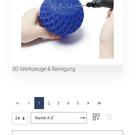
3D Werkzeuge & Reinigung
1
2
3
4
5