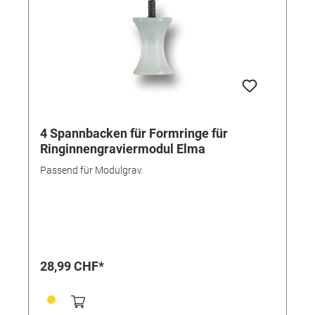
Stellen sowie für kleinste Löcher - "Messer": zum
Schneiden und Beseitigen von Überhängen,
Stützmaterial (Supports), Rafts oder Brims - "Löffel":
der Scoop ist optimal zur Beseitigung von
Unebenheiten und Resten in Löchern oder
Aussparungen. Auch zum Glätten von Oberflächen
geeignet. - "Standard": kann für größere Feature und
Löcher nach dem Druck verwendet werden
4 Spannbacken für Formringe für
Ringinnengraviermodul Elma
Passend für Modulgrav.
28,99 CHF*