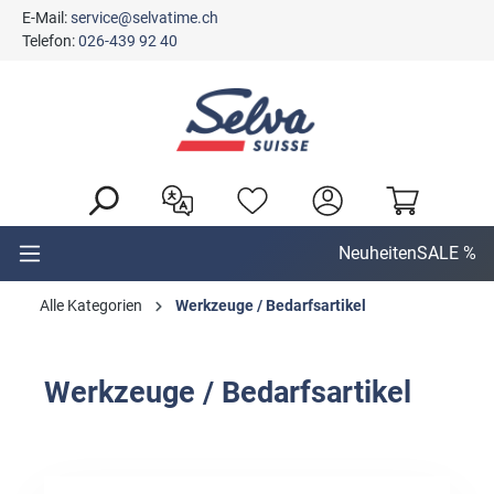
E-Mail:
service@selvatime.ch
alt springen
Telefon:
026-439 92 40
Neuheiten
SALE %
Alle Kategorien
Werkzeuge / Bedarfsartikel
Werkzeuge / Bedarfsartikel