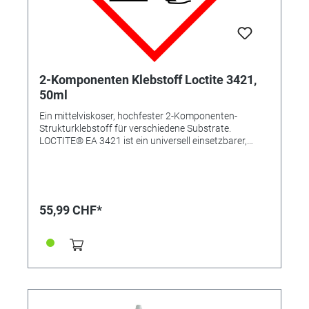
2-Komponenten Klebstoff Loctite 3421,
50ml
Ein mittelviskoser, hochfester 2-Komponenten-
Strukturklebstoff für verschiedene Substrate.
LOCTITE® EA 3421 ist ein universell einsetzbarer,
hochfester Epoxidklebstoff für Metalle, Keramik, Holz,
Glas oder starre Kunststoffe. Nach dem Mischen ist er
klar bernsteinfarben. Mit seinen guten
Spaltfülleigenschaften ist er für raue oder schlecht
anliegende Flächen hervorragend geeignet. Durch
55,99 CHF*
seine mittlere Viskosität und lange Verarbeitungszeit
eignet sich das Klebstoffsystem für große Flächen
und Verbindungen, die nach dem Fügen noch
nachjustiert werden müssen. Zu den Anwendungen
gehört das Kleben von Aluminium-Fensterrahmen und
GFK-Platten. LOCTITE EA 3421 härtet bei
Raumtemperatur aus und bietet eine exzellente
Beständigkeit gegen Feuchtigkeit. • Langsam