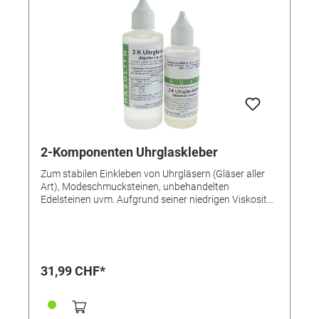
aushärtend • Hochfest • Mittelviskos •
Feuchtigkeitsbeständig Ideal für Glas und Kunststoffe
2-Komponenten Uhrglaskleber
Zum stabilen Einkleben von Uhrgläsern (Gläser aller
Art), Modeschmucksteinen, unbehandelten
Edelsteinen uvm. Aufgrund seiner niedrigen Viskosität
eignet sich der Uhrglaskleber besonders gut zum
Einkleben von Uhrgläsern aller Art (Mineralgläser usw.)
Selbstverständlich kann er auch für andere
Verklebungen eingesetzt werden, bei denen ein
dünnflüssiger 2-Komponentenkleber von Vorteil ist -
31,99 CHF*
zum Beispiel zum Einkleben von Glas- oder
Similisteinen in Kessel oder Vertiefungen. Aufgrund
der guten Fließeigenschaften sollte der Uhrglaskleber
nur für die Anwendung auf ebenen Flächen und das