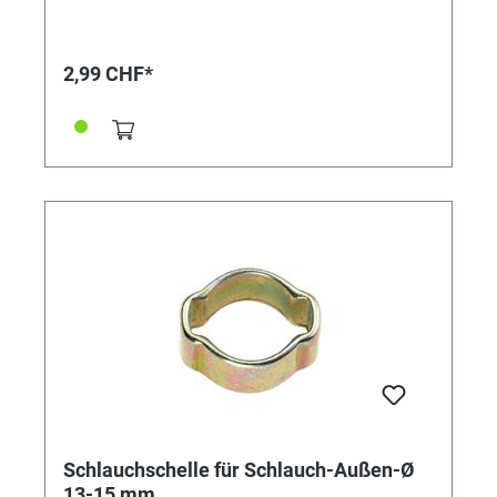
Abbindung und findet bevorzugt bei der Montage von
weichen und empfindlichen oder sehr steifen
Schläuchen Verwendung. Die Schelle ist nicht
wiederverwendbar. Vorteile: • kleine Bauweise, •
2,99 CHF*
"federt" selbst nach, • keine überstehenden
Gewindezungen (keine Verletzungsgefahr), • nicht
lösbar
Schlauchschelle für Schlauch-Außen-Ø
13-15 mm