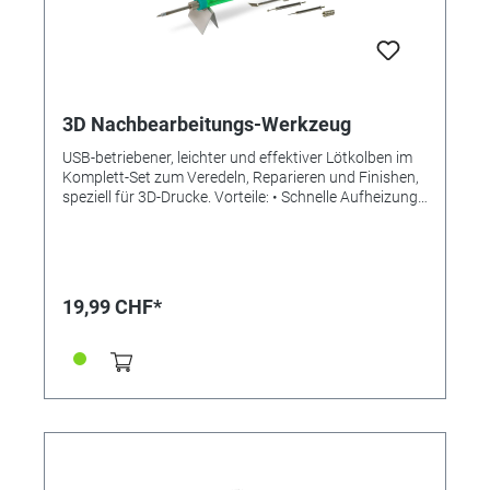
3D Nachbearbeitungs-Werkzeug
USB-betriebener, leichter und effektiver Lötkolben im
Komplett-Set zum Veredeln, Reparieren und Finishen,
speziell für 3D-Drucke. Vorteile: • Schnelle Aufheizung
in 15 Sekunden (Komfortable Touch-Steuerung) •
Schnell auswechselbare Aufsätze (kein Werkzeug
erforderlich!) • Einfache Handhabung dank USB-
Betrieb (kann auch an eine Powerbank angeschlossen
werden, z.B. unsere Referenz 346001) • Maximale
19,99 CHF*
Temperatur 480° C • Niedriger Verbrauch mit 8 Watt •
Automatischer Schlafmodus nach 25 Sekunden ohne
Leistung zur Stromeinsparung und gleichzeitiger
Verlängerung der Lebensdauer des Heizelements •
LED Power Indikator/ Leistungsanzeige • Handliche
Größe: Ø 19 x 163mm Geliefert als Komplett-Set mit
USB-Kabel (ca. 1,5m lang), Schutzkappe, Halterung,
Lötdraht und vier verschiedenen Aufsätzen bzw.
Spitzen: - "Nadel": kommt an enge, unerreichbare