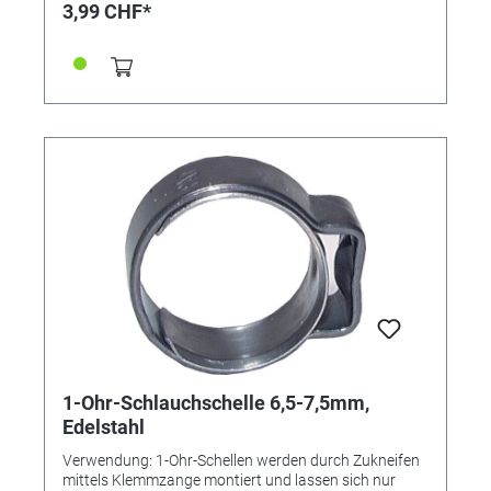
wiederverwendbar. Vorteile: • kleine Bauweise, •
3,99 CHF*
"federt" selbst nach, • keine überstehenden
Gewindezungen (keine Verletzungsgefahr), • nicht
lösbar
1-Ohr-Schlauchschelle 6,5-7,5mm,
Edelstahl
Verwendung: 1-Ohr-Schellen werden durch Zukneifen
mittels Klemmzange montiert und lassen sich nur