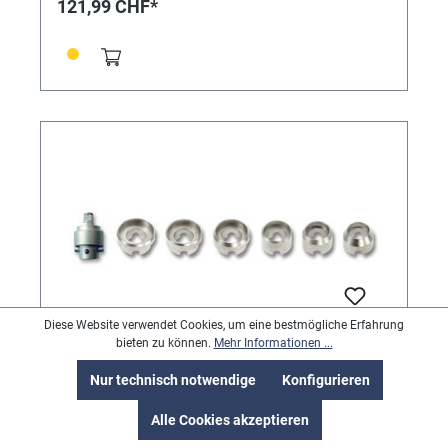
121,99 CHF*
Diese Website verwendet Cookies, um eine bestmögliche Erfahrung
bieten zu können.
Mehr Informationen ...
6 RX-Einsätze geriffelt und Adapter für
Nur technisch notwendige
Konfigurieren
Gehäuseöffner mit Handrad Bergeon
Satz mit 6 geriffelten Einsätzen Ø 18,5 - 20,2 - 22,5 -
Alle Cookies akzeptieren
26,5 - 28,3 - 29,5 mm sowie ein Adapterstück zum