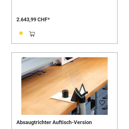
Absauggerät für den Einsatz an bis zu 2
Arbeitsplätzen • Separat wechselbarer Feinstaub-
Vorfilter F7 • Aktivkohlegranulat für effektive
Gasreinigung • Einfacher Filterwechsel • Besonders
2.643,99 CHF*
große Filterfläche von 2,4m² für längere Standzeiten •
Variable Leistungsregelung • Elektronische
Filterüberwachung und Filteralarm für zeitgerechten
Filterwechsel • Besonders lange Lebensdauer durch
leistungsstarkes EC-Gasgebläse • Schnelle, einfache
und benutzerfreundliche Installation dank Easy-Click
System Das Zero Smog ist ein mobiles Absauggerät
mit flexiblem Absaugarm, Absaugschlauch,
Absperrventil mit Tischbefestigung, Fernschalter und
Trichterdüse. Zur Positionierung direkt neben dem
Arbeitsbereich. Der Kompaktfilter, mit Aktivkohle, ist
zur Absaugung von Partikeln (z.B. Lötrauch) sowie
Gasen (z.B. Lösungsmittel) geeignet und erreicht einen
Abscheidegrad von 99,95%. Die Leistung der
bürstenlöse und wartungsfreien EC Turbine ist für bis
2 Arbeitsplätze ausgelegt, wobei die Drehzahl
stufenlos eingestellt werden kann. Das Easy-Click
System ermöglicht eine schnelle und einfache
Installation, damit ist das Absauggerät in kürzester
Zeit einsatzbereit. Der Absaugarm mit 1,5m Länge ist
Absaugtrichter Auftisch-Version
flexibel justierbar und über die Klemme kann dieser mit