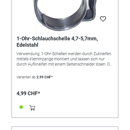
1-Ohr-Schlauchschelle 4,7-5,7mm,
Edelstahl
Verwendung: 1-Ohr-Schellen werden durch Zukneifen
mittels Klemmzange montiert und lassen sich nur
durch Aufkneifen mit einem Seitenschneider lösen. Der
Einlagering bewirkt eine absolut sichere Rundum-
Abbindung und findet bevorzugt bei der Montage von
Varianten ab
2,99 CHF*
weichen und empfindlichen oder sehr steifen
Schläuchen Verwendung. Die Schelle ist nicht
wiederverwendbar. Vorteile: • kleine Bauweise, •
4,99 CHF*
"federt" selbst nach, • keine überstehenden
Gewindezungen (keine Verletzungsgefahr), • nicht
lösbar