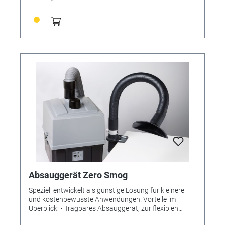
Details ■ Bequemes Arbeiten durch große
Eingriffsöffnungen. ■ Helle, eingebaute Beleuchtung
(4800 Lux). ■ Hohe Sicherheit durch Verbundglas-
Schutzscheibe mit Silikonbeschichtung. ■ Flexibel
einsetzbar dank kompaktem, stabilem
pulverbeschichtetem Gehäuse mit geringem Gewicht.
■ Ablageteller aus hartem Buchenholz. Technische
Daten Zulässige Netzspannung 220–240 V | 100–120
V Zulässige Netzfrequenz 50/60 Hz Leistung Lampe
16 W Gewicht 5 kg Maße (B x H x T) 380 x 285 x 400
mm Ø Saugstutzen innen 35 mm Ø Saugstutzen
außen 40 mm Arbeitsraum (Volumen) 17 l
Lieferumfang: Absaugbox, Leuchtkörper mit
Lampenabdeckung, Absaugkanal-Kit, Armauflagen
Extrabestellung: Lupe mit Halterung (mit flexiblem
Schwanenhals)
Absauggerät Zero Smog
Speziell entwickelt als günstige Lösung für kleinere
und kostenbewusste Anwendungen! Vorteile im
Überblick: • Tragbares Absauggerät, zur flexiblen
Platzierung direkt unter oder neben dem Arbeitsplatz •