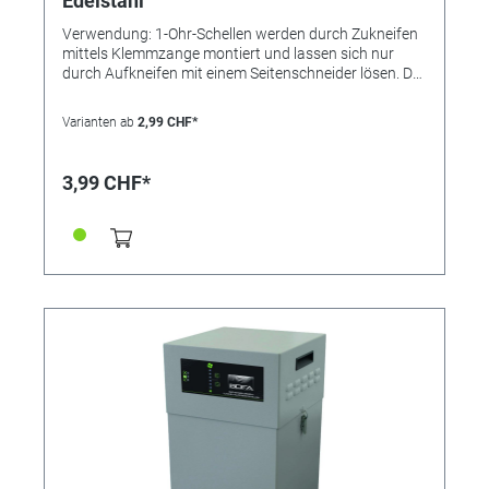
Edelstahl
Verwendung: 1-Ohr-Schellen werden durch Zukneifen
mittels Klemmzange montiert und lassen sich nur
durch Aufkneifen mit einem Seitenschneider lösen. Der
Einlagering bewirkt eine absolut sichere Rundum-
Abbindung und findet bevorzugt bei der Montage von
Varianten ab
2,99 CHF*
weichen und empfindlichen oder sehr steifen
Schläuchen Verwendung. Die Schelle ist nicht
wiederverwendbar. Vorteile: •kleine Bauweise, •"federt"
3,99 CHF*
selbst nach, •keine überstehenden Gewindezungen
(keine Verletzungsgefahr), •nicht lösbar Durchmesser
Spannbereich [mm] 8,1 - 9,5 Bandbreite [mm] 6