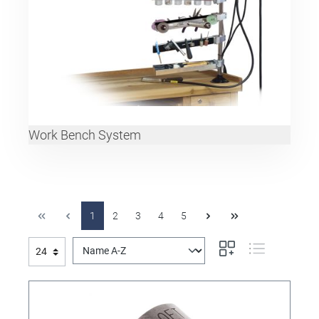
Work Bench System
1
2
3
4
5