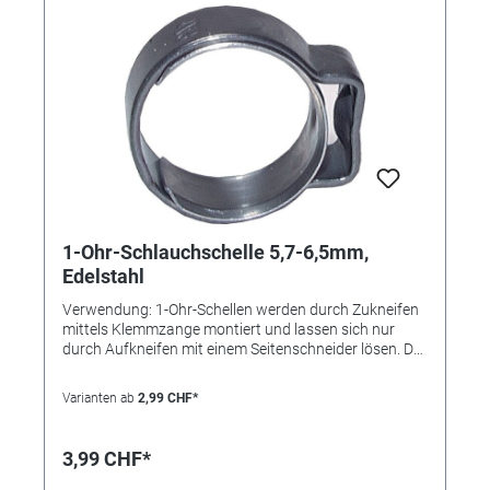
1-Ohr-Schlauchschelle 5,7-6,5mm,
Edelstahl
Verwendung: 1-Ohr-Schellen werden durch Zukneifen
mittels Klemmzange montiert und lassen sich nur
durch Aufkneifen mit einem Seitenschneider lösen. Der
Einlagering bewirkt eine absolut sichere Rundum-
Abbindung und findet bevorzugt bei der Montage von
Varianten ab
2,99 CHF*
weichen und empfindlichen oder sehr steifen
Schläuchen Verwendung. Die Schelle ist nicht
wiederverwendbar. Vorteile: • kleine Bauweise, •
3,99 CHF*
"federt" selbst nach, • keine überstehenden
Gewindezungen (keine Verletzungsgefahr), • nicht