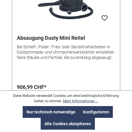
Absaugung Dusty Mini Reitel
Bei Schleif-, Polier-, Fräs- oder Sandstrahlarbeiten in
Goldschmiede- und Uhrmacherwerkstätten entstehen
feine Stäube und Partikel, die zuverlässig abgesaugt
werden müssen. Der DUSTY MINI HEPA wurde speziell
für solche Anwendungen entwickelt und kombiniert
hohe Saugleistung mit kompakter Bauweise und
leisem Betrieb. Dank seines schlanken Designs und
eines Gewichts von nur 5,5 kg lässt sich das
906,99 CHF*
Absaugsystem flexibel auch in kleinen Werkstätten
oder beengten Arbeitsbereichen integrieren. Die
Diese Website verwendet Cookies, um eine bestmögliche Erfahrung
gummierten Lenkrollen ermöglichen einen einfachen
bieten zu können.
Mehr Informationen ...
Standortwechsel und sorgen für hohe Mobilität im
täglichen Einsatz. Der 13-Liter-Behälter bietet
Nur technisch notwendige
Konfigurieren
ausreichend Kapazität für anfallende Stäube und
Partikel, während die integrierte LED-
Alle Cookies akzeptieren
Füllstandsanzeige rechtzeitig auf einen notwendigen
Filterwechsel hinweist. Besonders hervorzuheben ist