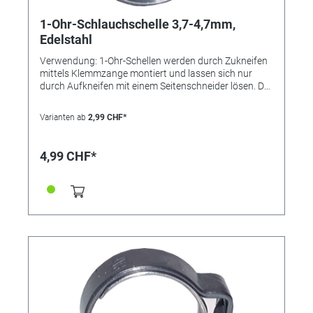
1-Ohr-Schlauchschelle 3,7-4,7mm,
Edelstahl
Verwendung: 1-Ohr-Schellen werden durch Zukneifen
mittels Klemmzange montiert und lassen sich nur
durch Aufkneifen mit einem Seitenschneider lösen. Der
Einlagering bewirkt eine absolut sichere Rundum-
Abbindung und findet bevorzugt bei der Montage von
Varianten ab
2,99 CHF*
weichen und empfindlichen oder sehr steifen
Schläuchen Verwendung. Die Schelle ist nicht
wiederverwendbar. Vorteile: • kleine Bauweise, •
4,99 CHF*
"federt" selbst nach, • keine überstehenden
Gewindezungen (keine Verletzungsgefahr), • nicht
lösbar