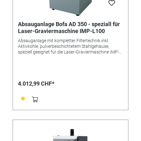
Absauganlage Bofa AD 350 - speziall für
Laser-Graviermaschine IMP-L100
Absauganlage mit kompletter Filtertechnik inkl.
Aktivkohle, pulverbeschichtetem Stahlgehäuse,
speziell geeignet für die Laser-Graviermaschine IMP-
L100 mit den Referenzen 345051 und 345052, aber
auch für BN-Laser Herstellerangaben:
Rauchabsaugung und Filtrationssystem das
potentiell schädliche Dämpfe und Partikel
wirkungsvoll entfernt. Das System hilft einen
4.012,99 CHF*
staubfreien und sauberen Arbeitsbereich
aufrechtzuerhalten und reduziert dabei Schadstoffe
und Verunreinigungen. Die Leise und kompakte
Absaugung ist ideal für den Einsatz bei
Lasergravuren, in Schulen, Werkstätten und kleinen
Industriebetrieben. Merkmale: - Gebläse mit hohem
Luftstrom und Luftdruck - 3-Stufen-Filterung -
Filterzustandsanzeige - eingebaute Schalldämpfung -
Filter mit hoher Lebensdauer und niedrigen
Wiederbeschaffungskosten - digitale