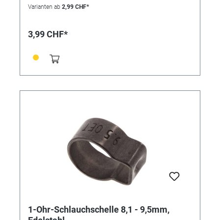
Abbindung und findet bevorzugt bei der Montage von
Varianten ab
2,99 CHF*
weichen und empfindlichen oder sehr steifen
Schläuchen Verwendung. Die Schelle ist nicht
wiederverwendbar. Vorteile: • kleine Bauweise, •
3,99 CHF*
"federt" selbst nach, • keine überstehenden
Gewindezungen (keine Verletzungsgefahr), • nicht
lösbar
1-Ohr-Schlauchschelle 8,1 - 9,5mm,