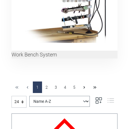
Work Bench System
1
2
3
4
5