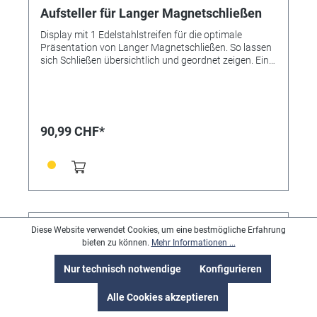
Aufsteller für Langer Magnetschließen
Display mit 1 Edelstahlstreifen für die optimale
Präsentation von Langer Magnetschließen. So lassen
sich Schließen übersichtlich und geordnet zeigen. Eine
hervorragende Verkaufshilfe. Material: Nussholz/
Edelstahl (Display ohne Bestückung) Das Produktbild
zeigt rechts den Aufsteller, links die Box mit der
Referenz 331691
90,99 CHF*
Diese Website verwendet Cookies, um eine bestmögliche Erfahrung
bieten zu können.
Mehr Informationen ...
Nur technisch notwendige
Konfigurieren
Alle Cookies akzeptieren