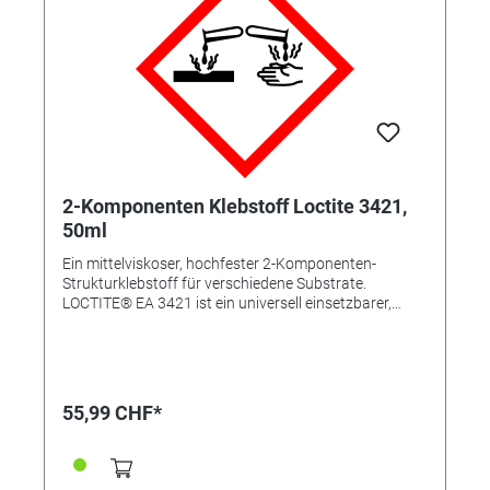
2-Komponenten Klebstoff Loctite 3421,
50ml
Ein mittelviskoser, hochfester 2-Komponenten-
Strukturklebstoff für verschiedene Substrate.
LOCTITE® EA 3421 ist ein universell einsetzbarer,
hochfester Epoxidklebstoff für Metalle, Keramik, Holz,
Glas oder starre Kunststoffe. Nach dem Mischen ist er
klar bernsteinfarben. Mit seinen guten
Spaltfülleigenschaften ist er für raue oder schlecht
anliegende Flächen hervorragend geeignet. Durch
55,99 CHF*
seine mittlere Viskosität und lange Verarbeitungszeit
eignet sich das Klebstoffsystem für große Flächen
und Verbindungen, die nach dem Fügen noch
nachjustiert werden müssen. Zu den Anwendungen