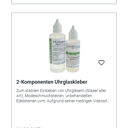
gehört das Kleben von Aluminium-Fensterrahmen und
GFK-Platten. LOCTITE EA 3421 härtet bei
Raumtemperatur aus und bietet eine exzellente
Beständigkeit gegen Feuchtigkeit. • Langsam
aushärtend • Hochfest • Mittelviskos •
Feuchtigkeitsbeständig Ideal für Glas und Kunststoffe
2-Komponenten Uhrglaskleber
Zum stabilen Einkleben von Uhrgläsern (Gläser aller
Art), Modeschmucksteinen, unbehandelten
Edelsteinen uvm. Aufgrund seiner niedrigen Viskosität
eignet sich der Uhrglaskleber besonders gut zum
Einkleben von Uhrgläsern aller Art (Mineralgläser usw.)
Selbstverständlich kann er auch für andere
Verklebungen eingesetzt werden, bei denen ein
dünnflüssiger 2-Komponentenkleber von Vorteil ist -