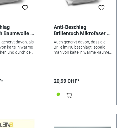
hlag
Anti-Beschlag
ch Baumwolle -
Brillentuch Mikrofaser -
en-Schutz
24-Stunden-Schutz
h genervt davon, als
Auch genervt davon, dass die
 von kalte in warme
Brille im Nu beschlägt, sobald
hen und durch den
man von kalte in warme Räume
hts mehr zu sehen?
geht? Jetzt gibt es ENDLICH DIE
s ENDLICH DIE
LÖSUNG AUCH FÜR
CH FÜR
UNTERWEGS: Das wirksame
 Das wirksame
Anti-Beschlag-Tuch für Brillen
-Tuch für Brillen
und andere Gläser mit speziellem
F*
20,99 CHF*
läser mit speziellem
Anti-Beschlageffekt. Aus
geffekt. Aus
pflegeleichter Mikrofaser.
Baumwolle.
Langanhaltend freie Sicht! In
freie Sicht! In
unserem Sortiment bieten wir
iment bieten wir
mit Referenz 353614 das Brillen-
 353614 das Brillen-
Spray mit Anti-Beschlag an
ti-Beschlag an
sowie mit Referenz 353613 den
eferenz 353613 den
Brillen-Schaum mit Anti-
um mit Anti-
Beschlag. Für zu Hause die