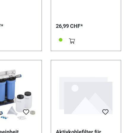
Schaumstoffblock staubfrei und
sehr saugfähig. Dieser Block ist
speziell für die Reinigung von
Ölgebern und anderen
Präzisionswerkzeugen geeignet.
F*
26,99 CHF*
Maße: 80 x 33 x 31 mm
eeinheit
Aktivkohlefilter für