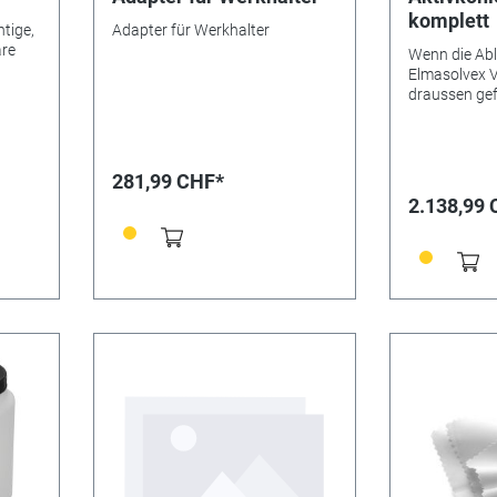
komplett
tige,
Adapter für Werkhalter
are
Wenn die Abl
Elmasolvex V
alien,
draussen gef
besteht die M
trax
Lösemitteldä
zum
Einheit zu fil
d
Lieferumfang
281,99 CHF*
t
Filtereinheit
2.138,99
em
Aufkleber 1 E
Band 1 Trich
 Art
ischen
ten
der
eile;
ng an
en
 von
gneten
OLLER