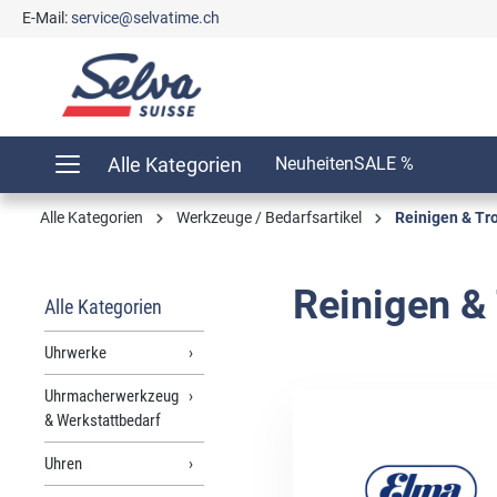
E-Mail:
service@selvatime.ch
springen
Zur Hauptnavigation springen
Alle Kategorien
Neuheiten
SALE %
Alle Kategorien
Werkzeuge / Bedarfsartikel
Reinigen & Tr
Reinigen &
Alle Kategorien
Uhrwerke
Uhrmacherwerkzeug
& Werkstattbedarf
Uhren