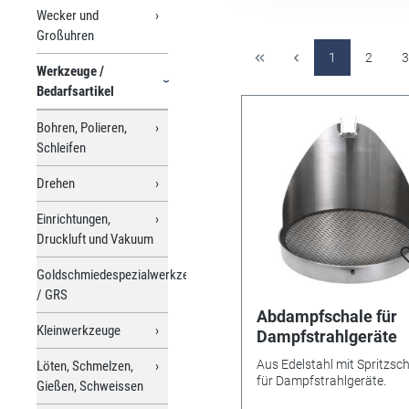
Wecker und
Großuhren
1
2
3
Werkzeuge /
Bedarfsartikel
Bohren, Polieren,
Schleifen
Drehen
Einrichtungen,
Druckluft und Vakuum
Goldschmiedespezialwerkzeuge
/ GRS
Abdampfschale für
Kleinwerkzeuge
Dampfstrahlgeräte
Aus Edelstahl mit Spritzsc
Löten, Schmelzen,
für Dampfstrahlgeräte.
Gießen, Schweissen