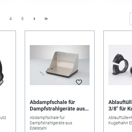
4
5
Abdampfschale für
Ablauftül
Dampfstrahlgeräte aus
3/8" für 
Edelstahl
Ultraschal
hutz
Abdampfschale für
Ablauftülle+
Dampfstrahlgeräte aus
Kugelhahn El
Edelstahl