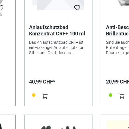
det
cknet
tig
Anlaufschutzbad
Anti-Besc
ng für
Konzentrat CRF+ 100 ml
Brillentu
24-Stund
 HIPS
Das Anlaufschutzbad CRF+ ist
Sind Sie auc
ein wässriger Anlaufschutz für
Brillenträger
• als
Silber und Gold, der das
Räume zu ge
tel •
Aussehen der behandelten
Beschlag nic
um
Oberfläche nicht verändert. Bei
Jetzt gibt e
diesem Prozess bildet sich ein
LÖSUNG AU
n
Schutzfilm, der sowohl anti-
UNTERWEGS:
d
oxidativ als auch schmutz- und
Anti-Beschlag
40,99 CHF*
20,99 CH
wasserabweisend wirkt. Der
und andere G
en
Schutz kann sowohl im
Anti-Beschla
ung
klassischen stromlosen
natürlicher 
Tauchverfahren als auch durch
Langanhaltend 
 oder
Anlegen einer Spannung
unserem Sort
aufgebracht werden, wobei
mit Referenz
er
durch das Anlegen einer
Spray mit An
E
Spannung ein deutlich besserer
sowie mit R
hten
Effekt erzielt und der Oberfläche
Brillen-Scha