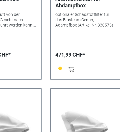
Abdampfbox
uft von der
optionaler Schadstofffilter für
A nicht nach
das Biosteam Center,
ührt werden kann,
Adampfbox (Artikel-Nr. 330575)
öglichkeit die
mpfe mit dieser
tern. Im
 enthalten: 1
 1 Aktivkohle 2
 CHF*
471,99 CHF*
rsatzfilter 1 PTFE
ter