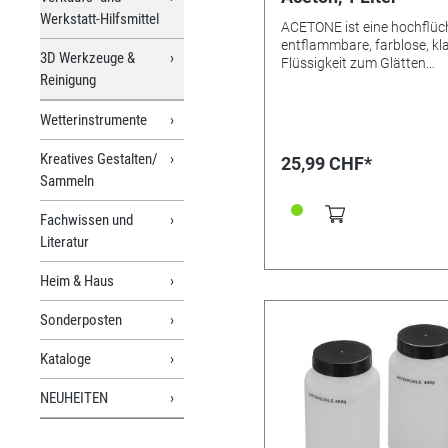
Werkstatt-Hilfsmittel
ACETONE ist eine hochflüch
entflammbare, farblose, kl
3D Werkzeuge &
Flüssigkeit zum Glätten
Reinigung
bestimmter 3D-Druckmateri
mit speziell entwickelten
Vorrichtungen wie dem Zor
Wetterinstrumente
APOLLER. ACETONE kann 
Glätten von ABS-, ASA- un
Kreatives Gestalten/
25,99 CHF*
HIPS-Filamenten eingesetz
Sammeln
werden. Zusätzlich zu ein
verbesserten Aussehen
Fachwissen und
ermöglicht eine glättende
Literatur
Nachbehandlung mit dieser
von Lösungsmittel die
Verbesserung der mechan
Heim & Haus
Eigenschaften des gedruck
Modells; die Verbesserung 
Sonderposten
Dichtigkeit der bedruckten T
die Vermeidung von Reibu
Kataloge
gleitenden oder beweglich
Teilen. ACETONE sollte nur
NEUHEITEN
Fachleuten mit einem geei
Gerät wie dem Zortrax AP
und einem geeigneten