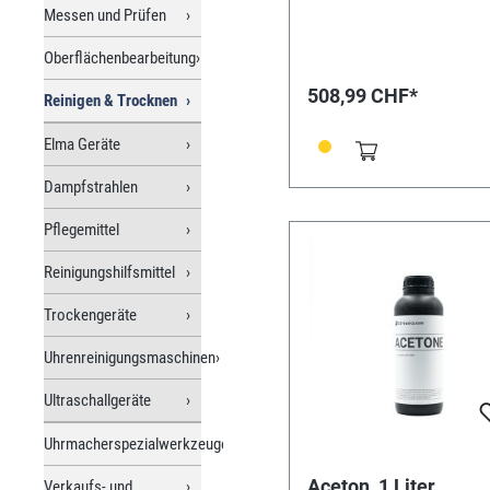
Messen und Prüfen
Oberflächenbearbeitung
508,99 CHF*
Reinigen & Trocknen
Elma Geräte
Dampfstrahlen
Pflegemittel
Reinigungshilfsmittel
Trockengeräte
Uhrenreinigungsmaschinen
Ultraschallgeräte
Uhrmacherspezialwerkzeuge
Aceton, 1 Liter
Verkaufs- und