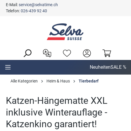
E-Mail:
service@selvatime.ch
alt springen
Telefon:
026-439 92 40
Neuheiten
SALE %
Alle Kategorien
Heim & Haus
Tierbedarf
Katzen-Hängematte XXL
inklusive Winterauflage -
Katzenkino garantiert!