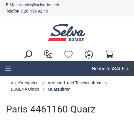
E-Mail:
service@selvatime.ch
alt springen
Telefon:
026-439 92 40
Neuheiten
SALE %
Alle Kategorien
Armband- und Taschenuhren
DUGENA Uhren
Quarzuhren
Paris 4461160 Quarz