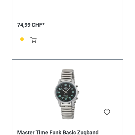
schönen Farbakzent unter dem gewölbten
Mineralglas ab. Diese Funkuhr bietet eine digitale
Datumsanzeige. • Uhrwerk: W361, Empfang des
Signals DCF 77 (Mainflingen, DE) • Genauigkeit: +/- 1
74,99 CHF*
Sekunde/1 Mio. Jahre • Anzeige: Analog/Digital •
Besondere Funktionen: Datumsanzeige,
Funkgesteuerte automatische Zeitumstellung von
Sommer- und Winterzeit, Leuchtzeiger, Niedrigenergie-
Anzeige • Wasserdicht: 3 bar • Uhrenglas: Mineralglas
gewölbt • Gehäusematerial: Metall • Gehäusefarbe:
Silber • Armbandmaterial: Leder • Armbandfarbe:
Schwarz • Zifferblattfarbe: Schwarz • Schließe:
Dornschließe • Gewicht: 47g • Gehäuse-Ø: ca. 40,5mm
• Höhe: ca. 10mm
Master Time Funk Basic Zugband