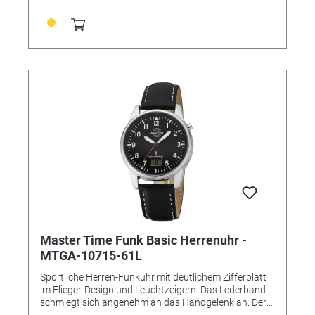
Datum • Besondere Funktionen: Datumsanzeige,
Ewiger Kalender, Funkgesteuerte automatische
Zeitumstellung von Sommer- und Winterzeit,
Stunde/Minute/Sekunde • Wasserdicht: 3 Bar •
Uhrenglas: Mineralglas • Gehäusematerial: Metall •
Gehäusefarbe: Silber • Armbandmaterial: Leder •
Schließe: Dornschließe • Armbandfarbe: schwarz •
Zifferblattfarbe: weiß • Durchmesser ca. 41mm • Höhe
in mm: 11 • Gewicht ca. 50g • Handgelenkumfang ca.
17,5 bis 21,5cm
Master Time Funk Basic Herrenuhr -
MTGA-10715-61L
Sportliche Herren-Funkuhr mit deutlichem Zifferblatt
im Flieger-Design und Leuchtzeigern. Das Lederband
schmiegt sich angenehm an das Handgelenk an. Der
rote Sekundenzeiger rundet das Design mit einem