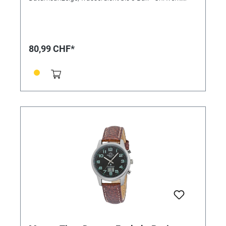
W313C, Empfang des Signals DCF 77 (Mainflingen,
DE) • Antrieb: Funk • Genauigkeit: +/- 1 Sekunde/1 Mio.
Jahre • Anzeige: Analog mit digitalem Datum •
Besondere Funktionen: Datumsanzeige, Ewiger
Kalender, Funkgesteuerte automatische
80,99 CHF*
Zeitumstellung von Sommer- und Winterzeit,
Leuchtzeiger, Niedrigenergie-Anzeige • Wasserdicht: 3
Bar • Uhrenglas: Mineralglas • Gehäusematerial:
Metall • Gehäusefarbe: gold • Armbandmaterial: Leder
• Armbandfarbe: braun • Zifferblattfarbe: weiß •
Gewicht ca. 40g • Handgelenksumfang ca. max. 16-
20cm • Gehäuseboden gepresst • Gehäusehöhe:
11mm