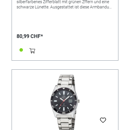
silberfarbenes Zifferblatt mit grünen Zffern und eine
schwarze Lünette. Ausgestattet ist diese Armbanduhr
mit einem braunen Lederarmband und einer digitalen
Datumsanzeige. Dank der Langzeitbatterie beträgt die
Laufzeit bis zu 10 Jahre. Das Gehäuse ist bis 5 Bar
wasserdicht. • Uhrwerk: TD2137G • Genauigkeit: +/- 1
Sek. in 1 Mio. Jahre • Anzeige: Analog • Besondere
80,99 CHF*
Funktionen: Empfang des Signals DCF 77 (Mainflingen
DE), digitales Datum Tag/ Wochentag, 6-Uhr-Position,
LCD Datum: deutsch oder englisch, Ewiger Kalender,
automatische Zeitumstellung Sommer- und
Winterzeit, Stunde/Minute/Sekunde, Manueller Modus
möglich, bis zu 10 Jahre Batterielaufzeit •
Wasserdicht: 5 bar • Uhrenglas: Mineralglas •
Gehäusematerial: Metall • Gehäusefarbe: Silber •
Armbandmaterial: Leder • Armbandfarbe: Braun •
Zifferblattfarbe: Braun • Gewicht: 65g • Gehäuse-Ø: ca.
42mm • Höhe: ca. 13mm • Schließe: Dornschließe