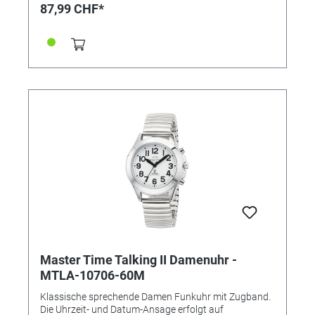
Ewiger Kalender, Funkgesteuerte automatische
87,99 CHF*
Zeitumstellung von Sommer- und Winterzeit,
Leuchtzeiger, Niedrigenergie-Anzeige • Wasserdicht: 3
Bar • Uhrenglas: Mineralglas • Gehäusematerial:
Metall • Gehäusefarbe: gold • Armbandmaterial:
Edelstahl • Armbandfarbe: gold • Schließe: Zugband •
Zifferblattfarbe: weiß • Gewicht ca. 70g •
Handgelenksumfang ca. 20 bis 23cm • Gehäuseboden
gepresst • Gehäusehöhe: 10,5mm
Master Time Talking II Damenuhr -
MTLA-10706-60M
Klassische sprechende Damen Funkuhr mit Zugband.
Die Uhrzeit- und Datum-Ansage erfolgt auf