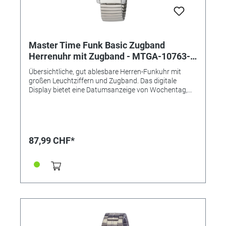
Master Time Funk Basic Zugband
Herrenuhr mit Zugband - MTGA-10763-
22Z
Übersichtliche, gut ablesbare Herren-Funkuhr mit
großen Leuchtziffern und Zugband. Das digitale
Display bietet eine Datumsanzeige von Wochentag,
Datum und digitaler Sekunde. Technische Daten: •
Marke: Master Time - die perfekte Zeit • Serie: Basic
Zugband • Antrieb: Funk • Uhrwerk: TD2137, Empfang
des Signals DCF 77 (Mainflingen, DE) • Genauigkeit:
+/- 1 Sekunde/1 Mio. Jahre • Anzeige: Analog mit
87,99 CHF*
digitalem Datum • Besondere Funktionen:
Datumsanzeige, Ewiger Kalender, Funkgesteuerte
automatische Zeitumstellung von Sommer- und
Winterzeit, Leuchtzeiger und Leuchtziffern,
Niedrigenergie-Anzeige • Wasserdicht: 3 Bar •
Uhrenglas: Mineralglas • Gehäusematerial: Metall •
Gehäusefarbe: silber • Armbandmaterial: Edelstahl -
ZUGBAND verstellbar • Armbandfarbe: silber •
Zifferblattfarbe: schwarz • Durchmesser ca. 41mm •
Höhe in mm: 10,5 • Gewicht ca. 70g •