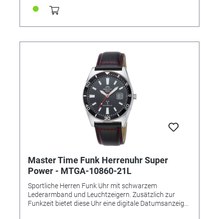
Uhr-Position, LCD Datum: deutsch oder englisch,
Ewiger Kalender, automatische Zeitumstellung
Sommer- und Winterzeit, Stunde/Minute/Sekunde,
Manueller Modus möglich, bis zu 10 Jahre
Batterielaufzeit • Wasserdicht: 5 bar • Uhrenglas:
Mineralglas • Gehäusematerial: Metall •
Gehäusefarbe: Silber • Armbandmaterial: Edelstahl •
Armbandfarbe: Silber • Zifferblattfarbe: Weiß •
Gewicht: 143g • Gehäuse-Ø: ca. 42mm • Höhe: ca.
13mm • Schließe: Sicherheitsfaltschließe
Master Time Funk Herrenuhr Super
Power - MTGA-10860-21L
Sportliche Herren Funk Uhr mit schwarzem
Lederarmband und Leuchtzeigern. Zusätzlich zur
Funkzeit bietet diese Uhr eine digitale Datumsanzeige
und ist bis 5 Bar wasserdicht. Die Batterielaufzeit