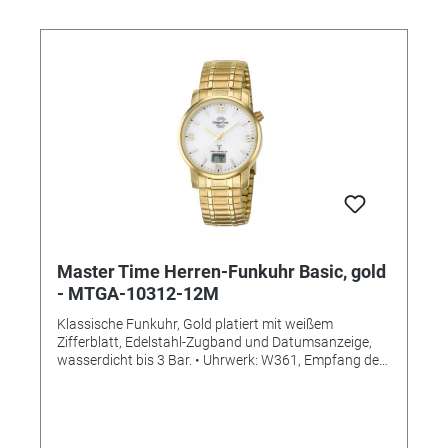
Zifferblattfarbe: Schwarz • Gewicht ca. 50g •
Durchmesser: 41mm • Handgelenksumfang: 17,5 bis
21,5cm • Gehäuseboden gepresst • Gehäusehöhe:
10,5mm
Master Time Herren-Funkuhr Basic, gold
- MTGA-10312-12M
Klassische Funkuhr, Gold platiert mit weißem
Zifferblatt, Edelstahl-Zugband und Datumsanzeige,
wasserdicht bis 3 Bar. • Uhrwerk: W361, Empfang des
Signals DCF 77 (Mainflingen, DE) • Genauigkeit: +/- 1
Sekunde/1 Mio. Jahre • Antrieb: Funk mit
Langzeitbatterie • Anzeige: Analog mit digitalem
Datum • Besondere Funktionen: Datumsanzeige,