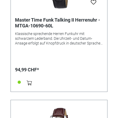
Master Time Funk Talking II Herrenuhr -
MTGA-10690-60L
Klassische sprechende Herren Funkuhr mit
schwarzem Lederband. Die Uhrzeit- und Datum-
Ansage erfolgt auf Knopfdruck in deutscher Sprache.
Zusätzlich verfügt diese Funkuhr über eine
Alarmfunktion und es kann ein stündliches Tonsignal
eingestellt werden. • Uhrwerk: RCTKTL34, Sprechende
Uhr • Anzeige: Analog • Genauigkeit: +/- 1 Sekunde/1
Mio. Jahre • Gehäusematerial: Metall • Gehäusefarbe:
94,99 CHF*
Silber • Armbandmaterial: Leder • Armbandfarbe:
Schwarz • Zifferblattfarbe: Weiß • Gehäuseboden:
Kunststoff • Schließe: Dornschließe •
spritzwassergeschützt • Gewicht: 77g • Gehäuse-Ø:
ca. 43mm • Höhe: ca. 15mm • Handgelenkumfang bis
ca. 20,5cm • Besondere Funktionen: Automatische
Zeitumstellung von Sommer- und Winterzeit,
Stunde/Minute/Sekunde, Gesprochene Zeitangabe,
Alarmfunktion, stündliches Tonsignal (kann ein- und
ausgeschaltet werden)