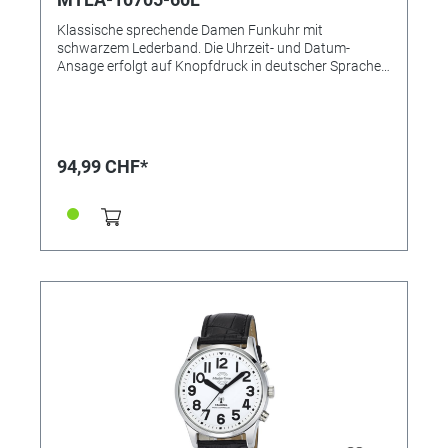
Klassische sprechende Damen Funkuhr mit
schwarzem Lederband. Die Uhrzeit- und Datum-
Ansage erfolgt auf Knopfdruck in deutscher Sprache.
Zusätzlich verfügt diese Funkuhr über eine
Alarmfunktion und es kann ein stündliches Tonsignal
eingestellt werden. • Uhrwerk: RCTKTL30, Sprechende
Uhr • Anzeige: Analog • Genauigkeit: +/- 1 Sekunde/1
Mio. Jahre • Gehäusematerial: Metall • Gehäusefarbe:
94,99 CHF*
Silber • Armbandmaterial: Leder • Armbandfarbe:
Schwarz • Zifferblattfarbe: Weiß • Gehäuseboden:
Kunststoff • Schließe: Dornschließe •
Spritzwassergeschützt • Gewicht: 53g • Gehäuse-Ø:
ca. 37,5mm • Höhe: ca. 15mm • Handgelenkumfang
ca. bis 20,5cm • Besondere Funktionen: Automatische
Zeitumstellung von Sommer- und Winterzeit,
Stunde/Minute/Sekunde, Gesprochene Zeitangabe,
Alarmfunktion, stündliches Tonsignal (kann ein- und
ausgeschaltet werden)