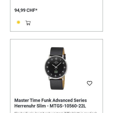
Sommer- und Winterzeit • Wasserdicht: 5 bar •
Uhrenglas: Mineralglas • Gehäusematerial: Edelstahl •
94,99 CHF*
Gehäusefarbe: Silber • Armbandmaterial: Leder •
Armbandfarbe: Schwarz • Zifferblattfarbe: Schwarz •
Schließe: Dornschließe • Gewicht: 52g • Gehäuse-Ø: ca.
42mm • Höhe: ca. 10,1mm • Handgelenkumfang: ca.
21cm
Master Time Funk Advanced Series
Herrenuhr Slim - MTGS-10560-22L