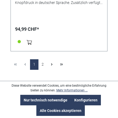
Knopfdruck in deutscher Sprache. Zusätzlich verfügt
diese Funkuhr über eine Alarmfunktion und es kann
ein stündliches Tonsignal eingestellt werden. •
Uhrwerk: RCTKTL30, Sprechende Uhr • Anzeige:
Analog • Genauigkeit: +/- 1 Sekunde/1 Mio. Jahre •
Gehäusematerial: Metall • Gehäusefarbe: Silber •
94,99 CHF*
Armbandmaterial: Metall, ZUGBAND • Armbandfarbe:
Silber • Zifferblattfarbe: Weiß • Gehäuseboden:
Kunststoff • Schließe: Dornschließe •
Spritzwassergeschützt • Gewicht: 71g • Gehäuse-Ø:
ca. 37,5mm • Höhe: ca. 15mm • Handgelenkumfang
ca. bis 17,5cm • Besondere Funktionen: Automatische
Zeitumstellung von Sommer- und Winterzeit,
Stunde/Minute/Sekunde, Gesprochene Zeitangabe,
1
2
Alarmfunktion, stündliches Tonsignal (kann ein- und
ausgeschaltet werden)
Diese Website verwendet Cookies, um eine bestmögliche Erfahrung
Kontakt
bieten zu können.
Mehr Informationen ...
Nur technisch notwendige
Konfigurieren
Vertrag widerrufen
Alle Cookies akzeptieren