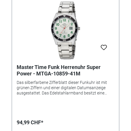
Uhrenglas: Mineralglas • Gehäusematerial: Metall •
Gehäusefarbe: Silber • Armbandmaterial: Edelstahl •
Armbandfarbe: Silber • Zifferblattfarbe: Blau •
Gewicht: 143g • Gehäuse-Ø: ca. 42mm • Höhe: ca.
13mm • Schließe: Sicherheitsfaltschließe
Master Time Funk Herrenuhr Super
Power - MTGA-10859-41M
Das silberfarbene Zifferblatt dieser Funkuhr ist mit
grünen Ziffern und einer digitalen Datumsanzeige
ausgestattet. Das Edelstahlarmband besitzt eine
Sicherheitsfaltschließe. Neben dem zuverlässigen
Funkuhrwerk verfügt diese Herrenuhr über eine
Langzeitbatterie (bis 10 Jahre Laufzeit) und ist bis 5
Bar wasserdicht. • Uhrwerk: TD2137G • Genauigkeit:
+/- 1 Sek. in 1 Mio. Jahre • Anzeige: Analog •
94,99 CHF*
Besondere Funktionen: Empfang des Signals DCF 77
(Mainflingen DE), digitales Datum Tag/ Wochentag, 6-