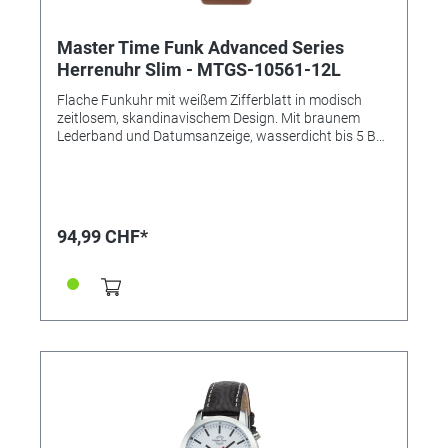
Master Time Funk Advanced Series
Herrenuhr Slim - MTGS-10561-12L
Flache Funkuhr mit weißem Zifferblatt in modisch
zeitlosem, skandinavischem Design. Mit braunem
Lederband und Datumsanzeige, wasserdicht bis 5 Bar.
• Uhrwerk: W314, Empfang des Signals DCF 77
(Mainflingen, DE) • Genauigkeit: +/- 1 Sekunde/1 Mio.
Jahre • Anzeige: Analog-Digital • Besondere
Funktionen: Datumsanzeige, ewiger Kalender,
funkgesteuerte automatische Zeitumstellung von
94,99 CHF*
Sommer- und Winterzeit • Wasserdicht: 5 bar •
Uhrenglas: Mineralglas • Gehäusematerial: Edelstahl •
Gehäusefarbe: Silber • Armbandmaterial: Leder •
Armbandfarbe: Braun • Zifferblattfarbe: Weiß •
Schließe: Dornschließe • Gewicht: 49g • Gehäuse-Ø: ca.
42mm • Höhe: ca. 9,5mm • Handgelenkumfang: ca.
21cm