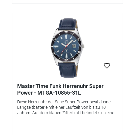
Armbandfarbe: Titan • Zifferblattfarbe: Blau • Schließe:
Sicherheitsschließe • Gewicht: 95g • Gehäuse-Ø: ca.
42mm • Höhe: ca. 11mm • Handgelenkumfang: ca.
21,5cm
Master Time Funk Herrenuhr Super
Power - MTGA-10855-31L
Diese Herrenuhr der Serie Super Power besitzt eine
Langzeitbatterie mit einer Laufzeit von bis zu 10
Jahren. Auf dem blauen Zifferblatt befindet sich eine
digitale Datumsanzeige. Das Gehäuse der Funkuhr ist
bis 5 Bar wasserdicht. • Uhrwerk: TD2137G •
Genauigkeit: +/- 1 Sek. in 1 Mio. Jahre • Anzeige:
Analog • Besondere Funktionen: Empfang des Signals