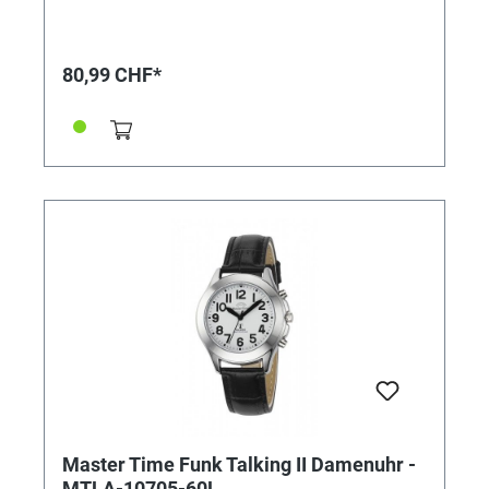
beträgt bis zu 10 Jahre. • Uhrwerk: TD2137G •
Genauigkeit: +/- 1 Sek. in 1 Mio. Jahre • Anzeige:
Analog • Besondere Funktionen: Empfang des Signals
DCF 77 (Mainflingen DE), digitales Datum Tag/
80,99 CHF*
Wochentag, 6-Uhr-Position, LCD Datum: deutsch oder
englisch, Ewiger Kalender, automatische
Zeitumstellung Sommer- und Winterzeit,
Stunde/Minute/Sekunde, Manueller Modus möglich,
bis zu 10 Jahre Batterielaufzeit • Wasserdicht: 5 bar •
Uhrenglas: Mineralglas • Gehäusematerial: Metall •
Gehäusefarbe: Silber • Armbandmaterial: Leder •
Armbandfarbe: Schwarz • Zifferblattfarbe: Schwarz •
Gewicht: 65g • Gehäuse-Ø: ca. 42mm • Höhe: ca.
13mm • Schließe: Dornschließe
Master Time Funk Talking II Damenuhr -
MTLA-10705-60L