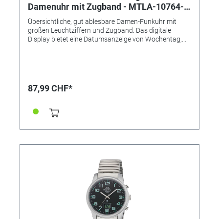
Damenuhr mit Zugband - MTLA-10764-
22Z
Übersichtliche, gut ablesbare Damen-Funkuhr mit
großen Leuchtziffern und Zugband. Das digitale
Display bietet eine Datumsanzeige von Wochentag,
Datum und digitaler Sekunde. Technische Daten: •
Marke: Master Time - die perfekte Zeit • Serie: Basic
Zugband • Antrieb: Funk • Uhrwerk: TD28D, Empfang
des Signals DCF 77 (Mainflingen, DE) • Genauigkeit:
+/- 1 Sekunde/1 Mio. Jahre • Anzeige: Analog mit
87,99 CHF*
digitalem Datum • Besondere Funktionen:
Datumsanzeige, Ewiger Kalender, Funkgesteuerte
automatische Zeitumstellung von Sommer- und
Winterzeit, Leuchtzeiger und Leuchtziffern,
Niedrigenergie-Anzeige • Wasserdicht: 3 Bar •
Uhrenglas: Mineralglas • Gehäusematerial: Metall •
Gehäusefarbe: silber • Armbandmaterial: Edelstahl -
ZUGBAND verstellbar • Armbandfarbe: silber •
Zifferblattfarbe: schwarz • Durchmesser ca. 34mm •
Höhe in mm: 10,5 • Gewicht ca. 56g •
Handgelenkumfang ca. 18 bis 22cm • Gepresster
Gehäuseboden