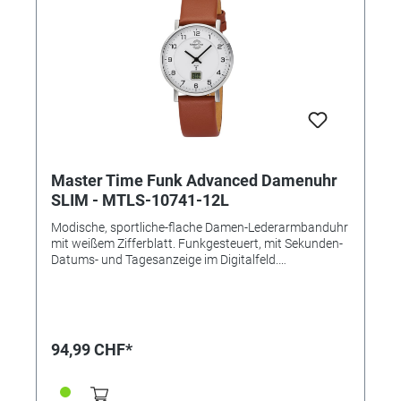
Master Time Funk Advanced Damenuhr
SLIM - MTLS-10741-12L
Modische, sportliche-flache Damen-Lederarmbanduhr
mit weißem Zifferblatt. Funkgesteuert, mit Sekunden-
Datums- und Tagesanzeige im Digitalfeld.
Automatische Umstellung von Sommer- und
Winterzeit. Das Armband ist braun und aus Leder
gefertigt. Die Uhr ist bis zu 5 Bar wasserdicht.
Technische Daten: • Marke: Master Time - die perfekte
Zeit • Serie: Advanced Slim • Antrieb: Funk-Quarz
94,99 CHF*
(Batterie CR1620/GS30-1) • Uhrwerk: W314H2,
Empfang des Signals DCF 77 (Mainflingen, DE) •
Genauigkeit: +/- 1 Sekunde/1 Mio. Jahre • Anzeige: