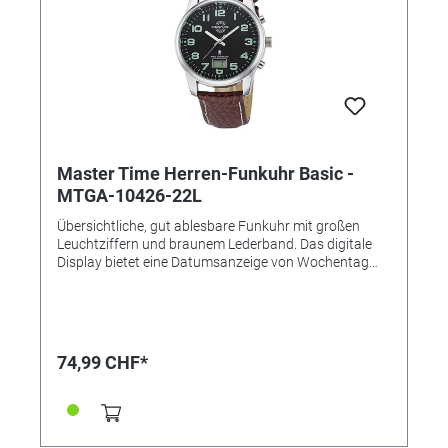
Master Time Herren-Funkuhr Basic -
MTGA-10426-22L
Übersichtliche, gut ablesbare Funkuhr mit großen
Leuchtziffern und braunem Lederband. Das digitale
Display bietet eine Datumsanzeige von Wochentag
oder Datum. • Besondere Funktionen: Datumsanzeige,
Ewiger Kalender, Funkgesteuerte automatische
Zeitumstellung von Sommer- und Winterzeit,
Leuchtzeiger, Niedrigenergie-Anzeige • Uhrwerk:
W361, Empfang des Signals DCF 77 (Mainflingen, DE)
74,99 CHF*
• Genauigkeit: +/- 1 Sekunde/1 Mio. Jahre • Anzeige:
Analog mit digitalem Datum • Wasserdicht: 3 Bar •
Uhrenglas: Mineralglas • Gehäusematerial: Metall •
Gehäusefarbe: silber • Armbandmaterial: Leder •
Armbandfarbe: Braun • Schließe: Dornschließe •