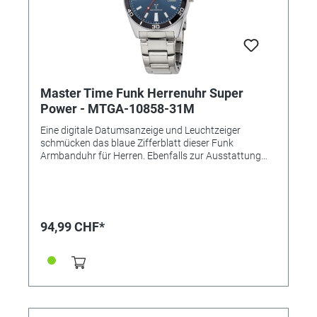
Master Time Funk Herrenuhr Super
Power - MTGA-10858-31M
Eine digitale Datumsanzeige und Leuchtzeiger
schmücken das blaue Zifferblatt dieser Funk
Armbanduhr für Herren. Ebenfalls zur Ausstattung
zählen das Edelstahlarmband mit
Sicherheitsfaltschließe und die Langzeitbatterie mit
einer Laufzeit von bis zu 10 Jahren. Das Gehäuse ist
bis 5 Bar wasserdicht. • Uhrwerk: TD2137G •
Genauigkeit: +/- 1 Sek. in 1 Mio. Jahre • Anzeige:
94,99 CHF*
Analog • Besondere Funktionen: Empfang des Signals
DCF 77 (Mainflingen DE), digitales Datum Tag/
Wochentag, 6-Uhr-Position, LCD Datum: deutsch oder
englisch, Ewiger Kalender, automatische
Zeitumstellung Sommer- und Winterzeit,
Stunde/Minute/Sekunde, Manueller Modus möglich,
bis zu 10 Jahre Batterielaufzeit • Wasserdicht: 5 bar •