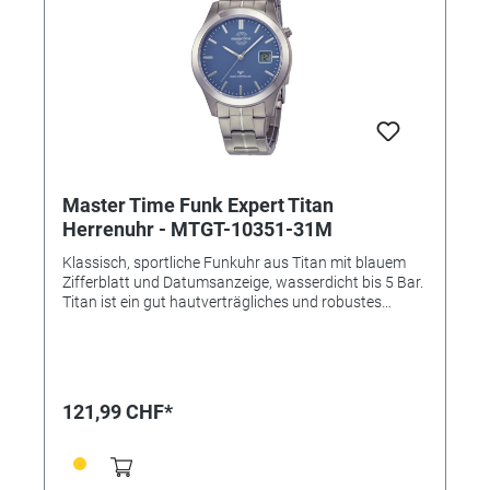
Handgelenkumfang ca. 20 bis 23cm • Gepresster
Gehäuseboden
Master Time Funk Expert Titan
Herrenuhr - MTGT-10351-31M
Klassisch, sportliche Funkuhr aus Titan mit blauem
Zifferblatt und Datumsanzeige, wasserdicht bis 5 Bar.
Titan ist ein gut hautverträgliches und robustes
Material. • Uhrwerk: W361D, Empfang des Signals DCF
77 (Mainflingen DE) • Genauigkeit: +/- 1 Sekunde/1
Mio. Jahre • Anzeige: Analog-Digital • Besondere
Funktionen: Datumsanzeige, ewiger Kalender,
funkgesteuerte automatische Zeitumstellung von
121,99 CHF*
Sommer- und Winterzeit, Leuchtzeiger/ -ziffern,
Stunde/Minute/Sekunde • Wasserdicht: 5 bar •
Uhrenglas: Mineralglas • Gehäusematerial: Titan •
Gehäusefarbe: Titan • Armbandmaterial: Titan •