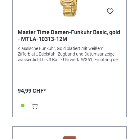
Master Time Damen-Funkuhr Basic, gold
- MTLA-10313-12M
Klassische Funkuhr, Gold platiert mit weißem
Zifferblatt, Edelstahl-Zugband und Datumsanzeige,
wasserdicht bis 3 Bar. • Uhrwerk: W361, Empfang des
Signals DCF 77 (Mainflingen, DE) • Antrieb: Funk mit
Langzeitbatterie • Genauigkeit: +/- 1 Sekunde/1 Mio.
Jahre • Anzeige: Analog mit digitalem Datum •
Besondere Funktionen: Datumsanzeige, Ewiger
Kalender, Funkgesteuerte automatische
94,99 CHF*
Zeitumstellung von Sommer- und Winterzeit,
Stunde/Minute/Sekunde • Wasserdicht: 3 Bar •
Uhrenglas: Mineralglas • Gehäusematerial: Metall •
Gehäusefarbe: gold • Armbandmaterial: Edelstahl-
ZUGBAND • Armbandfarbe: gold • Zifferblattfarbe:
weiß • Gewicht ca. 60g • Handgelenksumfang ca. max.
22cm • Gehäuseboden gepresst • Gehäusehöhe:
11mm