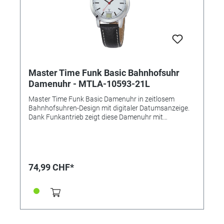
Master Time Funk Basic Bahnhofsuhr
Damenuhr - MTLA-10593-21L
Master Time Funk Basic Damenuhr in zeitlosem
Bahnhofsuhren-Design mit digitaler Datumsanzeige.
Dank Funkantrieb zeigt diese Damenuhr mit
Lederarmband stets die exakte Uhrzeit. Technische
Daten: • Marke: Master Time - die perfekte Zeit • Serie:
Basic Banhofsuhren • Antrieb: Funk mit
Langzeitbatterie • Uhrwerk: W313C, Empfang des
Signals DCF 77 (Mainflingen, DE) • Genauigkeit: +/- 1
74,99 CHF*
Sekunde/1 Mio. Jahre • Anzeige: Analog mit digitalem
Datum • Besondere Funktionen: Datumsanzeige,
Ewiger Kalender, Funkgesteuerte automatische
Zeitumstellung von Sommer- und Winterzeit,
Stunde/Minute/Sekunde • Wasserdicht: 3 Bar •
Uhrenglas: Mineralglas • Gehäusematerial: Metall •