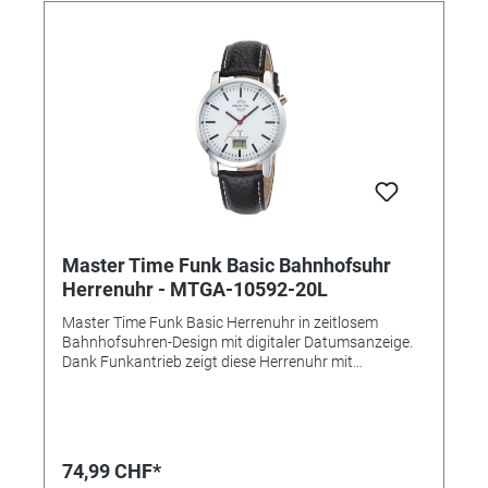
Gehäusefarbe: Silber • Armbandmaterial: Leder •
Schließe: Dornschließe • Armbandfarbe: schwarz •
Zifferblattfarbe: weiß • Durchmesser ca. 34mm • Höhe
in mm: 11 • Gewicht ca. 41g • Handgelenkumfang ca.
16 bis 20cm
Master Time Funk Basic Bahnhofsuhr
Herrenuhr - MTGA-10592-20L
Master Time Funk Basic Herrenuhr in zeitlosem
Bahnhofsuhren-Design mit digitaler Datumsanzeige.
Dank Funkantrieb zeigt diese Herrenuhr mit
Lederarmband stets die exakte Uhrzeit. Technische
Daten: • Marke: Master Time - die perfekte Zeit • Serie:
Basic Banhofsuhren • Antrieb: Funk mit
Langzeitbatterie • Uhrwerk: W361, Empfang des
Signals DCF 77 (Mainflingen, DE) • Genauigkeit: +/- 1
74,99 CHF*
Sekunde/1 Mio. Jahre • Anzeige: Analog mit digitalem