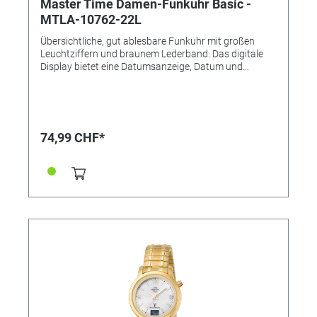
Master Time Damen-Funkuhr Basic -
MTLA-10762-22L
Übersichtliche, gut ablesbare Funkuhr mit großen
Leuchtziffern und braunem Lederband. Das digitale
Display bietet eine Datumsanzeige, Datum und
digitaler Sekunde. • Besondere Funktionen:
Datumsanzeige, Ewiger Kalender, Funkgesteuerte
automatische Zeitumstellung von Sommer- und
Winterzeit, Leuchtzeiger und Leuchtziffern,
Niedrigenergie-Anzeige • Uhrwerk: TD28D, Empfang
74,99 CHF*
des Signals DCF 77 (Mainflingen, DE) • Genauigkeit:
+/- 1 Sekunde/1 Mio. Jahre • Anzeige: Analog mit
digitalem Datum • Wasserdicht: 3 Bar • Uhrenglas:
Mineralglas • Gehäusematerial: Metall •
Gehäusefarbe: silber • Armbandmaterial: Leder •
Armbandfarbe: Braun • Schließe: Dornschließe •
Zifferblattfarbe: Schwarz • Gewicht ca. 39g •
Durchmesser: 34mm • Handgelenksumfang: bis ca.
21cm • Gehäuseboden gepresst • Gehäusehöhe:
10,5mm