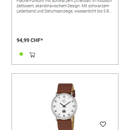
Flache Funkuhr mit schwarzem Zifferblatt in modisch
zeitlosem, skandinavischem Design. Mit schwarzem
Lederband und Datumsanzeige, wasserdicht bis 5 Bar.
• Uhrwerk: W314, Empfang des Signals DCF 77
(Mainflingen, DE) • Genauigkeit: +/- 1 Sekunde/1 Mio.
Jahre • Anzeige: Analog-Digital • Besondere
Funktionen: Datumsanzeige, ewiger Kalender,
funkgesteuerte automatische Zeitumstellung von
94,99 CHF*
Sommer- und Winterzeit • Wasserdicht: 5 bar •
Uhrenglas: Mineralglas • Gehäusematerial: Edelstahl •
Gehäusefarbe: Silber • Armbandmaterial: Leder •
Armbandfarbe: Schwarz • Zifferblattfarbe: Schwarz •
Schließe: Dornschließe • Gewicht: 49g • Gehäuse-Ø: ca.
42mm • Höhe: ca. 10,1mm • Handgelenkumfang: ca.
21cm