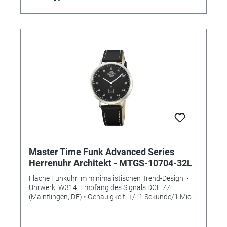
Analog mit digitalem Datum und digitaler
Sekundenanzeige • Besondere Funktionen: Datums-
Tages- und Sekundenanzeige im Digitalfeld. Ewiger
Kalender. Funkgesteuerte automatische
Zeitumstellung von Sommer- und Winterzeit. •
Wasserdicht: 5 Bar • Uhrenglas: Mineralglas •
Gehäusematerial: Edelstahl • Gehäusefarbe: Silber •
Armbandmaterial: Leder • Armbandfarbe: braun •
Armband mit Dornschließe sowie QUICK-RELEASE/
EASY CHANGE-Federsteg • Armbandbreite: 18mm •
Zifferblattfarbe: weiß • Durchmesser ca. 36mm • Höhe
in mm: 10,1 • Gewicht ca. 39g • Handgelenkumfang
ca. max. 21,5 cm
Master Time Funk Advanced Series
Herrenuhr Architekt - MTGS-10704-32L
Flache Funkuhr im minimalistischen Trend-Design. •
Uhrwerk: W314, Empfang des Signals DCF 77
(Mainflingen, DE) • Genauigkeit: +/- 1 Sekunde/1 Mio.
Jahre • Anzeige: Analog-Digital • Besondere
Funktionen: Datumsanzeige, ewiger Kalender,
funkgesteuerte automatische Zeitumstellung von