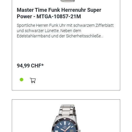
Master Time Funk Herrenuhr Super
Power - MTGA-10857-21M
Sportliche Herren Funk Uhr mit schwarzem Zifferblatt
und schwarzer Lünette. Neben dem
Edelstahlarmband und der Sicherheitsschließe
gehören eine Langzeitbatterie (bis zu 10 Jahre
Laufzeit) und eine digitale Datumsanzeige zur
Ausstattung der Funk Armbanduhr. Das Gehäuse ist
bis 5 Bar wasserdicht. • Uhrwerk: TD2137G •
Genauigkeit: +/- 1 Sek. in 1 Mio. Jahre • Anzeige:
94,99 CHF*
Analog • Besondere Funktionen: Empfang des Signals
DCF 77 (Mainflingen DE), digitales Datum Tag/
Wochentag, 6-Uhr-Position, LCD Datum: deutsch oder
englisch, Ewiger Kalender, automatische
Zeitumstellung Sommer- und Winterzeit,
Stunde/Minute/Sekunde, Manueller Modus möglich,
bis zu 10 Jahre Batterielaufzeit • Wasserdicht: 5 bar •
Uhrenglas: Mineralglas • Gehäusematerial: Metall •
Gehäusefarbe: Silber • Armbandmaterial: Edelstahl •
Armbandfarbe: Silber • Zifferblattfarbe: Schwarz •
Gewicht: 143g • Gehäuse-Ø: ca. 42mm • Höhe: ca.
13mm • Schließe: Sicherheitsfaltschließe