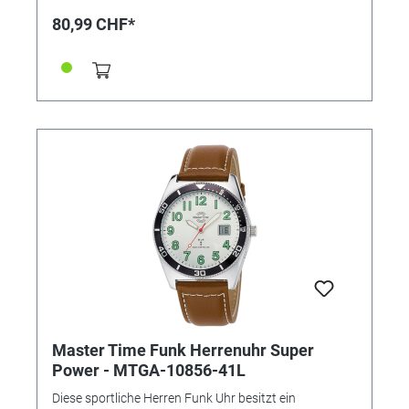
DCF 77 (Mainflingen DE), digitales Datum Tag/
80,99 CHF*
Wochentag, 6-Uhr-Position, LCD Datum: deutsch oder
englisch, Ewiger Kalender, automatische
Zeitumstellung Sommer- und Winterzeit,
Stunde/Minute/Sekunde, Manueller Modus möglich,
bis zu 10 Jahre Batterielaufzeit • Wasserdicht: 5 bar •
Uhrenglas: Mineralglas • Gehäusematerial: Metall •
Gehäusefarbe: Silber • Armbandmaterial: Leder •
Armbandfarbe: Blau • Zifferblattfarbe: Blau • Gewicht:
65g • Gehäuse-Ø: ca. 42mm • Höhe: ca. 13mm •
Schließe: Dornschließe
Master Time Funk Herrenuhr Super
Power - MTGA-10856-41L
Diese sportliche Herren Funk Uhr besitzt ein