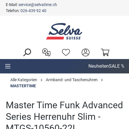
E-Mail:
service@selvatime.ch
alt springen
Telefon:
026-439 92 40
Neuheiten
SALE %
Alle Kategorien
Armband- und Taschenuhren
MASTERTIME
Master Time Funk Advanced
Series Herrenuhr Slim -
MTGS-10560-22L