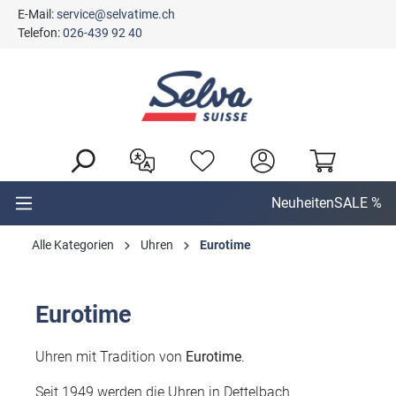
E-Mail:
service@selvatime.ch
alt springen
Telefon:
026-439 92 40
Neuheiten
SALE %
Alle Kategorien
Uhren
Eurotime
Eurotime
Uhren mit Tradition von
Eurotime
.
Seit 1949 werden die Uhren in Dettelbach