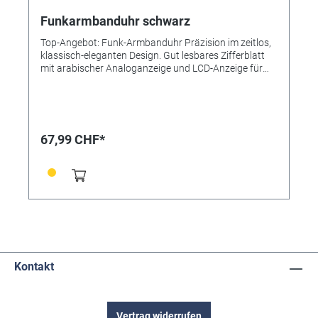
Funkarmbanduhr schwarz
Top-Angebot: Funk-Armbanduhr Präzision im zeitlos,
klassisch-eleganten Design. Gut lesbares Zifferblatt
mit arabischer Analoganzeige und LCD-Anzeige für
Sekunde, Zeit, Datum/ Monat. Automatische
Umstellung auf Sommer- und Winterzeit
Spitzwassergeschützt (3 ATM) Braunes Echt-
Lederarmband mit Kroko-Prägung Hochwertige
Echtgoldauflage auf der Lünette. Mineralglas
67,99 CHF*
Gehäuse-Ø 40mm Attraktives Preis-/
Leistungsverhältnis! Elektrogerät enthält 1 Alkaline-
Knopfzelle. Hinweis zur sicheren Entnahme der
Batterie: Vergewissern Sie sich, ob die Batterie ganz
entleert ist. Entnehmen Sie vorsichtig die Batterie. Im
Falle einer Entsorgung müssen Batterie und Gerät
getrennt entsorgt werden.
Kontakt
Vertrag widerrufen