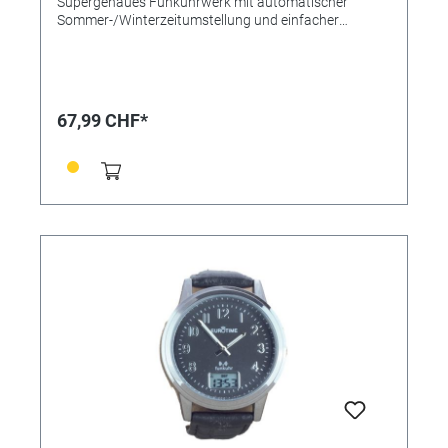
Supergenaues Funkuhrwerk mit automatischer
Sommer-/Winterzeitumstellung und einfacher
Zeitzoneneinstellung. Bandmaterial Schwarzes
Echtlederband mit Dornschließe. Maße Ø 41 x 11 mm.
Wasserdicht bis 3 bar. Elektrogerät enthält 1 Alkaline-
Knopfzelle. Hinweis zur sicheren Entnahme der
Batterie: Vergewissern Sie sich, ob die Batterie ganz
67,99 CHF*
entleert ist. Entnehmen Sie vorsichtig die Batterie. Im
Falle einer Entsorgung müssen Batterie und Gerät
getrennt entsorgt werden.