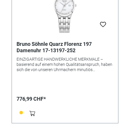
Bruno Söhnle Quarz Florenz 197
Damenuhr 17-13197-252
EINZIGARTIGE HANDWERKLICHE MERKMALE –
basierend auf einem hohen Qualitätsanspruch, haben
sich die von unseren Uhrmachern minutiös
angefertigten Armbanduhren längst zu bekannten
Schmuckstücken unter passionierten Uhrenliebhabern
entwickelt: Speziell die in unseren Werkstätten in
Glashütte verfeinerten Quarz- wie Automatikwerke
zeugen von einer international einmaligen Klasse – so
776,99 CHF*
sind unsere Werke mit dem Begriff GLASHÜTTE fest
verwoben und auf der Welt kein zweites Mal zu finden.
• Uhrwerk: Quarzwerk in BS-Ausführung (Basiswerk
Ronda 785) • Gehäusematerial: Edelstahl •
Gehäusefarbe: silber • Gehäuse-Ø: 32,0 mm • Höhe 7
mm • Wasserdichtigkeit: 5 bar • Uhrglas: Saphirglas