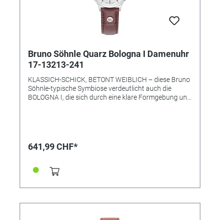
Bruno Söhnle Quarz Bologna I Damenuhr
17-13213-241
KLASSICH-SCHICK, BETONT WEIBLICH – diese Bruno
Söhnle-typische Symbiose verdeutlicht auch die
BOLOGNA I, die sich durch eine klare Formgebung und
eine technisch überzeugende Präzision auszeichnet:
Während das dunkle, mit goldenen Indexen und
dezentraler Sekunde versehene Zifferblatt in einer
besonderen Strahlenoptik glänzt – und mit dem
robusten IP-vergoldeten Edelstahlgehäuse eine
641,99 CHF*
ebenso optisch ideale Einheit bildet –, sorgt im Innern
das Quarzwerk für die stete Ganggenauigkeit. •
Uhrwerk: Quarzwerk in BS-Ausführung (Basiswerk
Ronda 1062) • Gehäusematerial: Edelstahl •
Gehäusefarbe: gold • Gehäuse-Ø: 35,0 mm •
Leuchtzeiger • Höhe 5,5 mm • Wasserdichtigkeit: 3 bar
• Uhrglas: Saphirglas innen entspiegelt • Armband:
Kalbslederband mit Kroko-Prägung • Anstoßbreite: