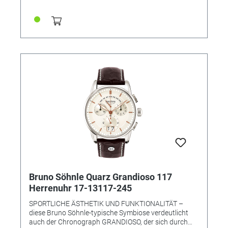
verwoben und auf der Welt kein zweites Mal zu finden.
• Uhrwerk: Quarzwerk in BS-Ausführung (Basiswerk
Ronda 785) • Gehäusematerial: Edelstahl, Lünette IP
gold • Gehäusefarbe: bicolor • Gehäuse-Ø: 32,0 mm •
Höhe 7 mm • Wasserdichtigkeit: 5 bar • Uhrglas:
Saphirglas innen entspiegelt • Armband: Metallband •
Armbandfarbe: bicolor IP gold • Schließe: Faltschließe
• Gewicht: 91 g
Bruno Söhnle Quarz Grandioso 117
Herrenuhr 17-13117-245
SPORTLICHE ÄSTHETIK UND FUNKTIONALITÄT –
diese Bruno Söhnle-typische Symbiose verdeutlicht
auch der Chronograph GRANDIOSO, der sich durch