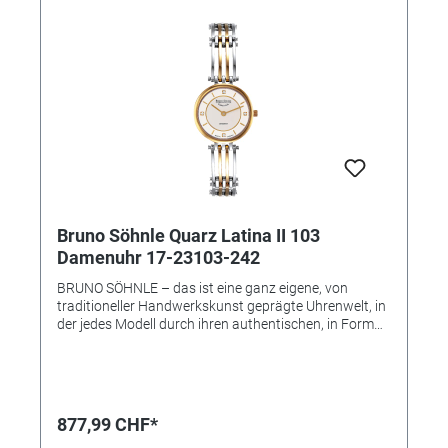
Armbandfarbe: silber • 4 Brillante • Schließe:
Faltschließe • Gewicht: 51,5 g
Bruno Söhnle Quarz Latina II 103
Damenuhr 17-23103-242
BRUNO SÖHNLE – das ist eine ganz eigene, von
traditioneller Handwerkskunst geprägte Uhrenwelt, in
der jedes Modell durch ihren authentischen, in Form
und Technik individuell gestalteten Charakter gefällt –
und das ohne die übliche Trendhast! Vielmehr soll eine
Armbanduhr der Marke Bruno Söhnle zugleich das
hochwertige Glashütter Niveau repräsentieren, das
auf keinen modischen Einheitslook abzielt, sondern
877,99 CHF*
eine eigene Persönlichkeit und das handwerkliche