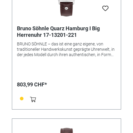
Bruno Söhnle Quarz Hamburg I Big
Herrenuhr 17-13201-221
BRUNO SÖHNLE – das ist eine ganz eigene, von
traditioneller Handwerkskunst geprägte Uhrenwelt, in
der jedes Modell durch ihren authentischen, in Form
und Technik individuell gestalteten Charakter gefällt –
und das ohne die übliche Trendhast! Vielmehr soll eine
Armbanduhr der Marke Bruno Söhnle zugleich das
hochwertige Glashütter Niveau repräsentieren, das
auf keinen modischen Einheitslook abzielt, sondern
803,99 CHF*
eine eigene Persönlichkeit und das handwerkliche
Qualitätsbewusstsein voranstellen will. • Uhrwerk: BS-
Ausführung (Basiswerk 6003.D) • Gehäusematerial:
Edelstahl • Gehäusefarbe: silber • Gehäuse-Ø: 41,5 mm
• Höhe 8,6 mm • Wasserdichtigkeit: 10 bar • Uhrglas:
Saphirglas innen entspiegelt • Armband:
Kalbslederband (Krokoprägung) • Armbandfarbe:
dunkelbraun • Anstoß 20mm • Schließe: Faltschließe •
Gewicht: 55,5 g