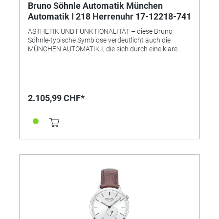
Bruno Söhnle Automatik München
Automatik I 218 Herrenuhr 17-12218-741
ÄSTHETIK UND FUNKTIONALITÄT – diese Bruno
Söhnle-typische Symbiose verdeutlicht auch die
MÜNCHEN AUTOMATIK I, die sich durch eine klare
Formgebung und eine technisch überzeugende
Präzision auszeichnet: Während das mit Indexen,
Datumsanzeige bei der ‚3' und zentraler Sekunde
versehene Zifferblatt ein mondänes
Designbewusstsein ausstrahlt – und mit dem
2.105,99 CHF*
robusten Edelstahlgehäuse eine ebenso optisch ideale
Einheit bildet –, sorgt im Innern das Automatikwerk
für die stete Ganggenauigkeit. • Uhrwerk: Atelierkaliber
BS175 (Basiswerk Sellita SW200) • Gehäusematerial:
Edelstahl • Gehäusefarbe: silber • Gehäuse-Ø: 42,5 mm
• Höhe 11,5 mm • Wasserdichtigkeit: 5 bar •
Leuchtzeiger • Glasboden • Uhrglas: Saphirglas innen
entspiegelt • Armband: Kalbslederband (strukturiert,
Steppnaht) • Armbandfarbe: schwarz • Schließe:
Faltschließe • Gewicht: 91 g