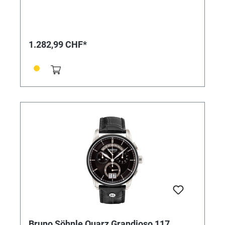
eine klare Formgebung und eine technisch
überzeugende Präzision auszeichnet: Während das
mit großem Datum und Tagesanzeige versehene
Zifferblatt eine sportliche Eleganz ausstrahlt – und
mit dem robusten Edelstahlgehäuse eine ebenso
1.282,99 CHF*
optisch ideale Einheit bildet –, sorgt im Innern das
Quarzwerk für die stete Ganggenauigkeit. • Uhrwerk:
Quarzwerk in BS-Ausführung (Basiswerk Ronda
8040.N) • Gehäusematerial: Edelstahl • Gehäusefarbe:
silber • Gehäuse-Ø: 42,5 mm • Höhe 12,8 mm •
Wasserdichtigkeit: 10 bar • Leuchtzeiger • Uhrglas:
Saphirglas innen entspiegelt • Armband:
Kalbslederband (Krokoprägung, Ziernaht) •
Armbandfarbe: braun • Glasboden • Schließe:
Faltschließe • Gewicht: 123 g
Bruno Söhnle Quarz Grandioso 117