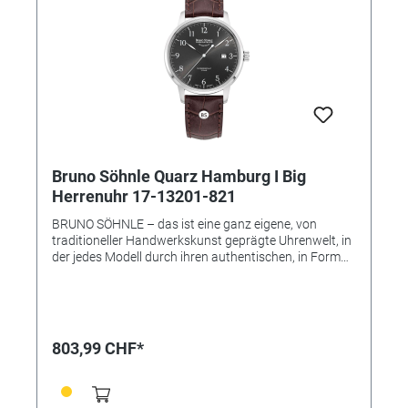
Bruno Söhnle Quarz Hamburg I Big
Herrenuhr 17-13201-821
BRUNO SÖHNLE – das ist eine ganz eigene, von
traditioneller Handwerkskunst geprägte Uhrenwelt, in
der jedes Modell durch ihren authentischen, in Form
und Technik individuell gestalteten Charakter gefällt –
und das ohne die übliche Trendhast! Vielmehr soll eine
Armbanduhr der Marke Bruno Söhnle zugleich das
hochwertige Glashütter Niveau repräsentieren, das
auf keinen modischen Einheitslook abzielt, sondern
803,99 CHF*
eine eigene Persönlichkeit und das handwerkliche
Qualitätsbewusstsein voranstellen will. • Uhrwerk: BS-
Ausführung (Basiswerk 6003.D) • Gehäusematerial:
Edelstahl • Gehäusefarbe: silber • Gehäuse-Ø: 41,5 mm