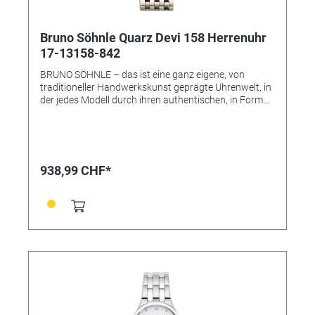
Bruno Söhnle Quarz Devi 158 Herrenuhr
17-13158-842
BRUNO SÖHNLE – das ist eine ganz eigene, von
traditioneller Handwerkskunst geprägte Uhrenwelt, in
der jedes Modell durch ihren authentischen, in Form
und Technik individuell gestalteten Charakter gefällt –
und das ohne die übliche Trendhast! Vielmehr soll eine
Armbanduhr der Marke Bruno Söhnle zugleich das
hochwertige Glashütter Niveau repräsentieren, das
auf keinen modischen Einheitslook abzielt, sondern
938,99 CHF*
eine eigene Persönlichkeit, das handwerkliche
Qualitätsbewusstsein voranstellen will. • Uhrwerk:
Quarzwerk in BS-Ausführung (Basiswerk Ronda
6004.B) • Gehäusematerial: Edelstahl • Gehäusefarbe:
silber • Gehäuse-Ø: 42,0 mm • Leuchtzeiger • Höhe 8,7
mm • Wasserdichtigkeit: 10 bar • Uhrglas: Saphirglas
innen entspiegelt • Armband: Metallband (Edelstahl) •
Armbandfarbe: silber • Schließe: Faltschließe •
Gewicht: 159,5 g