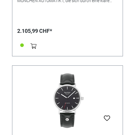
MÜNCHEN AUTOMATIK I, die sich durch eine klare
Formgebung und eine technisch überzeugende
Präzision auszeichnet: Während das mit Indexen,
Datumsanzeige bei der ‚3' und zentraler Sekunde
versehene Zifferblatt ein mondänes
Designbewusstsein ausstrahlt – und mit dem
2.105,99 CHF*
robusten Edelstahlgehäuse eine ebenso optisch ideale
Einheit bildet –, sorgt im Innern das Automatikwerk
für die stete Ganggenauigkeit. • Uhrwerk: Atelierkaliber
BS175 (Basiswerk Sellita SW200) • Gehäusematerial:
Edelstahl • Gehäusefarbe: silber • Gehäuse-Ø: 42,5 mm
• Höhe 11,5 mm • Wasserdichtigkeit: 5 bar •
Leuchtzeiger • Glasboden • Uhrglas: Saphirglas innen
entspiegelt • Armband: Kalbslederband (strukturiert,
Steppnaht) • Armbandfarbe: braun • Schließe:
Faltschließe • Gewicht: 91 g