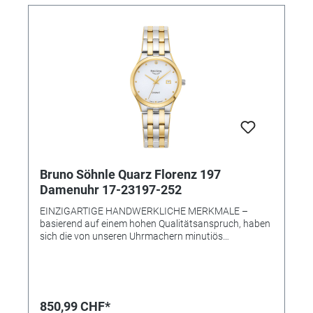
innen entspiegelt • Armband: Metallband •
Armbandfarbe: silber • Schließe: Faltschließe •
Gewicht: 91 g
Bruno Söhnle Quarz Florenz 197
Damenuhr 17-23197-252
EINZIGARTIGE HANDWERKLICHE MERKMALE –
basierend auf einem hohen Qualitätsanspruch, haben
sich die von unseren Uhrmachern minutiös
angefertigten Armbanduhren längst zu bekannten
Schmuckstücken unter passionierten Uhrenliebhabern
entwickelt: Speziell die in unseren Werkstätten in
Glashütte verfeinerten Quarz- wie Automatikwerke
zeugen von einer international einmaligen Klasse – so
850,99 CHF*
sind unsere Werke mit dem Begriff GLASHÜTTE fest