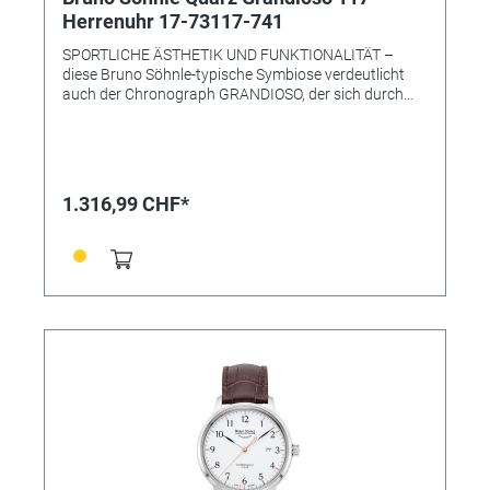
Herrenuhr 17-73117-741
SPORTLICHE ÄSTHETIK UND FUNKTIONALITÄT –
diese Bruno Söhnle-typische Symbiose verdeutlicht
auch der Chronograph GRANDIOSO, der sich durch
eine klare Formgebung und eine technisch
überzeugende Präzision auszeichnet: Während das
mit großem Datum und Tagesanzeige versehene
Zifferblatt eine sportliche Eleganz ausstrahlt – und
mit dem robusten Edelstahlgehäuse eine ebenso
1.316,99 CHF*
optisch ideale Einheit bildet –, sorgt im Innern das
Quarzwerk für die stete Ganggenauigkeit. • Uhrwerk:
Quarzwerk in BS-Ausführung (Basiswerk Ronda
8040.N) • Gehäusematerial: Edelstahl IP schwarz •
Gehäusefarbe: schwarz • Gehäuse-Ø: 42,5 mm • Höhe
12,8 mm • Wasserdichtigkeit: 10 bar • Leuchtzeiger •
Uhrglas: Saphirglas innen entspiegelt • Armband:
Kalbslederband (Krokoprägung, Ziernaht) •
Armbandfarbe: schwarz • Glasboden • Schließe:
Faltschließe • Gewicht: 123 g