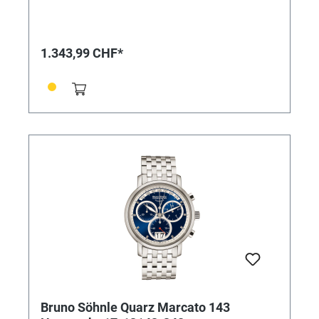
und das ohne die übliche Trendhast! Vielmehr soll eine
Armbanduhr der Marke Bruno Söhnle zugleich das
hochwertige Glashütter Niveau repräsentieren, das
auf keinen modischen Einheitslook abzielt, sondern
1.343,99 CHF*
eine eigene Persönlichkeit und das handwerkliche
Qualitätsbewusstsein voranstellen will. • Uhrwerk:
Quarzwerk in BS-Ausführung (Basiswerk Ronda
8040.N) • Gehäusematerial: Edelstahl • Gehäusefarbe:
silber • Gehäuse-Ø: 44 mm • Höhe 12,0 mm •
Wasserdichtigkeit: 10 bar • Uhrglas: Saphirglas innen
entspiegelt • Leuchtzeiger • Armband: Kalbslederband
(Glatt, Ziernaht) • Armbandfarbe: dunkelbraun •
Glasboden • Schließe: Faltschließe • Gewicht: 113 g
Bruno Söhnle Quarz Marcato 143