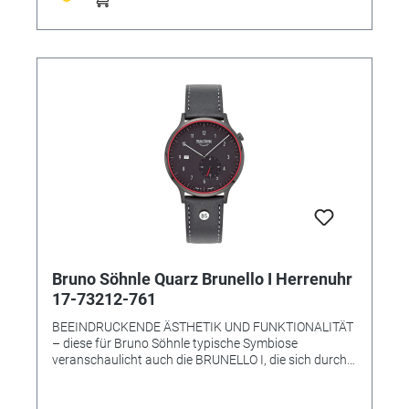
BS-Ausführung (Basiswerk Ronda 6004) •
Gehäusematerial: Edelstahl • Gehäusefarbe: silber •
Gehäuse-Ø: 41,0 mm • Höhe 6,3 mm •
Wasserdichtigkeit: 3 bar • Uhrglas: Saphirglas innen
entspiegelt • Armband: Kalbslederband (glatt,
Steppnaht) • Armbandfarbe: cognac • Schließe:
Dornschließe • Gewicht: 40 g
Bruno Söhnle Quarz Brunello I Herrenuhr
17-73212-761
BEEINDRUCKENDE ÄSTHETIK UND FUNKTIONALITÄT
– diese für Bruno Söhnle typische Symbiose
veranschaulicht auch die BRUNELLO I, die sich durch
eine klare Formgebung und eine technisch
überzeugende Präzision auszeichnet: Während das