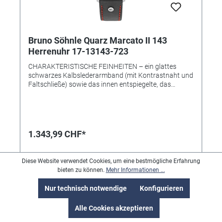
Bruno Söhnle Quarz Marcato II 143
Herrenuhr 17-13143-723
CHARAKTERISTISCHE FEINHEITEN – ein glattes
schwarzes Kalbslederarmband (mit Kontrastnaht und
Faltschließe) sowie das innen entspiegelte, das
Zifferblatt gut schützende Saphirglas runden das
außergewöhnliche Design der MARCATO II
maßgeblich ab: Gerade diese fein ausgearbeiteten
Nuancen definieren eine Herren-Armbanduhr von
Bruno Söhnle als einen vielseitigen wie beliebten
1.343,99 CHF*
Zeitmesser, der jedes Outfit gekonnt stilbewusst
ergänzt. • Uhrwerk: Quarzwerk in BS-Ausführung
(Basiswerk Ronda 8040.B) • Gehäusematerial:
Diese Website verwendet Cookies, um eine bestmögliche Erfahrung
Edelstahl • Gehäusefarbe: silber • Gehäuse-Ø: 44 mm •
bieten zu können.
Mehr Informationen ...
Höhe 12,0 mm • Wasserdichtigkeit: 10 bar • Uhrglas:
Saphirglas innen entspiegelt • Leuchtzeiger •
Nur technisch notwendige
Konfigurieren
Armband: Kalbslederband (Glatt, Ziernaht) •
Armbandfarbe: schwarz • Glasboden • Schließe:
Alle Cookies akzeptieren
Faltschließe • Gewicht: 113 g