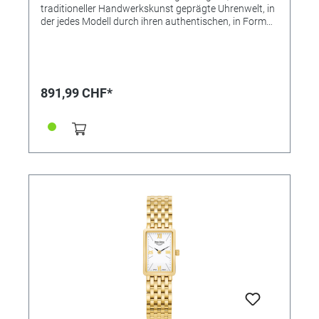
traditioneller Handwerkskunst geprägte Uhrenwelt, in
der jedes Modell durch ihren authentischen, in Form
und Technik individuell gestalteten Charakter gefällt –
und das ohne die übliche Trendhast! Vielmehr soll eine
Armbanduhr der Marke Bruno Söhnle zugleich das
hochwertige Glashütter Niveau repräsentieren, das
auf keinen modischen Einheitslook abzielt, sondern
891,99 CHF*
eine eigene Persönlichkeit und das handwerkliche
Qualitätsbewusstsein voranstellen will. • Uhrwerk:
Quarzwerk in BS-Ausführung (Basiswerk Ronda 1062)
• Gehäusematerial: Edelstahl • Gehäusefarbe: bicolor
(IP gold) • Gehäuse-Ø: 30 x 20 mm • Höhe 6,0 mm •
Wasserdichtigkeit: 3 bar • Uhrglas: Saphirglas innen
entspiegelt • Armband: Metallband • Armbandfarbe:
bicolor (IP gold) • Schließe: Faltschließe • Gewicht: 85 g