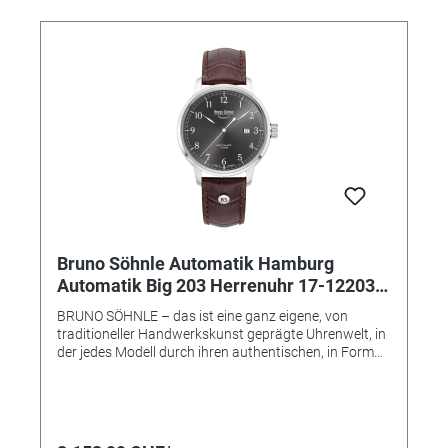
Wasserdichtigkeit: 10 bar • Glasboden • Uhrglas:
Saphirglas innen entspiegelt • Armband:
Kalbslederband (Krokoprägung) • Armbandfarbe:
braun • Schließe: Faltschließe • Gewicht: 74 g
Bruno Söhnle Automatik Hamburg
Automatik Big 203 Herrenuhr 17-12203-
821
BRUNO SÖHNLE – das ist eine ganz eigene, von
traditioneller Handwerkskunst geprägte Uhrenwelt, in
der jedes Modell durch ihren authentischen, in Form
und Technik individuell gestalteten Charakter gefällt –
und das ohne die übliche Trendhast! Vielmehr soll eine
Armbanduhr der Marke Bruno Söhnle zugleich das
hochwertige Glashütter Niveau repräsentieren, das
auf keinen modischen Einheitslook abzielt, sondern