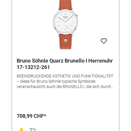
16mm • Armbandfarbe: dunkelbraun • Schließe:
Dornschließe • Gewicht: 28 g
Bruno Söhnle Quarz Brunello I Herrenuhr
17-13212-261
BEEINDRUCKENDE ÄSTHETIK UND FUNKTIONALITÄT
– diese für Bruno Söhnle typische Symbiose
veranschaulicht auch die BRUNELLO I, die sich durch
eine klare Formgebung und eine technisch
überzeugende Präzision auszeichnet: Während das
besondere mit arabischen Zahlen, kleiner Sekunde und
Datumsanzeige versehene Zifferblatt eine schlichte
Eleganz ausstrahlt – und mit dem robusten
708,99 CHF*
Edelstahlgehäuse eine ebenso optisch ideale Einheit
bildet –, sorgt im Innern das Quarzwerk für die
erwiesene Ganggenauigkeit. • Uhrwerk: Quarzwerk in