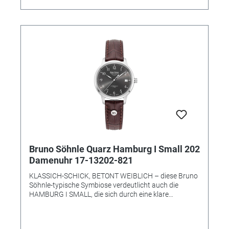
• Höhe 8,6 mm • Wasserdichtigkeit: 10 bar • Uhrglas:
Saphirglas innen entspiegelt • Armband:
Kalbslederband (Krokoprägung) • Armbandfarbe:
dunkelbraun • Anstoß 20mm • Schließe: Faltschließe •
Gewicht: 55,5 g
Bruno Söhnle Quarz Hamburg I Small 202
Damenuhr 17-13202-821
KLASSICH-SCHICK, BETONT WEIBLICH – diese Bruno
Söhnle-typische Symbiose verdeutlicht auch die
HAMBURG I SMALL, die sich durch eine klare
Formgebung und eine technisch überzeugende
Präzision auszeichnet: Während das geradlinige, mit
arabischen Zahlen und kleinem Datum auf der ‚3‘