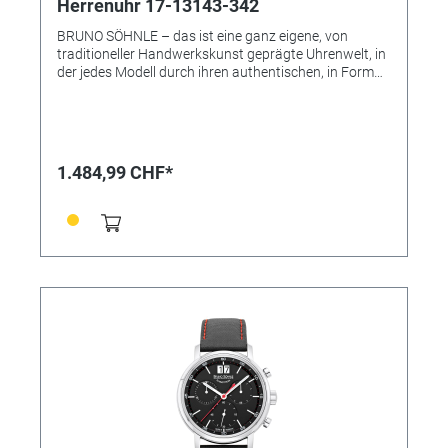
Herrenuhr 17-13143-342
BRUNO SÖHNLE – das ist eine ganz eigene, von
traditioneller Handwerkskunst geprägte Uhrenwelt, in
der jedes Modell durch ihren authentischen, in Form
und Technik individuell gestalteten Charakter gefällt –
und das ohne die übliche Trendhast! Vielmehr soll eine
Armbanduhr der Marke Bruno Söhnle zugleich das
hochwertige Glashütter Niveau repräsentieren, das
auf keinen modischen Einheitslook abzielt, sondern
1.484,99 CHF*
eine eigene Persönlichkeit und das handwerkliche
Qualitätsbewusstsein voranstellen will. • Uhrwerk:
Quarzwerk in BS-Ausführung (Basiswerk Ronda
8040.N) • Gehäusematerial: Edelstahl • Gehäusefarbe:
silber • Gehäuse-Ø: 44 mm • Höhe 12,0 mm •
Wasserdichtigkeit: 10 bar • Uhrglas: Saphirglas innen
entspiegelt • Leuchtzeiger • Metallband •
Armbandfarbe: Edelstahl • Anstoß: 22mm • Schließe:
Faltschließe • Gewicht: 178 g