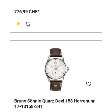
besondere mit arabischen Zahlen, kleiner Sekunde und
Datumsanzeige versehene Zifferblatt eine schlichte
Eleganz ausstrahlt – und mit dem robusten
776,99 CHF*
Edelstahlgehäuse eine ebenso optisch ideale Einheit
bildet –, sorgt im Innern das Quarzwerk für die
erwiesene Ganggenauigkeit. • Uhrwerk: Quarzwerk in
BS-Ausführung (Basiswerk Ronda 6004) •
Gehäusematerial: Edelstahl IP • Gehäusefarbe:
schwarz • Gehäuse-Ø: 41,0 mm • Höhe 6,3 mm •
Wasserdichtigkeit: 3 bar • Uhrglas: Saphirglas innen
entspiegelt • Armband: Kalbslederband (glatt,
Steppnaht) • Armbandfarbe: schwarz • Schließe:
Dornschließe • Gewicht: 40 g
Bruno Söhnle Quarz Devi 158 Herrenuhr
17-13158-241