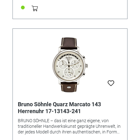
Qualitätsbewusstsein voranstellen will. • Uhrwerk:
Quarzwerk in BS-Ausführung (Basiswerk Ronda 1062)
• Gehäusematerial: Edelstahl • Gehäusefarbe: bicolor
IP gold • Gehäuse-Ø: 25 mm • Höhe 6,0 mm •
Wasserdichtigkeit: 3 bar • Uhrglas: Saphirglas innen
entspiegelt • Armband: Metallband (Schmuckband) •
Armbandfarbe: bicolor IP gold • 4 Brillante • Schließe:
Faltschließe • Gewicht: 51,5 g
Bruno Söhnle Quarz Marcato 143
Herrenuhr 17-13143-241
BRUNO SÖHNLE – das ist eine ganz eigene, von
traditioneller Handwerkskunst geprägte Uhrenwelt, in
der jedes Modell durch ihren authentischen, in Form
und Technik individuell gestalteten Charakter gefällt –