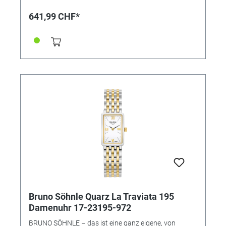
versehene Zifferblatt eine besondere Eleganz
ausstrahlt – und mit dem robusten Edelstahlgehäuse
641,99 CHF*
eine ebenso optisch ideale Einheit bildet –, sorgt im
Innern das Quarzwerk für die stete Ganggenauigkeit. •
Uhrwerk: Quarzwerk in BS-Ausführung (Basiswerk
Ronda 6003.D) • Gehäusematerial: Edelstahl •
Gehäusefarbe: silber • Gehäuse-Ø: 36 mm • Höhe 7,6
mm • Wasserdichtigkeit: 10 bar • Uhrglas: Saphirglas
innen entspiegelt • Armband: Kalbslederband
(Krokoprägung) • Armbandfarbe: dunkelbraun •
Glasboden • Schließe: Faltschließe • Gewicht: 36,5 g
Bruno Söhnle Quarz La Traviata 195
Damenuhr 17-23195-972
BRUNO SÖHNLE – das ist eine ganz eigene, von