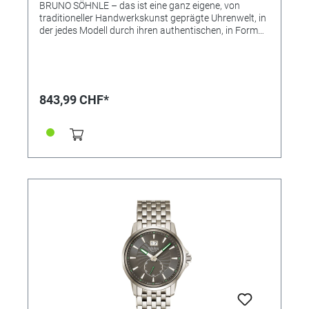
BRUNO SÖHNLE – das ist eine ganz eigene, von
traditioneller Handwerkskunst geprägte Uhrenwelt, in
der jedes Modell durch ihren authentischen, in Form
und Technik individuell gestalteten Charakter gefällt –
und das ohne die übliche Trendhast! Vielmehr soll eine
Armbanduhr der Marke Bruno Söhnle zugleich das
hochwertige Glashütter Niveau repräsentieren, das
auf keinen modischen Einheitslook abzielt, sondern
843,99 CHF*
eine eigene Persönlichkeit, das handwerkliche
Qualitätsbewusstsein voranstellen will. • Uhrwerk:
Quarzwerk in BS-Ausführung (Basiswerk Ronda
6004.B) • Gehäusematerial: Edelstahl • Gehäusefarbe:
silber • Gehäuse-Ø: 42,0 mm • Leuchtzeiger • Höhe 8,7
mm • Wasserdichtigkeit: 10 bar • Uhrglas: Saphirglas
innen entspiegelt • Armband: Kalbslederband (glatt,
Ziernaht) • Armbandfarbe: braun • Schließe:
Faltschließe • Gewicht: 79,5 g