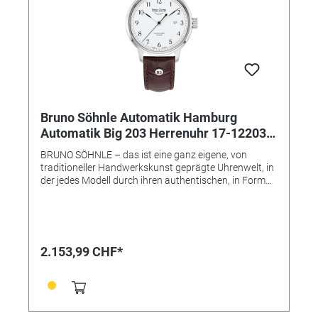
Bruno Söhnle Automatik Hamburg
Automatik Big 203 Herrenuhr 17-12203-
221
BRUNO SÖHNLE – das ist eine ganz eigene, von
traditioneller Handwerkskunst geprägte Uhrenwelt, in
der jedes Modell durch ihren authentischen, in Form
und Technik individuell gestalteten Charakter gefällt –
und das ohne die übliche Trendhast! Vielmehr soll eine
Armbanduhr der Marke Bruno Söhnle zugleich das
hochwertige Glashütter Niveau repräsentieren, das
auf keinen modischen Einheitslook abzielt, sondern
2.153,99 CHF*
eine eigene Persönlichkeit und das handwerkliche
Qualitätsbewusstsein voranstellen will. • Uhrwerk:
Atelierkaliber BS175 (Basiswerk Sellita SW200) •
Gehäusematerial: Edelstahl • Gehäusefarbe: silber •
Gehäuse-Ø: 43 mm • Höhe 10,8 mm •