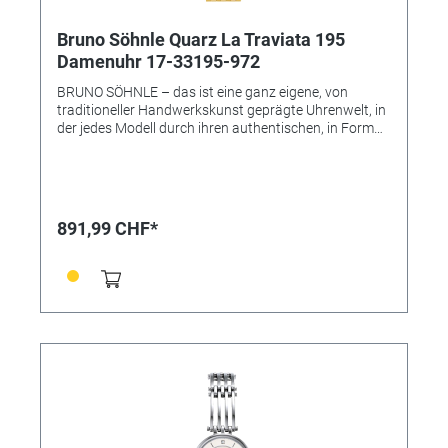
Bruno Söhnle Quarz La Traviata 195
Damenuhr 17-33195-972
BRUNO SÖHNLE – das ist eine ganz eigene, von
traditioneller Handwerkskunst geprägte Uhrenwelt, in
der jedes Modell durch ihren authentischen, in Form
und Technik individuell gestalteten Charakter gefällt –
und das ohne die übliche Trendhast! Vielmehr soll eine
Armbanduhr der Marke Bruno Söhnle zugleich das
hochwertige Glashütter Niveau repräsentieren, das
auf keinen modischen Einheitslook abzielt, sondern
891,99 CHF*
eine eigene Persönlichkeit und das handwerkliche
Qualitätsbewusstsein voranstellen will. • Uhrwerk:
Quarzwerk in BS-Ausführung (Basiswerk Ronda 1062)
• Gehäusematerial: Edelstahl • Gehäusefarbe: gold (IP)
• Gehäuse-Ø: 30 x 20 mm • Höhe 6,0 mm •
Wasserdichtigkeit: 3 bar • Uhrglas: Saphirglas innen
entspiegelt • Armband: Metallband • Armbandfarbe:
gold (IP) • Schließe: Faltschließe • Gewicht: 85 g