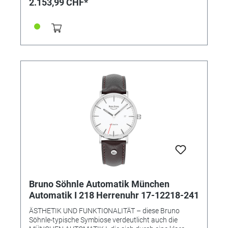
2.153,99 CHF*
eine eigene Persönlichkeit und das handwerkliche
Qualitätsbewusstsein voranstellen will. • Uhrwerk:
Atelierkaliber BS175 (Basiswerk Sellita SW200) •
Gehäusematerial: Edelstahl • Gehäusefarbe: silber •
Gehäuse-Ø: 43 mm • Höhe 10,8 mm •
Wasserdichtigkeit: 10 bar • Glasboden • Uhrglas:
Saphirglas innen entspiegelt • Armband:
Kalbslederband (Krokoprägung) • Armbandfarbe:
braun • Schließe: Faltschließe • Gewicht: 74 g
Bruno Söhnle Automatik München
Automatik I 218 Herrenuhr 17-12218-241
ÄSTHETIK UND FUNKTIONALITÄT – diese Bruno
Söhnle-typische Symbiose verdeutlicht auch die