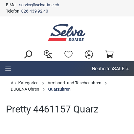
E-Mail:
service@selvatime.ch
alt springen
Telefon:
026-439 92 40
Neuheiten
SALE %
Alle Kategorien
Armband- und Taschenuhren
DUGENA Uhren
Quarzuhren
Pretty 4461157 Quarz