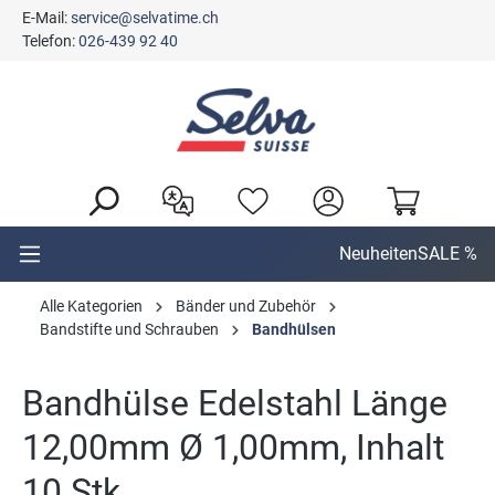
E-Mail:
service@selvatime.ch
alt springen
Telefon:
026-439 92 40
Neuheiten
SALE %
Alle Kategorien
Bänder und Zubehör
Bandstifte und Schrauben
Bandhülsen
Bandhülse Edelstahl Länge
12,00mm Ø 1,00mm, Inhalt
10 Stk.