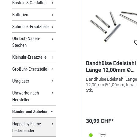
Basteln & Gestalten
Batterien
Schmuck-Ersatzteile
Ohrloch-Nasen-
Stechen
Kleinuhr-Ersatzteile
Bandhülse Edelstahl
Großuhr-Ersatzteile
Länge 12,00mm Ø
1,00mm, Inhalt 10 St
Bandhülse Edelstahl Länge
Uhrgläser
12,00mm Ø 1,00mm, Inhalt
Stk.
Uhrwerke nach
Hersteller
Bänder und Zubehör
30,99 CHF*
Happel by Flume
Lederbänder