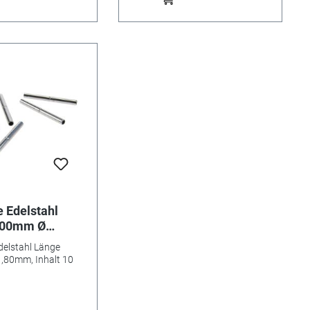
 Edelstahl
,00mm Ø
nhalt 10 Stk.
delstahl Länge
,80mm, Inhalt 10