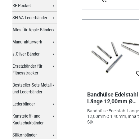
RF Pocket
SELVA Lederbänder
Alles für Apple-Bänder
Manufakturwerk
s.Oliver Bänder
Ersatzbänder für
Fitnesstracker
Bestseller-Sets Metall-
und Lederbänder
Bandhülse Edelstahl
Länge 12,00mm Ø
Lederbänder
1,40mm, Inhalt 10 St
Bandhülse Edelstahl Länge
Kunststoff- und
12,00mm Ø 1,40mm, Inhalt
Stk.
Kautschukbänder
Silikonbänder