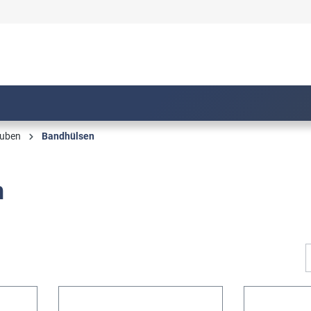
auben
Bandhülsen
n