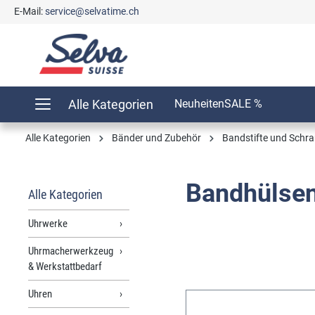
E-Mail:
service@selvatime.ch
springen
Zur Hauptnavigation springen
Alle Kategorien
Neuheiten
SALE %
Alle Kategorien
Bänder und Zubehör
Bandstifte und Schr
Bandhülse
Alle Kategorien
Uhrwerke
Uhrmacherwerkzeug
& Werkstattbedarf
Uhren