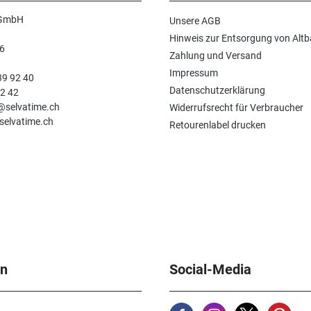
 GmbH
Unsere AGB
Hinweis zur Entsorgung von Altb
6
Zahlung und Versand
n
Impressum
39 92 40
Datenschutzerklärung
92 42
e@selvatime.ch
Widerrufsrecht für Verbraucher
selvatime.ch
Retourenlabel drucken
en
Social-Media