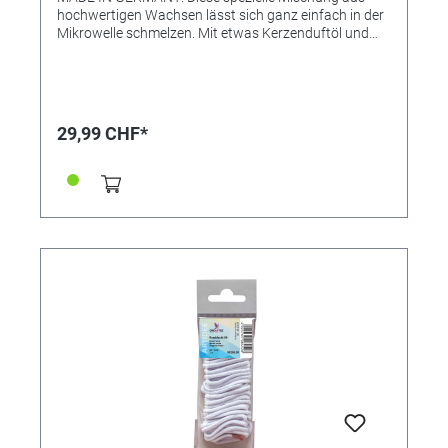
hochwertigen Wachsen lässt sich ganz einfach in der
Mikrowelle schmelzen. Mit etwas Kerzenduftöl und
Wachsfarbpigmenten entstehen wunderbare,
individuelle Wunschkerzen, die jedes Zuhause in
warmem Licht erstrahlen lassen. • Einfache
Handhabung • Gebrauchsfertig • Einfärbbar • Schnell
gemacht: Schmelztemperatur 7 bis 10 Minuten bei ca.
29,99 CHF*
600 Watt • Schmelztemperatur 70 bis 72°C • In
einfach zuhandhabener Pastillenform Direkt
mitbestellen: • Kerzenduftöle, Referenzen 364480
(Lavendel), 364481 (Vanille) oder 364482
(Lemongrass) • Farbpigmente-Set mit 5 Farben
(Referenz 364485)