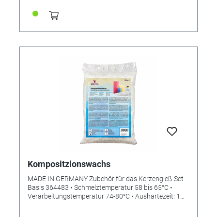
Referenz 364484), 1 Kilogramm (Schmelztemperatur
58 bis 65°C, Verarbeitungstemperatur 74-80°C,
Aushärtezeit: 1 bis 4 Stunden, größenabhängig.) - 1 x
Runddocht 3m, Ø für Kerzen 40 bis 60mm (auch als
Zubehör erhältlich, Referenz 364486) -
Kerzengießform (Ø 60mm) - Zahnstocher -
Wachsfarbpigment-Set (weiß/ zitrone/ rot/ blau/
türkis) (auch als Zubehör erhältlich, Referenz 364485)
- Verarbeitungsanleitung So einfach wird es gemacht:
1) Kompositionswachs im Wasserbad oder
Wachsschmelztopf schmelzen und mit
Wachspigmenten beliebig einfärben 2) Kerzen-
Rundform nach Anleitung vorbereiten.
Geschmolzenes Wachs durch die Eingießöffnung bis
5mm unter den oberen Rand der Rundform einfüllen
3) Nach vollständigem Abkühlen den Dochtknoten
lösen 4) Formboden und Dochthalterung abnehmen
und die Kerze mit der Folie aus der Rundform
schieben. Folie entfernen, rotes Dochtende bis auf
Kompositzionswachs
1cm kürzen.
MADE IN GERMANY Zubehör für das Kerzengieß-Set
Basis 364483 • Schmelztemperatur 58 bis 65°C •
Verarbeitungstemperatur 74-80°C • Aushärtezeit: 1
bis 4 Stunden, größenabhängig