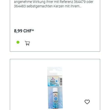
angenehme Wirkung Ihrer mit Referenz 364479 oder
364483 selbstgemachten Kerzen mit Ihrem
Lieblingsduft. Das Kerzenduftöl wurde speziell zum
Beduften von Kerzenwachs kreiert, es kann aber
ebenso in Duftöllampen verwendet werden. Das
duftende Öl sorgt für eine rundum angenehme
Raumatmosphäre. • Angenehm natürliche Duftnote •
8,99 CHF*
Für alle Wachse geeignet • Sehr ergiebig • Inhalt: 10ml
in Glasflasche