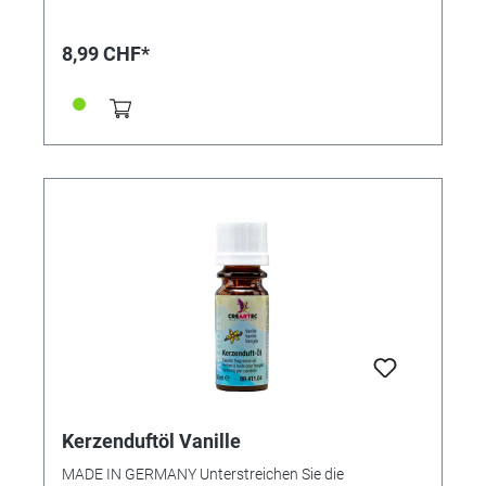
ebenso in Duftöllampen verwendet werden. Das
duftende Öl sorgt für eine rundum angenehme
Raumatmosphäre. • Angenehm natürliche Duftnote •
8,99 CHF*
Für alle Wachse geeignet • Sehr ergiebig • Inhalt: 10ml
in Glasflasche
Kerzenduftöl Vanille
MADE IN GERMANY Unterstreichen Sie die