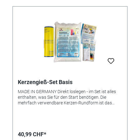
Kerzengieß-Set Basis
MADE IN GERMANY Direkt loslegen - im Set ist alles
enthalten, was Sie für den Start benötigen. Die
mehrfach verwendbare Kerzen-Rundform ist das
ideale Hilfsmittel für Kerzenfans. In diesem
praktischen Set finden Sie alles, um gleich loslegen zu
können. So macht dieses beliebte Hobby viel Spaß! •
Komplettset • Ideal für Einsteiger • Einfache
Handhabung • Lieferung inklusive -
40,99 CHF*
Kompositionswachs (auch als Zubehör erhältlich,