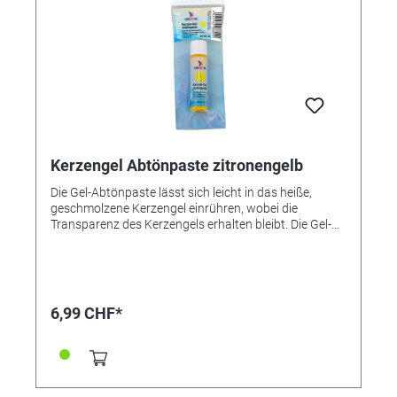
Kerzengel Abtönpaste zitronengelb
Die Gel-Abtönpaste lässt sich leicht in das heiße,
geschmolzene Kerzengel einrühren, wobei die
Transparenz des Kerzengels erhalten bleibt. Die Gel-
Abtönfarben von Creartec sind untereinander
mischbar, so dass viele individuelle Farbtöne
hergestellt werden können. ● Untereinander mischbar
● Gut portionierbar ● Sehr ergiebig
6,99 CHF*