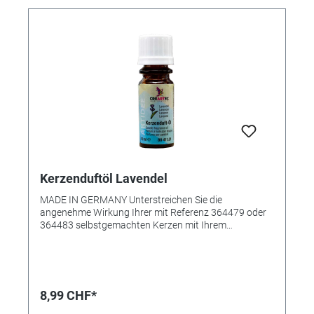
Kerzenduftöl Lavendel
MADE IN GERMANY Unterstreichen Sie die
angenehme Wirkung Ihrer mit Referenz 364479 oder
364483 selbstgemachten Kerzen mit Ihrem
Lieblingsduft. Das Kerzenduftöl wurde speziell zum
Beduften von Kerzenwachs kreiert, es kann aber
ebenso in Duftöllampen verwendet werden. Das
duftende Öl sorgt für eine rundum angenehme
Raumatmosphäre. • Angenehm natürliche Duftnote •
8,99 CHF*
Für alle Wachse geeignet • Sehr ergiebig • Inhalt: 10ml
in Glasflasche