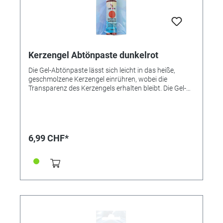
Kerzengel Abtönpaste dunkelrot
Die Gel-Abtönpaste lässt sich leicht in das heiße,
geschmolzene Kerzengel einrühren, wobei die
Transparenz des Kerzengels erhalten bleibt. Die Gel-
Abtönfarben von Creartec sind untereinander
mischbar, so dass viele individuelle Farbtöne
hergestellt werden können. ● Untereinander mischbar
● Gut portionierbar ● Sehr ergiebig
6,99 CHF*