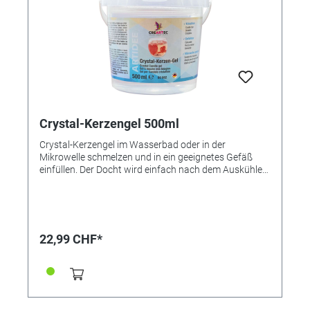
Crystal-Kerzengel 500ml
Crystal-Kerzengel im Wasserbad oder in der
Mikrowelle schmelzen und in ein geeignetes Gefäß
einfüllen. Der Docht wird einfach nach dem Auskühlen
in das Gel gesteckt. Wer möchte, kann das Gel
natürlich auch mit Kerzen-Gel-Abtönpaste einfärben
oder mit Kerzen-Duftöl beduften. Achtung! Vor dem
Schmelzen in der Mikrowelle Etikett entfernen! ●
Mikrowellengeeignet ● Kristallklar ● Einfärbbar Inkl. 2
22,99 CHF*
Dochte