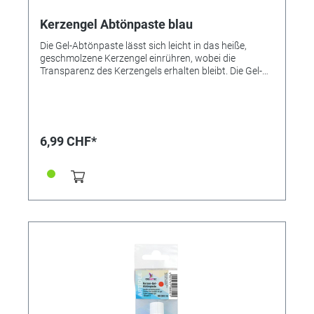
Kerzengel Abtönpaste blau
Die Gel-Abtönpaste lässt sich leicht in das heiße,
geschmolzene Kerzengel einrühren, wobei die
Transparenz des Kerzengels erhalten bleibt. Die Gel-
Abtönfarben von Creartec sind untereinander
mischbar, so dass viele individuelle Farbtöne
hergestellt werden können. ● Untereinander mischbar
● Gut portionierbar ● Sehr ergiebig
6,99 CHF*