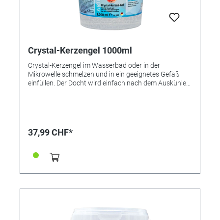
Crystal-Kerzengel 1000ml
Crystal-Kerzengel im Wasserbad oder in der
Mikrowelle schmelzen und in ein geeignetes Gefäß
einfüllen. Der Docht wird einfach nach dem Auskühlen
in das Gel gesteckt. Wer möchte, kann das Gel
natürlich auch mit Kerzen-Gel-Abtönpaste einfärben
oder mit Kerzen-Duftöl beduften. Achtung! Vor dem
Schmelzen in der Mikrowelle Etikett entfernen! ●
Mikrowellengeeignet ● Kristallklar ● Einfärbbar Ohne
37,99 CHF*
Dochte