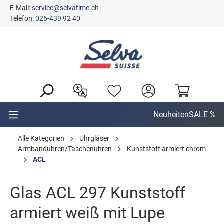
E-Mail:
service@selvatime.ch
alt springen
Telefon:
026-439 92 40
Neuheiten
SALE %
Alle Kategorien
Uhrgläser
Armbanduhren/Taschenuhren
Kunststoff armiert chrom
ACL
Glas ACL 297 Kunststoff
armiert weiß mit Lupe