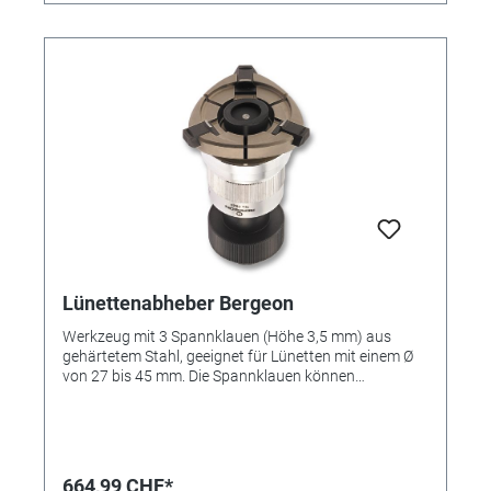
Lünettenabheber Bergeon
Werkzeug mit 3 Spannklauen (Höhe 3,5 mm) aus
gehärtetem Stahl, geeignet für Lünetten mit einem Ø
von 27 bis 45 mm. Die Spannklauen können
unabhängig voneinander mit Kugelraster eingestellt
werden. Der zentrale Kunststoffkern (zum
Glasschutz) wird mit einer Rändelschraube
ausgefahren und zieht die Lünette vom Gehäuse. Der
große Rändelkopf arretiert die Spannklauen.
664,99 CHF*