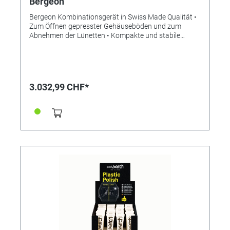
Bergeon
Bergeon Kombinationsgerät in Swiss Made Qualität •
Zum Öffnen gepresster Gehäuseböden und zum
Abnehmen der Lünetten • Kompakte und stabile
Vorrichtung zum präzisen und unkomplizierten
Arbeiten ohne Gefahr einer Beschädigung •
Hergestellt aus eloxiertem Aluminium mit rutschfesten
Gummifüßen • Höhenverstellbarer Arbeitstisch für
präzise Einstellung der Arbeitshöhe • Verstellbarer
3.032,99 CHF*
Schraubstock • Verschiedene Messer aus 57HRC
gehärtetem und hochglanzpoliertem Stahl mit
Winkeln von 20° und 25° erhältlich