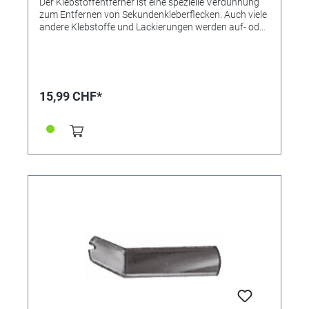
Der Klebstoffentferner ist eine spezielle Verdünnung
zum Entfernen von Sekundenkleberflecken. Auch viele
andere Klebstoffe und Lackierungen werden auf- oder
abgelöst. Klebstoff-Flecken werden entfernt,
Verklebungen - auch von Cyanacrylatklebstoffen
(Sekundenklebern) - aufgelöst. Vorteil: Sehr schnelles
und universelles Lösungsvermägen für viele Harze,
Klebstoffe und Lacke - durch längeres Einlegen (z.B.
15,99 CHF*
über Nacht) lassen sich selbst auch 2-
Komponentenkleber so weit aufquellen und
erweichen, dass die Klebung gelöst und der Klebstoff
mechanisch leicht entfernt werden kann. Daneben ist
die Lösung optimal dafür geeignet, ausgehärtetes
Kaltemail von Metall, Glas und anderen
unempfindlichen Untergründen wieder anzuquellen.
Dazu wird das beschichtete Objekt ca. 24 Stunden in
ein Verdünnungsbad eingelegt. Das Kaltemail quillt an
und wird etwas weich, sodass es relativ leicht
mechanisch entfernt werden kann (z.B. mit einem
Messer). Bei warmgehärtetem Kaltemail muss länger
eingelegt werden oder das Verfahren wiederholt
werden. Der Klebstoffentferner enthält keine chlorierte
Kohlenwasserstoffe, Aromaten oder andere
bedenkliche Lösungsmittel, ist jedoch nach
Gefahrstoffverordnung als Leichtentzündlich (F) und