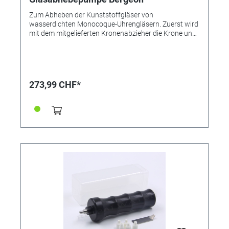
Zum Abheben der Kunststoffgläser von
wasserdichten Monocoque-Uhrengläsern. Zuerst wird
mit dem mitgelieferten Kronenabzieher die Krone und
Welle abgezogen. Das für den Tubus passende
Endstück wird auf die Pumpe aufgesetzt. Mit der
Pumpe wird solange Luft in die Uhr gepumt, bis ein
Druck erzeugt ist, der das Glas nach oben aus dem
Sitz sprengt, ohne es zu beschädigen.
273,99 CHF*