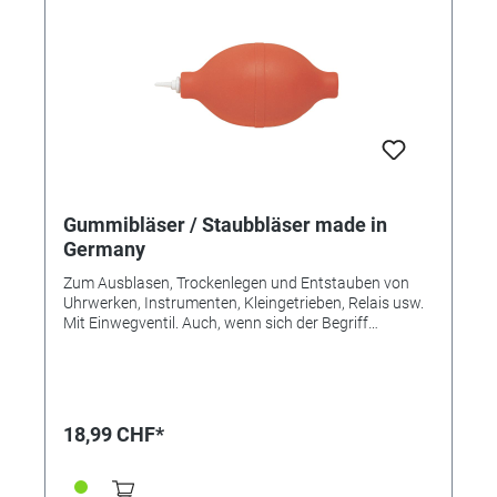
Gummibläser / Staubbläser made in
Germany
Zum Ausblasen, Trockenlegen und Entstauben von
Uhrwerken, Instrumenten, Kleingetrieben, Relais usw.
Mit Einwegventil. Auch, wenn sich der Begriff
"Gummibläser" durchgesetzt zu haben scheint (und
wir ihn zum besseren Finden im Onlineshop als Titel
ebenfalls führen), so ist diese Bezeichnung nicht
korrekt. Es handelt sich bei dem Material des
Staubbläser keinesfalls um Gummi. Der Staubbläser
18,99 CHF*
besteht aus einem Phthalat-freien Weich-PVC
medizinischer Qualität. Dieses Material ist geschützt
und wird als Sarolit® bezeichnet - und ist somit