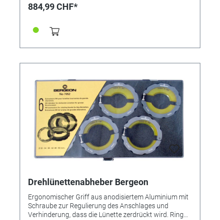
Drehrad • Spindel und Einsatzhalter mit M6 Gewinde •
884,99 CHF*
Arbeitshöhe für Uhren bis zu 45 mm Höhe •
Kompatibel mit vielen Bergeon-Einsätzen • Optional
weitere Einsatzhalter erhältlich (unsere Referenzen
219209 (Höhe 5mm) oder 219210 (Höhe 28mm)
Lieferumfang: • Spindelpresse • Aufnahmeadapter M6
mit Höhe 21mm (auch einzeln unter Referenz 203243
erhältlich)
Drehlünettenabheber Bergeon
Ergonomischer Griff aus anodisiertem Aluminium mit
Schraube zur Regulierung des Anschlages und
Verhinderung, dass die Lünette zerdrückt wird. Ring