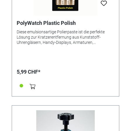
PolyWatch Plastic Polish
Diese emulsionsartige Polierpaste ist die perfekte
Lösung zur Kratzerentfernung aus Kunststoff-
Uhrengläsern, Handy-Displays, Armaturen,
Brillengestellen und anderen Kunststoffteilen. Mit
Watte die verkratzten Stellen 2 - 3 Minuten unter
starkem Druck polieren. Tiefe Kratzer bedürfen
mehrmaliger Behandlung. Bei Abnahme von 24 Tuben:
1 polyWatch-Thekendisplay-Karton gratis. Dieser
5,99 CHF*
Artikel ist auch ein interessantes Produkt für den
Wiederverkauf. - Millionfach bewährt und weltweit die
Nr. 1 unter den Uhrglas-Polituren für Acrylglas - Erzielt
auch in tieferen Kratzern Resultate in Profiqualität -
Seriensieger von Produkttests internationaler
Fachzeitschriften - TÜV-Zertifikat auf nachgewiesene
Wirksamkeit: Damit ist PolyWatch weltweit der erste
und einzige Kratzer-Entferner für Uhrengläser, der das
TÜV-Prüfsiegel auf "nachgewiesene Wirksamkeit"
erhalten hat. - Einfache und schnelle Anwendung -
Überlegene Wirkung dank Plastic-Deformation-