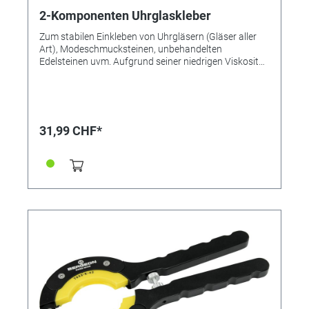
2-Komponenten Uhrglaskleber
Zum stabilen Einkleben von Uhrgläsern (Gläser aller
Art), Modeschmucksteinen, unbehandelten
Edelsteinen uvm. Aufgrund seiner niedrigen Viskosität
eignet sich der Uhrglaskleber besonders gut zum
Einkleben von Uhrgläsern aller Art (Mineralgläser usw.)
Selbstverständlich kann er auch für andere
Verklebungen eingesetzt werden, bei denen ein
dünnflüssiger 2-Komponentenkleber von Vorteil ist -
31,99 CHF*
zum Beispiel zum Einkleben von Glas- oder
Similisteinen in Kessel oder Vertiefungen. Aufgrund
der guten Fließeigenschaften sollte der Uhrglaskleber
nur für die Anwendung auf ebenen Flächen und das
Kleben in geschlossenen Vertiefungen verwendet
werden, und nicht für das Arbeiten an senkrechten
oder geneigten Flächen. Bei einem 2K-Kleber tritt
anders als bei den meistens 1K-Sekundenklebern kein
"Blooming"-Effekt auf (kein Schleier). Die Aushärtung
ist hart - fast ohne Elastizität. Der 2-Komponenten
Uhrglaskleber eignet sich optimal für Verklebungen,
die höchsten Ansprüchen genügen müssen. Der
Kleber ist beständig gegen Chemikalien wie verdünnte
Säuren und Laugen, Benzine, viele Lösungsmittel und