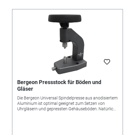
Bergeon Pressstock für Böden und
Gläser
Die Bergeon Universal Spindelpresse aus anodisiertem
Aluminium ist optimal geeignet zum Setzen von
Uhrgläsern und gepressten Gehäuseböden. Natürlich
SWISS MADE in bewährter Bergeon-Qualität und
kompatibel mit vielen Bergeon-Einsätzen. Vorteile: •
Aus anodisiertem Aluminium mit rutschfesten Füßen •
Lineare Spindel mit Anti-Rotation • Großes Ø 100mm