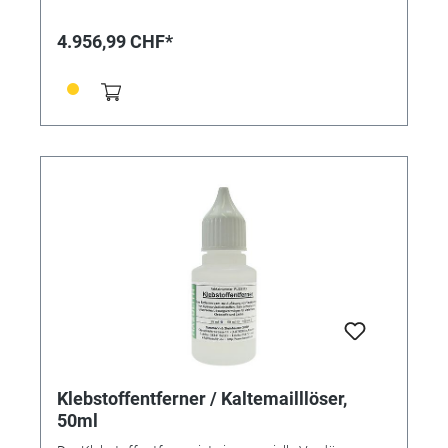
Multifunktionsgerät AMF 2015-00 1 Satz
verschiedener Messer AMF 2000-05-00 1 Stütze für
4.956,99 CHF*
Schieber und Korrektoren AMF 2000-09-01 1 Stütze
für Schieber und Korrektoren AMF 2000-09-02 1
Aufnahme für Metallbänder AMF 2000-21 1
Auflagentisch AMF 2015-10 1 Stütze für
Chronographen AMF 2015-11 1 Stütze gelagert AMF
2015-12 1 Stütze mit Lederauflage AMF 2015-13 1
Satz Gehäusehalter AMF 2015-15-01 1
Messerhalteblock AMF 2015-16 1 Aufbewahrungsbox
/ Karton AMF 2015-20 1 Sortiment verschiedener
Einsätze und Untersetzer AMF 2015-25 1
Schraubendreher 2 Sechskantschlüssel
Spitzenqualität aus der Schweiz
Klebstoffentferner / Kaltemailllöser,
50ml