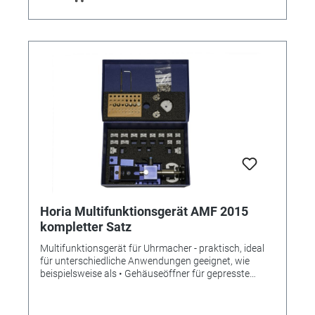
strenggenommen kein Gummi. Die Ausblasdüse selbst
ist eine Komponente aus HD-PE, ebenfalls
medizinischer Qualität. Beide Komponenten werden in
Deutschland gefertigt und montiert. Das Gewicht des
Produktes H3 liegt bei 40g, die Ausblasdüse bei 0,4g.
Horia Multifunktionsgerät AMF 2015
kompletter Satz
Multifunktionsgerät für Uhrmacher - praktisch, ideal
für unterschiedliche Anwendungen geeignet, wie
beispielsweise als • Gehäuseöffner für gepresste
Böden • Lünettenabheber • Bandkürzgerät • Aus- und
Eindrehwerkzeug für verschraubte Tuben • Aus- und
Einpresswerkzeug für gepressten Tuben INHALT: 1