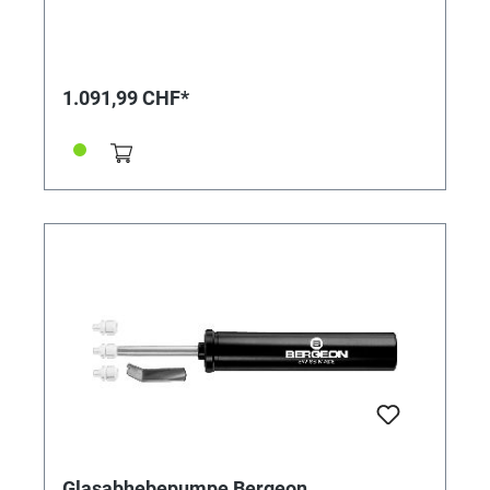
aus synthetischem Material zur Abhebung aller Arten
von drehenden Lünetten, ohne diese zu verkratzen. Im
Lieferumfang enthalten: Sortiment mit 6 Stück (Innen-
Ø 30 - 34 - 38 - 42 - 46 - 50 mm) Ø des Griffs 80 mm. In
Kunststoff-Box.
1.091,99 CHF*
Glasabhebepumpe Bergeon