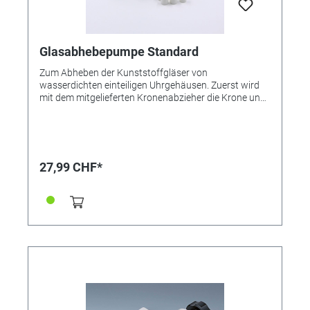
Glasabhebepumpe Standard
Zum Abheben der Kunststoffgläser von
wasserdichten einteiligen Uhrgehäusen. Zuerst wird
mit dem mitgelieferten Kronenabzieher die Krone und
Welle abgezogen. Das für den Tubus passende
Endstück wird auf die Pumpe aufgesetzt. Mit der
Pumpe wird solange Luft in die Uhr gepumt, bis ein
Druck erzeugt ist, der das Glas nach oben aus dem
Sitz sprengt, ohne es zu beschädigen. Bei Gläsern, die
27,99 CHF*
mit einer Dichtung eingepresst sind, wird zunächst die
Krone entfernt und auf den jetzt offenen
Gehäusetubus eine Glasabhebepumpe aufgesteckt.
Man erzeugt einen Überdruck im Gehäuse, der das
Glas herausdrückt.