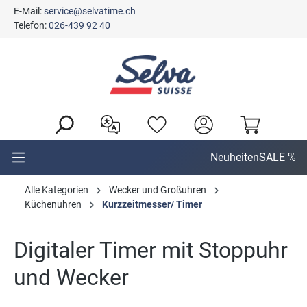
E-Mail:
service@selvatime.ch
alt springen
Telefon:
026-439 92 40
Neuheiten
SALE %
Alle Kategorien
Wecker und Großuhren
Küchenuhren
Kurzzeitmesser/ Timer
Digitaler Timer mit Stoppuhr
und Wecker