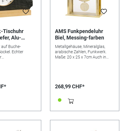
-Tischuhr
AMS Funkpendeluhr
fer, Alu-
Biel, Messing-farben
 weiß
 auf Buche-
Metallgehäuse, Mineralglas,
ockel. Echter
arabische Zahlen, Funkwerk.
r
Maße: 20 x 25 x 7cm Auch in
ntreif weiß
verchromt erhältlich: Referenz
Maße: 21 x 17 x 6cm
354208
many
HF*
268,99 CHF*