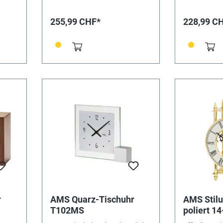
255,99 CHF*
228,99 C
r
AMS Quarz-Tischuhr
AMS Stil
T102MS
poliert 1
Schlagwer