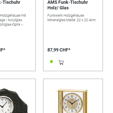
-Tischuhr
AMS Funk-Tischuhr
Holz/ Glas
 Holzgehäuse mit
Funkwerk Holzgehäuse
age • Acrylglas
Mineralglas Maße: 22 x 22 4cm
Echtglas-Optik •
 und Aluminium
ewicht: 0,4kg •
7 x 5 cm • Benötigte
6Alkaline • EAN:
570
HF*
87,99 CHF*