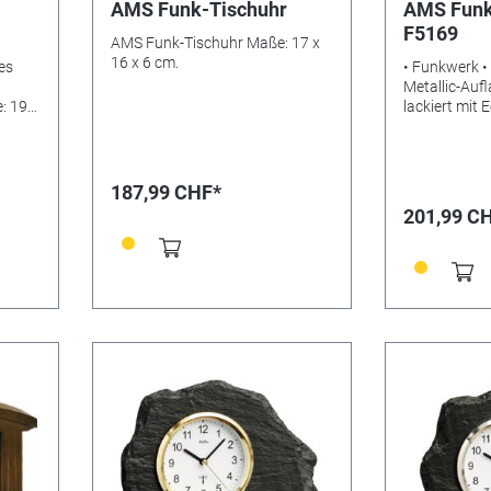
AMS Funk-Tischuhr
AMS Funk
F5169
AMS Funk-Tischuhr Maße: 17 x
16 x 6 cm.
es
• Funkwerk •
Metallic-Aufl
: 19 x
lackiert mit 
Mineralglas
Frontring • G
Maße: 19 x 1
Batterien: LR
187,99 CHF*
4037445159
201,99 C