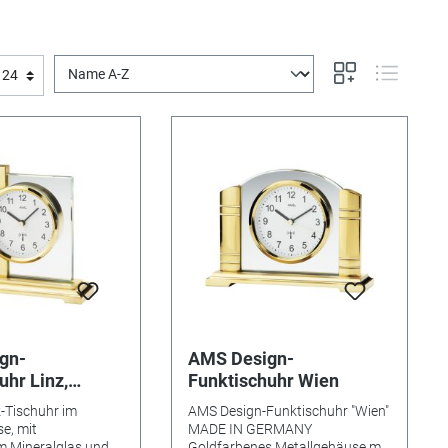
gn-
AMS Design-
uhr Linz,
Funktischuhr Wien
k-Tischuhr im
AMS Design-Funktischuhr "Wien"
e, mit
MADE IN GERMANY
m Mineralglas und
Goldfarbenes Metallgehäuse mit