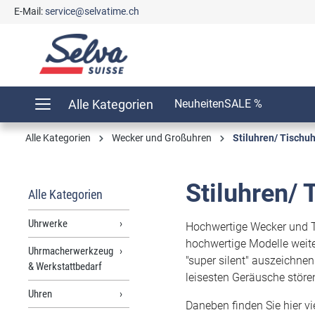
E-Mail:
service@selvatime.ch
springen
Zur Hauptnavigation springen
Alle Kategorien
Neuheiten
SALE %
Alle Kategorien
Wecker und Großuhren
Stiluhren/ Tischu
Stiluhren/ 
Alle Kategorien
Uhrwerke
Hochwertige Wecker und Ti
hochwertige Modelle weite
Uhrmacherwerkzeug
"super silent" auszeichne
& Werkstattbedarf
leisesten Geräusche störe
Uhren
Daneben finden Sie hier v