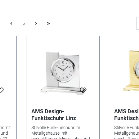
4
5
AMS Design-
AMS Desi
Funktischuhr Linz
Funktisch
vergoldet
hr mit
Stilvolle Funk-Tischuhr im
Stilvolle Fun
 und
Metallgehäuse, mit
Metallgehäus
x 22 x
geschliffenem Mineralglas und
geschliffene