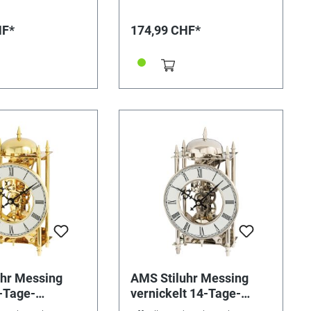
HF*
174,99 CHF*
uhr Messing
AMS Stiluhr Messing
4-Tage-
vernickelt 14-Tage-
k auf Glocke
Schlagwerk auf Glocke