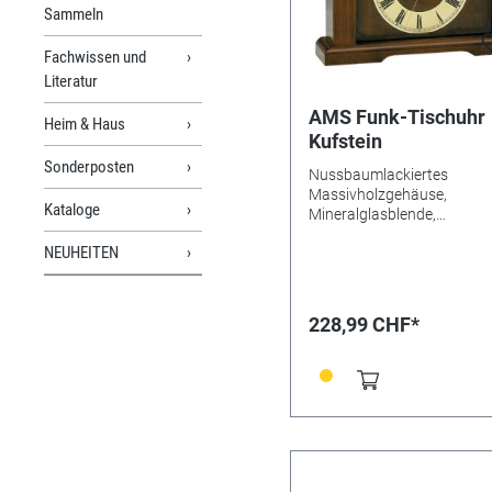
Sammeln
Fachwissen und
Literatur
AMS Funk-Tischuhr
Heim & Haus
Kufstein
Sonderposten
Nussbaumlackiertes
Massivholzgehäuse,
Kataloge
Mineralglasblende,
messing/goldfarbenes
NEUHEITEN
Metallzifferblatt. Maße: 25 
5 cm
228,99 CHF*