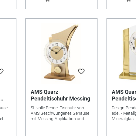
AMS Quarz-
AMS Quar
Pendeltischuhr Messing
Pendeltis
gelb
äuse
Stilvolle Pendel-Tischuhr von
Design-Pendel
AMS Geschwungenes Gehäuse
edel. - Metal
el
mit Messing-Applikation und
Mineralglas - 
tt
Metallzifferblatt Auf Holzsockel
Maße: 19 x 2
in
Quarzwerk Größe: 140 x 260 x
120mm (BxHxT)