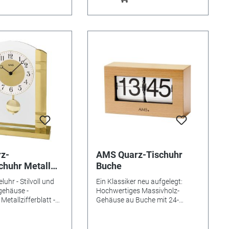
z-
AMS Quarz-Tischuhr
chuhr Metall
Buche
uhr - Stilvoll und
Ein Klassiker neu aufgelegt:
lgehäuse -
Hochwertiges Massivholz-
Metallzifferblatt -
Gehäuse au Buche mit 24-
3 x 4cm
Stunden-Anzeige, Quarzwerk.
Maße: 21 x 12 x 7cm.