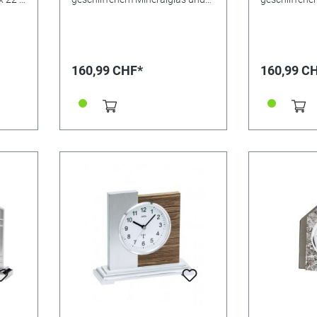
Aluminium-Frontreif. Maße: 16 x
Aluminium-Frontreif
17 x 6cm. gebürstet, silberfarben
17 x 6cm. tei
vermessingt
160,99 CHF*
160,99 C