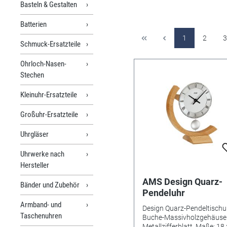
Basteln & Gestalten
Batterien
1
2
3
Schmuck-Ersatzteile
Ohrloch-Nasen-
Stechen
Kleinuhr-Ersatzteile
Großuhr-Ersatzteile
Uhrgläser
Uhrwerke nach
Hersteller
AMS Design Quarz-
Bänder und Zubehör
Pendeluhr
Armband- und
Design Quarz-Pendeltischu
Taschenuhren
Buche-Massivholzgehäuse
Metallzifferblatt. Maße: 18 