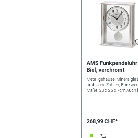
AMS Funkpendeluhr
Biel, verchromt
Metallgehäuse, Mineralglas
arabische Zahlen, Funkwer
Maße: 20 x 25 x 7cm Auch in
vermessingt erhältlich: Ref
342030
268,99 CHF*