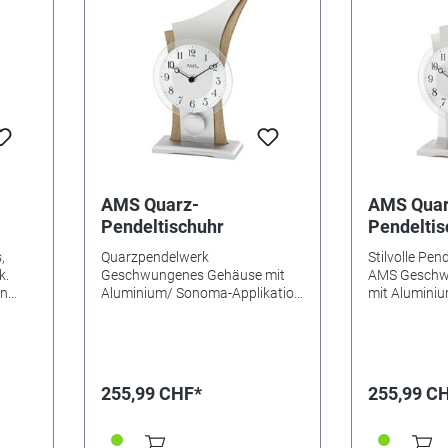
AMS Quarz-
AMS Quar
Pendeltischuhr
Pendeltis
Aluminiu
,
Quarzpendelwerk
Stilvolle Pen
k.
Geschwungenes Gehäuse mit
AMS Geschw
Aluminium/ Sonoma-Applikation
mit Aluminiu
erenz
Metallzifferblatt Maße: 14 x 26 x
Metallzifferb
12cm MADE IN GERMANY
Quarzwerk Gr
120mm (BxH
255,99 CHF*
255,99 C