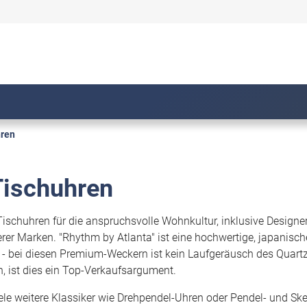
hren
Tischuhren
schuhren für die anspruchsvolle Wohnkultur, inklusive Designe
rer Marken. "Rhythm by Atlanta" ist eine hochwertige, japanisc
n - bei diesen Premium-Weckern ist kein Laufgeräusch des Qua
n, ist dies ein Top-Verkaufsargument.
iele weitere Klassiker wie Drehpendel-Uhren oder Pendel- und Sk