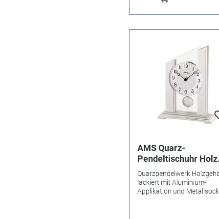
AMS Quarz-
Pendeltischuhr Holz
lackiert
Quarzpendelwerk Holzgeh
lackiert mit Aluminium-
Applikation und Metallsock
Mineral und Metallzifferbla
Maße: 17 x 23 x 6cm Made 
Germany