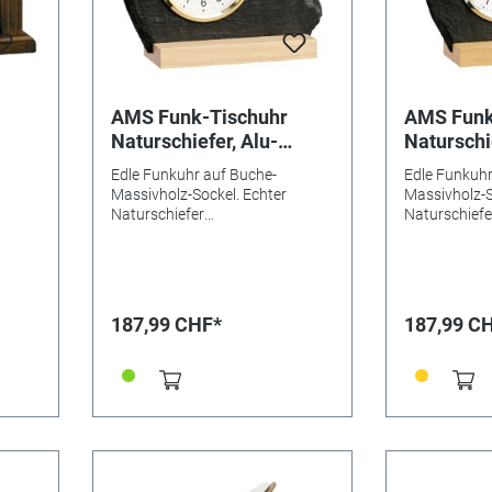
AMS Funk-Tischuhr
AMS Funk
Naturschiefer, Alu-
Naturschie
Frontreif gelb
Frontreif
Edle Funkuhr auf Buche-
Edle Funkuhr
Massivholz-Sockel. Echter
Massivholz-S
Naturschiefer
Naturschiefe
Aluminiumfrontreif goldfarben
Aluminiumfro
x 18 x
Mineralglas Maße: 21 x 17 x 6cm
Mineralglas 
Made in Germany
Made in Ger
187,99 CHF*
187,99 C