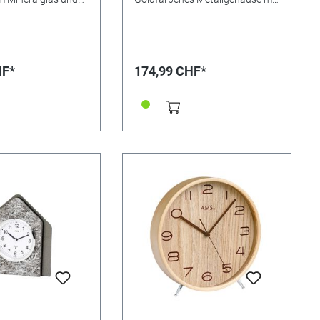
. Maße: 16 x
geschliffenem Mineralglas
l-vergoldet/
zwischen Messingsäulen.
Ausgestattet mit präzisem
Funkuhrwerk. Maße 19 x 14 x 6
cm. EAN 4037445142855
HF*
174,99 CHF*