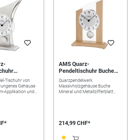
z-
AMS Quarz-
chuhr
Pendeltischuhr Buche
m
massiv
del-Tischuhr von
Quarzpendelwerk
ungenes Gehäuse
Massivholzgehäuse Buche
m-Applikation und
Mineral und Metallzifferblatt
latt Auf Holzsockel
Maße: 17 x 23 x 6cm Made in
öße: 140 x 260 x
Germany
xT)
HF*
214,99 CHF*