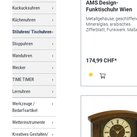
AMS Design-
Kuckucksuhren
Funktischuhr Wien
Metallgehäuse, geschliffen
Küchenuhren
Mineralglas, arabisches
Zifferblatt, Funkwerk. Maße
Stiluhren/ Tischuhren
14 x 6cm
Stoppuhren
Wanduhren
174,99 CHF*
Wecker
TIME TIMER
Lernuhren
Werkzeuge /
Bedarfsartikel
Wetterinstrumente
Kreatives Gestalten/