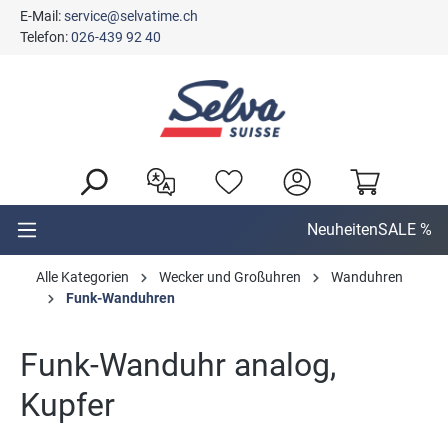
E-Mail:
service@selvatime.ch
alt springen
Telefon:
026-439 92 40
Neuheiten
SALE %
Alle Kategorien
Wecker und Großuhren
Wanduhren
Funk-Wanduhren
Funk-Wanduhr analog,
Kupfer