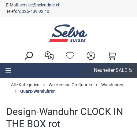
E-Mail:
service@selvatime.ch
alt springen
Telefon:
026-439 92 40
Neuheiten
SALE %
Alle Kategorien
Wecker und Großuhren
Wanduhren
Quarz-Wanduhren
Design-Wanduhr CLOCK IN
THE BOX rot