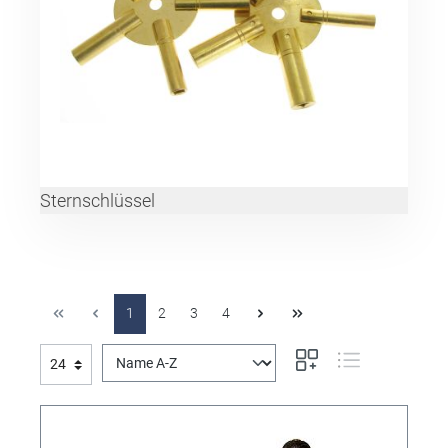
Sternschlüssel
1
2
3
4