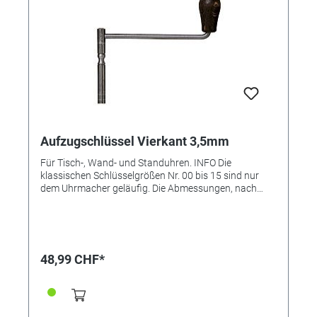
Aufzugschlüssel Vierkant 3,5mm
Für Tisch-, Wand- und Standuhren. INFO Die
klassischen Schlüsselgrößen Nr. 00 bis 15 sind nur
dem Uhrmacher geläufig. Die Abmessungen, nach
denen Aufzugschlüssel gleichfalls definiert werden,
beziehen sich auf den Aufzugsvierkant des Uhrwerks.
gemessen wird also der Aufzugsvierkant (mit der
Schieblehre!), das Ergebnis wird aufgerundet auf 0,25
mm und danach wird dann der Schlüssel ausgewählt.
48,99 CHF*
Geliefert wird der Schlüssel genau passend mit der
richtigen Plus-Toleranz (Sollmaß plus ca. 0,1 mm). Bei
älteren Uhren, bei welchen der Aufzugsvierkant
konisch verläuft, wird nicht am vorderen, "dünnen"
Ende gemessen, sondern etwas tiefer zum inneren