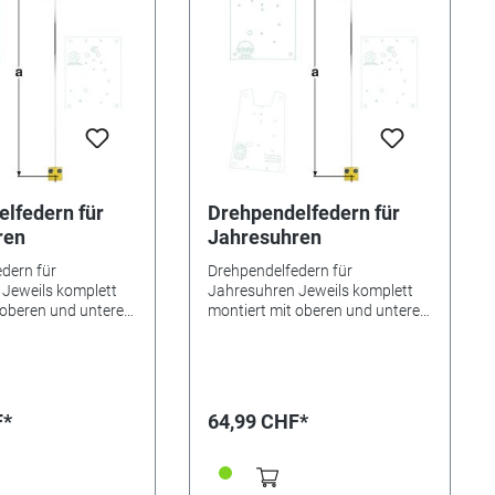
lfedern für
Drehpendelfedern für
ren
Jahresuhren
dern für
Drehpendelfedern für
Jeweils komplett
Jahresuhren Jeweils komplett
 oberen und unteren
montiert mit oberen und unteren
sowie Mitnehmer.
Beschlägen sowie Mitnehmer.
0,6 mm.
Drahtbreite 0,6 mm.
en Bitte unbedingt
Besonderheiten Bitte unbedingt
ehpendelfedern für
beachten: Drehpendelfedern für
 Drehpendelfedern
Jahresuhren Drehpendelfedern
F*
64,99 CHF*
inen Fall geknickt,
dürfen auf keinen Fall geknickt,
r in sich verdreht
verbogen oder in sich verdreht
 absolut
sein. Nur mit absolut
n Federn kann ein
einwandfreien Federn kann ein