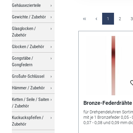
Gehäusezierteile
Gewichte / Zubehör
1
2
3
Glasglocken /
Zubehör
Glocken / Zubehör
Gongstäbe /
Gongfedern
Großuhr-Schlüssel
Hämmer / Zubehör
Ketten / Seile / Saiten
Bronze-Federdrähte
/ Zubehör
für Drehpendeluhren Sorti
Kuckuckspfeifen /
mit je 1 Bronzefeder 0,05 - 
0,07 - 0,08 und 0,09 mm dic
Zubehör
Länge 150 mm.