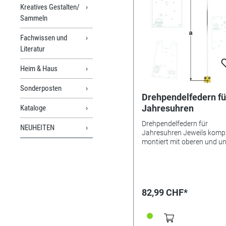
Kreatives Gestalten/
Sammeln
Fachwissen und
Literatur
Heim & Haus
Sonderposten
Drehpendelfedern fü
Jahresuhren
Kataloge
Drehpendelfedern für
NEUHEITEN
Jahresuhren Jeweils kompl
montiert mit oberen und u
Beschlägen sowie Mitnehm
Drahtbreite 0,6 mm.
Besonderheiten Bitte unbe
beachten: Drehpendelfeder
Jahresuhren Drehpendelfe
82,99 CHF*
dürfen auf keinen Fall gekn
verbogen oder in sich verd
sein. Nur mit absolut
einwandfreien Federn kann