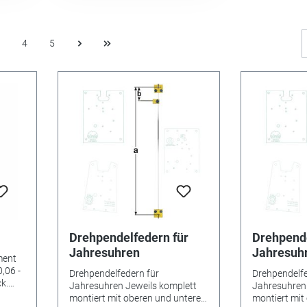
4
5
Drehpendelfedern für
Drehpende
Jahresuhren
Jahresuh
ment
0,06 -
Drehpendelfedern für
Drehpendelfe
k.
Jahresuhren Jeweils komplett
Jahresuhren 
montiert mit oberen und unteren
montiert mit