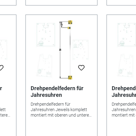
ht
gutes Gangergebnis erreicht
gutes Ganger
/
werden. *=Mitnehmer kurz /
werden. *=Mi
feder
**=Mitnehmer lang! Pendelfeder
**=Mitnehmer
ze
Nr.: 21 - 270 Material: Bronze
Nr.: 21 -277 
Abstand: 18,7 mm
Abstand: 20
r
Drehpendelfedern für
Drehpende
Jahresuhren
Jahresuh
Drehpendelfedern für
Drehpendelfe
ett
Jahresuhren Jeweils komplett
Jahresuhren 
nteren
montiert mit oberen und unteren
montiert mit
er.
Beschlägen sowie Mitnehmer.
Beschlägen 
Drahtbreite 0,6 mm.
Drahtbreite 
dingt
Besonderheiten Bitte unbedingt
Besonderheit