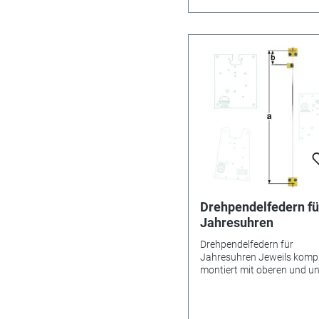
gutes Gangergebnis erreic
werden. *=Mitnehmer kurz 
**=Mitnehmer lang! Pendel
Nr.: 21 - 269 Material: Bron
Abstand: 24,5 mm
Drehpendelfedern fü
Jahresuhren
Drehpendelfedern für
Jahresuhren Jeweils kompl
montiert mit oberen und u
Beschlägen sowie Mitnehm
Drahtbreite 0,6 mm.
Besonderheiten Bitte unbe