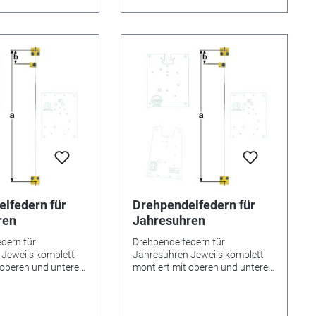
gebnis erreicht
gutes Gangergebnis erreicht
tnehmer kurz /
werden. *=Mitnehmer kurz /
 lang! Pendelfeder
**=Mitnehmer lang! Pendelfeder
Material: Bronze
Nr.: 21 - 283 Material: Bronze
,6 mm
Abstand: 26,4 mm
lfedern für
Drehpendelfedern für
ren
Jahresuhren
dern für
Drehpendelfedern für
Jeweils komplett
Jahresuhren Jeweils komplett
 oberen und unteren
montiert mit oberen und unteren
sowie Mitnehmer.
Beschlägen sowie Mitnehmer.
0,6 mm.
Drahtbreite 0,6 mm.
en Bitte unbedingt
Besonderheiten Bitte unbedingt