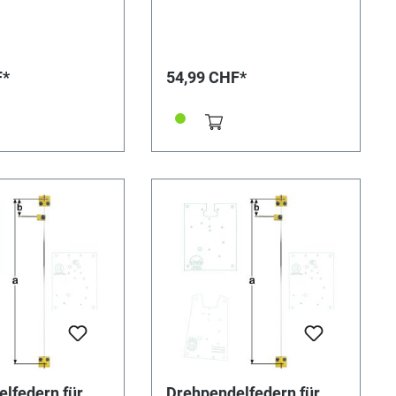
sowie Mitnehmer.
Beschlägen sowie Mitnehmer.
0,6 mm.
Drahtbreite 0,6 mm.
en Bitte unbedingt
Besonderheiten Bitte unbedingt
rehpendelfedern
beachten: Drehpendelfedern
inen Fall geknickt,
dürfen auf keinen Fall geknickt,
F*
54,99 CHF*
r in sich verdreht
verbogen oder in sich verdreht
 absolut
sein. Nur mit absolut
n Federn kann ein
einwandfreien Federn kann ein
gebnis erreicht
gutes Gangergebnis erreicht
tnehmer kurz /
werden. *=Mitnehmer kurz /
 lang! Pendelfeder
**=Mitnehmer lang! Pendelfeder
Nr.: 43 Material: Nivarox
,0 mm
Abstand: 9,0 mm
lfedern für
Drehpendelfedern für