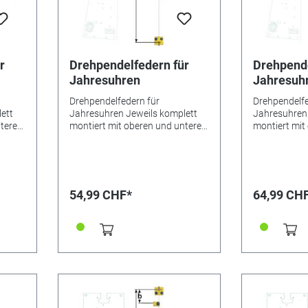
r
Drehpendelfedern für
Drehpende
Jahresuhren
Jahresuh
Drehpendelfedern für
Drehpendelfe
ett
Jahresuhren Jeweils komplett
Jahresuhren 
nteren
montiert mit oberen und unteren
montiert mit
er.
Beschlägen sowie Mitnehmer.
Beschlägen 
Drahtbreite 0,6 mm.
Drahtbreite 
dingt
Besonderheiten Bitte unbedingt
Besonderheit
n für
beachten: Drehpendelfedern für
beachten: Dr
dern
Jahresuhren Drehpendelfedern
Jahresuhren
54,99 CHF*
64,99 CH
ickt,
dürfen auf keinen Fall geknickt,
dürfen auf ke
reht
verbogen oder in sich verdreht
verbogen ode
sein. Nur mit absolut
sein. Nur mit
 ein
einwandfreien Federn kann ein
einwandfreie
ht
gutes Gangergebnis erreicht
gutes Ganger
/
werden. *=Mitnehmer kurz /
werden. *=Mi
feder
**=Mitnehmer lang! Pendelfeder
**=Mitnehmer
Nr.: 67 Material: Bronze Abstand:
Nr.: 21 - 237
7,5 mm
Abstand: 7,