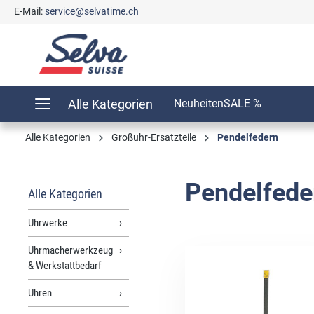
E-Mail:
service@selvatime.ch
springen
Zur Hauptnavigation springen
Alle Kategorien
Neuheiten
SALE %
Alle Kategorien
Großuhr-Ersatzteile
Pendelfedern
Pendelfede
Alle Kategorien
Uhrwerke
Uhrmacherwerkzeug
& Werkstattbedarf
Uhren