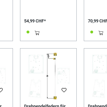
Beschlägen sowie Mitnehmer.
Beschlägen 
Drahtbreite 0,6 mm.
Drahtbreite 
Besonderheiten Bitte unbedingt
Besonderheit
beachten: Drehpendelfedern
beachten: D
dürfen auf keinen Fall geknickt,
dürfen auf ke
54,99 CHF*
70,99 CH
verbogen oder in sich verdreht
verbogen ode
sein. Nur mit absolut
sein. Nur mit
einwandfreien Federn kann ein
einwandfreie
gutes Gangergebnis erreicht
gutes Ganger
werden. *=Mitnehmer kurz /
werden. *=Mi
**=Mitnehmer lang! Pendelfeder
**=Mitnehmer
Nr.: 39 Material: Nivarox
Nr.: 42 Material: Nivarox
Abstand: 7,0 mm
Abstand: 10
r
Drehpendelfedern für
Drehpende