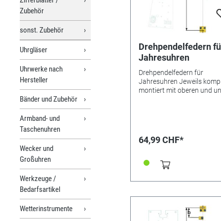
Zubehör
sonst. Zubehör
Drehpendelfedern fü
Uhrgläser
Jahresuhren
Uhrwerke nach
Drehpendelfedern für
Hersteller
Jahresuhren Jeweils kompl
montiert mit oberen und u
Bänder und Zubehör
Beschlägen sowie Mitnehm
Drahtbreite 0,6 mm.
Besonderheiten Bitte unbe
Armband- und
beachten: Drehpendelfeder
Taschenuhren
Jahresuhren Drehpendelfe
64,99 CHF*
dürfen auf keinen Fall gekn
Wecker und
verbogen oder in sich verd
Großuhren
sein. Nur mit absolut
einwandfreien Federn kann
Werkzeuge /
gutes Gangergebnis erreic
werden. *=Mitnehmer kurz 
Bedarfsartikel
**=Mitnehmer lang! Pendel
Nr.: 53b Material: Bronze
Wetterinstrumente
Abstand: 7,5 mm