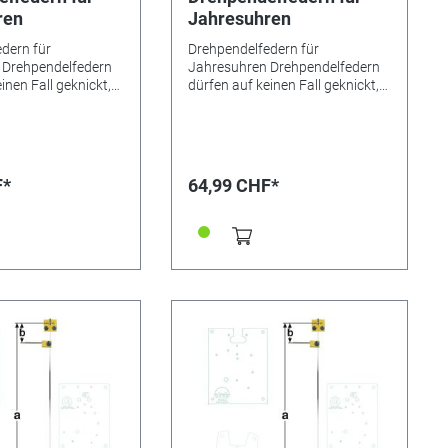
ren
Jahresuhren
dern für
Drehpendelfedern für
 Drehpendelfedern
Jahresuhren Drehpendelfedern
inen Fall geknickt,
dürfen auf keinen Fall geknickt,
r in sich verdreht
verbogen oder in sich verdreht
 absolut
sein. Nur mit absolut
n Federn kann ein
einwandfreien Federn kann ein
gebnis erreicht
gutes Gangergebnis erreicht
tnehmer kurz /
werden. *=Mitnehmer kurz /
F*
64,99 CHF*
 lang! Pendelfeder
**=Mitnehmer lang! Pendelfeder
rial: Nivarox
Nr.: 25b Material: Nivarox
,0 mm
Abstand: 7,0 mm