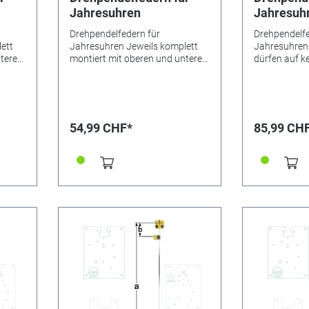
Jahresuhren
Jahresuh
Drehpendelfedern für
Drehpendelfe
ett
Jahresuhren Jeweils komplett
Jahresuhren
nteren
montiert mit oberen und unteren
dürfen auf ke
er.
Beschlägen sowie Mitnehmer.
verbogen ode
Drahtbreite 0,6 mm.
sein. Nur mit
dingt
Besonderheiten Bitte unbedingt
einwandfreie
rn
beachten: Drehpendelfedern
gutes Ganger
ickt,
dürfen auf keinen Fall geknickt,
werden. *=Mi
54,99 CHF*
85,99 CH
reht
verbogen oder in sich verdreht
**=Mitnehmer
sein. Nur mit absolut
Nr.: 25a Mate
 ein
einwandfreien Federn kann ein
Abstand: 13
ht
gutes Gangergebnis erreicht
/
werden. *=Mitnehmer kurz /
feder
**=Mitnehmer lang! Pendelfeder
Nr.: 32 Material: Nivarox
Abstand: 11,0 mm