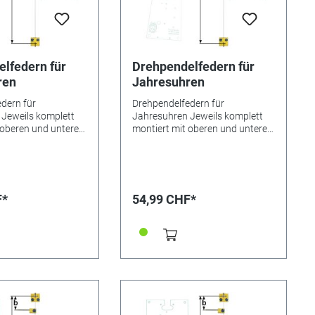
lfedern für
Drehpendelfedern für
ren
Jahresuhren
dern für
Drehpendelfedern für
Jeweils komplett
Jahresuhren Jeweils komplett
 oberen und unteren
montiert mit oberen und unteren
sowie Mitnehmer.
Beschlägen sowie Mitnehmer.
0,6 mm.
Drahtbreite 0,6 mm.
en Bitte unbedingt
Besonderheiten Bitte unbedingt
ehpendelfedern für
beachten: Drehpendelfedern für
 Drehpendelfedern
Jahresuhren Drehpendelfedern
F*
54,99 CHF*
inen Fall geknickt,
dürfen auf keinen Fall geknickt,
r in sich verdreht
verbogen oder in sich verdreht
 absolut
sein. Nur mit absolut
n Federn kann ein
einwandfreien Federn kann ein
gebnis erreicht
gutes Gangergebnis erreicht
tnehmer kurz /
werden. *=Mitnehmer kurz /
 lang! Pendelfeder
**=Mitnehmer lang! Pendelfeder
 Material: Bronze
Nr.: 21 - 250 Material: Bronze
5 mm
Abstand: 20,4 mm