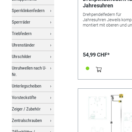
Jahresuhren
Sperrklinkenfedern
Drehpendelfedern für
Jahresuhren Jeweils kompl
Sperrräder
montiert mit oberen und u
Beschlägen sowie Mitnehm
Triebfedern
Drahtbreite 0,6 mm.
Besonderheiten Bitte unbe
Uhrenständer
beachten: Drehpendelfede
dürfen auf keinen Fall gekn
54,99 CHF*
Uhrschilder
verbogen oder in sich verd
sein. Nur mit absolut
einwandfreien Federn kann
Unruhwellen nach U-
gutes Gangergebnis erreic
Nr.
werden. *=Mitnehmer kurz 
**=Mitnehmer lang! Pendel
Unterlegscheiben
Nr.: 44 Material: Nivarox
Abstand: 7,0 mm
Vorsteckstifte
Zeiger / Zubehör
Zentralschrauben
Zifferblätter /