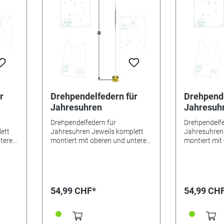
r
Drehpendelfedern für
Drehpende
Jahresuhren
Jahresuh
Drehpendelfedern für
Drehpendelfe
ett
Jahresuhren Jeweils komplett
Jahresuhren 
nteren
montiert mit oberen und unteren
montiert mit
er.
Beschlägen sowie Mitnehmer.
Beschlägen 
Drahtbreite 0,6 mm.
Drahtbreite 
dingt
Besonderheiten Bitte unbedingt
Besonderheit
n für
beachten: Drehpendelfedern für
beachten: Dr
dern
Jahresuhren Drehpendelfedern
Jahresuhren
54,99 CHF*
54,99 CH
ickt,
dürfen auf keinen Fall geknickt,
dürfen auf ke
reht
verbogen oder in sich verdreht
verbogen ode
sein. Nur mit absolut
sein. Nur mit
 ein
einwandfreien Federn kann ein
einwandfreie