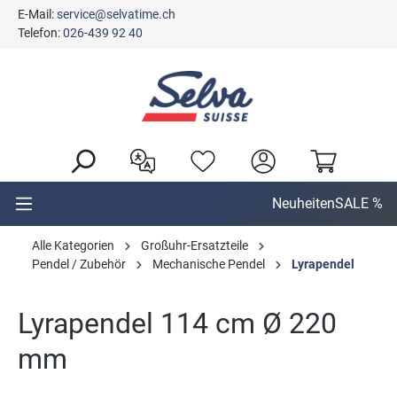
E-Mail:
service@selvatime.ch
alt springen
Telefon:
026-439 92 40
Neuheiten
SALE %
Alle Kategorien
Großuhr-Ersatzteile
Pendel / Zubehör
Mechanische Pendel
Lyrapendel
Lyrapendel 114 cm Ø 220
mm