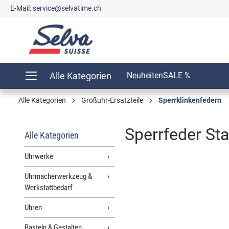
E-Mail:
service@selvatime.ch
springen
Zur Hauptnavigation springen
Alle Kategorien
Neuheiten
SALE %
Alle Kategorien
Großuhr-Ersatzteile
Sperrklinkenfedern
Sperrfeder Sta
Alle Kategorien
Uhrwerke
Uhrmacherwerkzeug &
Bildergalerie überspringen
Werkstattbedarf
Uhren
Basteln & Gestalten