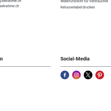
e@selvatime.ch
Widerrufsrecht für Verbraucher
selvatime.ch
Retourenlabel drucken
en
Social-Media