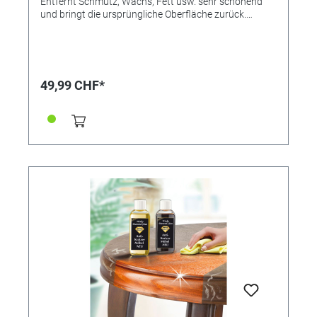
Entfernt Schmutz, Wachs, Fett usw. sehr schonend
und bringt die ursprüngliche Oberfläche zurück.
Vorzüglich geeignet zur Reinigung alter
Holzuhrschilder. Achtung! Sehr sparsam im Gebrauch,
ungiftig, geruchlos und nicht brennbar.
49,99 CHF*