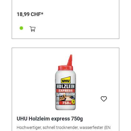
Grundierung mit einem Pinsel dünn auf die trockene
Holzoberlfläche auftragen • Grundierung komplett
einziehen lassen • 24 Stunden lang trocknen lassen
18,99 CHF*
Die Grundierung dringt tief in die Poren des Holzes ein
und verschließt diese. Nach der Verwendung der
Grundierung: Holzobjekte mit Natur-Holzöl
(Referenzen 361896/ 361897) oder Natur-Holzwachs
(Referenzen 361898/ 361899) bearbeiten. Achtung:
Glänzende Stellen auf der Holzoberfläche weisen auf
einen zu satten oder mehrfachen Auftrag hin, solche
Stellen nochmals überschleifen. Vorteile: • Ideale
Tiefengrundierung für stark saugende Hölzer •
Reduziert den Verbrauch an Natur-Holzöl und Natur-
Holzwachs • Natürliche Inhaltsstoffe • Hergestellt in
Deutschland LESEN SIE ALLE TIPPS ZUR
HOLZPFLEGE UND DEN FANTASTISCHEN HOLZ-
PRODUKTEN IN UNSERER PDF
UHU Holzleim express 750g
Hochwertiger, schnell trocknender, wasserfester (EN