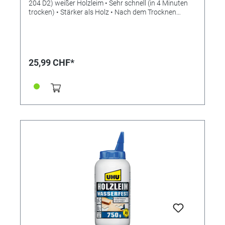
204 D2) weißer Holzleim • Sehr schnell (in 4 Minuten
trocken) • Stärker als Holz • Nach dem Trocknen
durchsichtig • Ideal für Anwendungen im Innenbereich
(EN 204 D2) • Lackierbar • Lösungsmittelfrei Geeignet
für: • Geeignet für wasserfeste und schnelle
Verbindungen und zum Laminieren von praktisch allen
weichen, harten und exotischen Holzarten. Geeignet
25,99 CHF*
für gut passende, nicht tragende Holzstrukturen, bei
denen Finger-, Schwalbenschwanz- und
Zapfenverbindungen, Dübel und Federn verwendet
wurden. • Zur Verwendung im Innenbereich geeignet,
wie z. B. bei Türen und Möbeln in Wohnzimmern und
Büros. Zur Flächenverklebung von Holz und
Dämmplatten, Spanplatten, Multiplex Sperrholz, MDF,
Papier, Karton und Hartfaserplatten. Auch zum
Laminieren von Furnier und harten Kunststoffplatten
(HPL, Formica, Duropal, Resopal) auf Oberflächen aus
Holz geeignet. • EN 204 D2: Innenräume, die
manchmal für kurze Zeit einer erhöhten relativen
Feuchtigkeit ausgesetzt sind, wobei der
Feuchtigkeitsgehalt des Holzes unter 18 % bleibt.
Vorbereitung Die Umgebungstemperatur, die
Temperatur des Klebstoffes und der zu verklebenden
Materialien sollte nicht unter +5 °C liegen. Die relative
Luftfeuchtigkeit sollte maximal 65 % betragen. Der