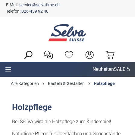
E-Mail:
service@selvatime.ch
alt springen
Telefon:
026-439 92 40
Neuheiten
SALE %
Alle Kategorien
Basteln & Gestalten
Holzpflege
Holzpflege
Bei SELVA wird die Holzpflege zum Kinderspiel!
Natürliche Pflege für Oberflächen und Gegenstände