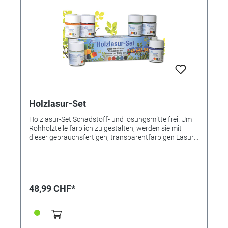
Holzlasur-Set
Holzlasur-Set Schadstoff- und lösungsmittelfrei! Um
Rohholzteile farblich zu gestalten, werden sie mit
dieser gebrauchsfertigen, transparentfarbigen Lasur
behandelt. Die Farbe trocknet innerhalb kurzer Zeit
fest auf. Die Holzmaserung kommt dabei besonders
gut zur Geltung. Trocknet in den Vertiefungen stärker
aus, so dass die Gegenstände dann belebter wirken.
Sorgt auch bei größeren Holzflächen für besondere
48,99 CHF*
Struktureffekte. Zusatzinformationen Kann zusätzlich
mit einem Matt- oder Glanzlack überzogen werden.
Auch hervorragend geeignet für Polyester-Gieß- und -
Schnitzholz sowie die Modellbausteine. Die Farben