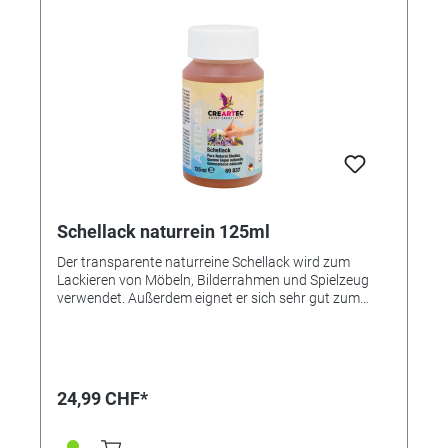
Schellack naturrein 125ml
Der transparente naturreine Schellack wird zum
Lackieren von Möbeln, Bilderrahmen und Spielzeug
verwendet. Außerdem eignet er sich sehr gut zum
Restaurieren von Möbelstücken. Aufgrund seiner
natürlichen Zusammensetzung ist Schellack ideal zum
Versiegeln von selbst kreierten Enkausticbildern, die
dadurch einen wichtigen Abriebschutz erhalten und
vor Verschmutzungen geschützt werden. ●
24,99 CHF*
Schmutzabweisend ● Schnelltrocknend ● Sehr
ergiebig