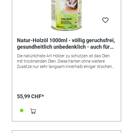
Natur-Holzöl 1000ml - völlig geruchsfrei,
gesundheitlich unbedenklich - auch für
Kinderspielzeug geeignet
Die natürlichste Art Hölzer zu schützen ist das Ölen
mit trocknenden Ölen. Diese härten ohne weitere
Zusätze nur sehr langsam innerhalb einiger Wochen
aus - daher werden den üblichen Ölen sogenannte
Sikkative (Trocknungsbeschleuniger) zugesetzt, damit
sich die Trocknungszeit stark reduziert. Das Probleme:
All diese Sikkative enthalten Schwermetalle und sind
daher gesundheitlich nicht unbedenklich und sollten
55,99 CHF*
nicht mit Holzerzeugnissen, die mit Lebensmitteln
oder Spielzeug zu tun haben, in Berührung kommen.
Vor diesem Hintergrund - auch, weil Öle im Gegensatz
zu Lacken die Natürlichkeit des Holzes bewahren - gibt
es nun das echte Natur-Holzöl: • hochwertig • effizient
• völlig geruchsfrei • auf Pflanzenöl-Basis • frei von
gesundheitlich bedenklichen Kobalt-, Blei- oder