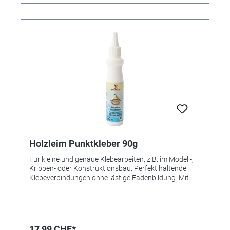
können untereinander vermischt werden. Für hellere
Farben einfach mit Wasser verdünnen.
Besonderheiten Schadstoff und lösungsmittelfrei,
daher auch für Kinder geeignet. Farbe Hellblau, hellrot,
rotbraun, hellgrün, dottergelb und seidenmatt weiß.
Lieferumfang 6 x 50 ml.
Holzleim Punktkleber 90g
Für kleine und genaue Klebearbeiten, z.B. im Modell-,
Krippen- oder Konstruktionsbau. Perfekt haltende
Klebeverbindungen ohne lästige Fadenbildung. Mit
extra langer, feiner Auslaufdüse. Materialverbrauch
ca. 90 bis 120g/ m2. Festes und sicheres
Klebeergebnis in kürzester Zeit, härtet in 40 Minuten
komplett aus. Kunstharz, hochviskos, schadstoff- und
lösemittelfrei.
17,99 CHF*