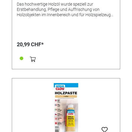
Das hochwertige Holzöl wurde speziell zur
Erstbehandlung, Pflege und Auffrischung von
Holzobjekten im Innenbereich und für Holzspielzeug
entwickelt. Das natürliche Öl dringt tief in das Holz ein,
hebt die einzigartige Holzmaserung hervor und wirkt
wasser- und schmutzabweisend. ● Hebt die natürliche
Holzmaserung hervor ● Nachhaltiger Schutz und
Pflege ● Wasser- und schmutzabweisend ● Für
20,99 CHF*
Holzspielzeuge nach EN 71-3