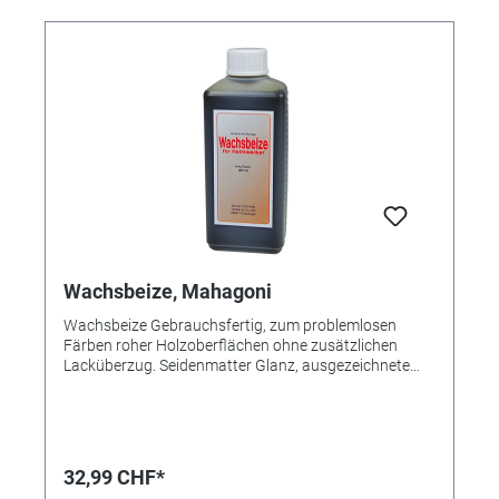
Wachsbeize, Mahagoni
Wachsbeize Gebrauchsfertig, zum problemlosen
Färben roher Holzoberflächen ohne zusätzlichen
Lacküberzug. Seidenmatter Glanz, ausgezeichnete
Deckkraft. 250 ml. Farbtöne untereinander mischbar.
Auch zum Färben von Gießholzobjekten sofort nach
dem Entformen.
32,99 CHF*