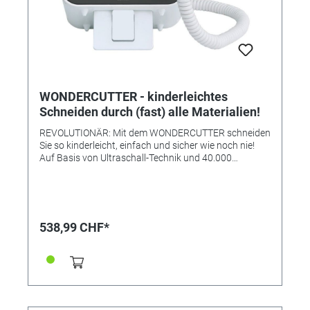
WONDERCUTTER - kinderleichtes
Schneiden durch (fast) alle Materialien!
REVOLUTIONÄR: Mit dem WONDERCUTTER schneiden
Sie so kinderleicht, einfach und sicher wie noch nie!
Auf Basis von Ultraschall-Technik und 40.000
Schwingungen pro Sekunde werden völlig mühelos
und absolut sicher die unterschiedlichsten Materialien
geschnitten - ohne Ausfransungen! Der
ALLESCHNEIDER: Der WONDERCUTTER eignet sich
insbesondere für Kunststoffe aller Art, Plastik bis
538,99 CHF*
mindestens 5mm mühelos, Leder, Filze, Pappe,
Kartons, Silikone, Gummi, Holz, Platinen und vieles
mehr! ÜBERALL ZU HAUSE: Maximale Effizienz und
beste Resultate - ultraschnell: Den WONDERCUTTER
können Sie für alle Anwendungen unglaublich sauber,
100% präzise und in jeder beliebigen Form anwenden.
Das Beste dabei: Dank integriertem Akku und