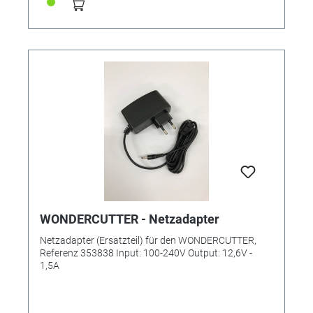
Länge Kabel: 450mm Gewicht des Gerätes: ca. 670g
Gewicht des Handstückes: ca. 85g Power: 30 Watt
Aufladezeit: ca. max. 2 Stunden EXKLUSIV IN
DEUTSCHLAND NUR ÜBER UNS ERHÄLTLICH!
WONDERCUTTER - Netzadapter
Netzadapter (Ersatzteil) für den WONDERCUTTER,
Referenz 353838 Input: 100-240V Output: 12,6V -
1,5A