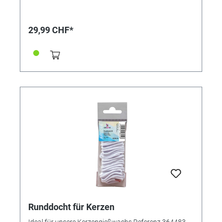
warmem Licht erstrahlen lassen. • Einfache
Handhabung • Gebrauchsfertig • Einfärbbar • Schnell
gemacht: Schmelztemperatur 7 bis 10 Minuten bei ca.
29,99 CHF*
600 Watt • Schmelztemperatur 70 bis 72°C • In
einfach zuhandhabener Pastillenform Direkt
mitbestellen: • Kerzenduftöle, Referenzen 364480
(Lavendel), 364481 (Vanille) oder 364482
(Lemongrass) • Farbpigmente-Set mit 5 Farben
(Referenz 364485)
Runddocht für Kerzen
Ideal für unsere Kerzengießwachs Referenz 364483