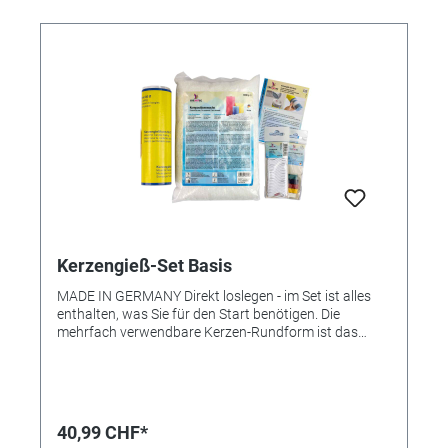
Kerzengieß-Set Basis
MADE IN GERMANY Direkt loslegen - im Set ist alles
enthalten, was Sie für den Start benötigen. Die
mehrfach verwendbare Kerzen-Rundform ist das
ideale Hilfsmittel für Kerzenfans. In diesem
praktischen Set finden Sie alles, um gleich loslegen zu
können. So macht dieses beliebte Hobby viel Spaß! •
Komplettset • Ideal für Einsteiger • Einfache
Handhabung • Lieferung inklusive -
40,99 CHF*
Kompositionswachs (auch als Zubehör erhältlich,