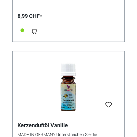
ebenso in Duftöllampen verwendet werden. Das
duftende Öl sorgt für eine rundum angenehme
Raumatmosphäre. • Angenehm natürliche Duftnote •
8,99 CHF*
Für alle Wachse geeignet • Sehr ergiebig • Inhalt: 10ml
in Glasflasche
Kerzenduftöl Vanille
MADE IN GERMANY Unterstreichen Sie die