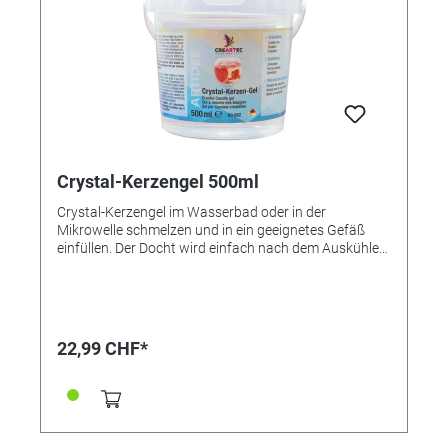
Crystal-Kerzengel 500ml
Crystal-Kerzengel im Wasserbad oder in der
Mikrowelle schmelzen und in ein geeignetes Gefäß
einfüllen. Der Docht wird einfach nach dem Auskühlen
in das Gel gesteckt. Wer möchte, kann das Gel
natürlich auch mit Kerzen-Gel-Abtönpaste einfärben
oder mit Kerzen-Duftöl beduften. Achtung! Vor dem
Schmelzen in der Mikrowelle Etikett entfernen! ●
Mikrowellengeeignet ● Kristallklar ● Einfärbbar Inkl. 2
22,99 CHF*
Dochte