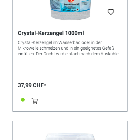
Crystal-Kerzengel 1000ml
Crystal-Kerzengel im Wasserbad oder in der
Mikrowelle schmelzen und in ein geeignetes Gefäß
einfüllen. Der Docht wird einfach nach dem Auskühlen
in das Gel gesteckt. Wer möchte, kann das Gel
natürlich auch mit Kerzen-Gel-Abtönpaste einfärben
oder mit Kerzen-Duftöl beduften. Achtung! Vor dem
Schmelzen in der Mikrowelle Etikett entfernen! ●
Mikrowellengeeignet ● Kristallklar ● Einfärbbar Ohne
37,99 CHF*
Dochte