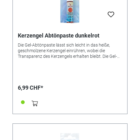
Kerzengel Abtönpaste dunkelrot
Die Gel-Abtönpaste lässt sich leicht in das heiße,
geschmolzene Kerzengel einrühren, wobei die
Transparenz des Kerzengels erhalten bleibt. Die Gel-
Abtönfarben von Creartec sind untereinander
mischbar, so dass viele individuelle Farbtöne
hergestellt werden können. ● Untereinander mischbar
● Gut portionierbar ● Sehr ergiebig
6,99 CHF*