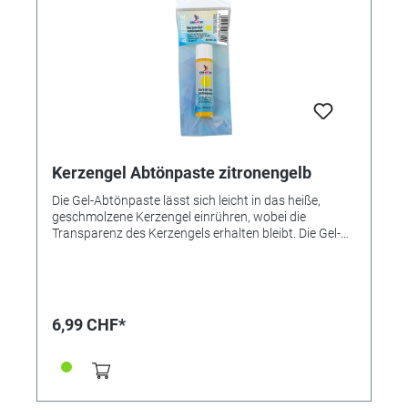
Kerzengel Abtönpaste zitronengelb
Die Gel-Abtönpaste lässt sich leicht in das heiße,
geschmolzene Kerzengel einrühren, wobei die
Transparenz des Kerzengels erhalten bleibt. Die Gel-
Abtönfarben von Creartec sind untereinander
mischbar, so dass viele individuelle Farbtöne
hergestellt werden können. ● Untereinander mischbar
● Gut portionierbar ● Sehr ergiebig
6,99 CHF*