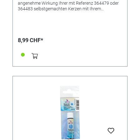
angenehme Wirkung Ihrer mit Referenz 364479 oder
364483 selbstgemachten Kerzen mit Ihrem
Lieblingsduft. Das Kerzenduftöl wurde speziell zum
Beduften von Kerzenwachs kreiert, es kann aber
ebenso in Duftöllampen verwendet werden. Das
duftende Öl sorgt für eine rundum angenehme
Raumatmosphäre. • Angenehm natürliche Duftnote •
8,99 CHF*
Für alle Wachse geeignet • Sehr ergiebig • Inhalt: 10ml
in Glasflasche