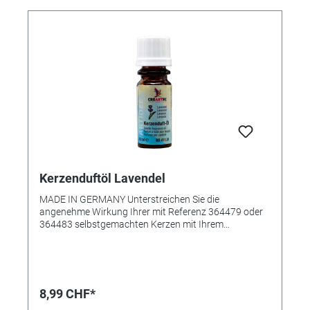
Kerzenduftöl Lavendel
MADE IN GERMANY Unterstreichen Sie die
angenehme Wirkung Ihrer mit Referenz 364479 oder
364483 selbstgemachten Kerzen mit Ihrem
Lieblingsduft. Das Kerzenduftöl wurde speziell zum
Beduften von Kerzenwachs kreiert, es kann aber
ebenso in Duftöllampen verwendet werden. Das
duftende Öl sorgt für eine rundum angenehme
Raumatmosphäre. • Angenehm natürliche Duftnote •
8,99 CHF*
Für alle Wachse geeignet • Sehr ergiebig • Inhalt: 10ml