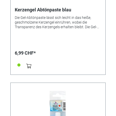
Kerzengel Abtönpaste blau
Die Gel-Abtönpaste lässt sich leicht in das heiße,
geschmolzene Kerzengel einrühren, wobei die
Transparenz des Kerzengels erhalten bleibt. Die Gel-
Abtönfarben von Creartec sind untereinander
mischbar, so dass viele individuelle Farbtöne
hergestellt werden können. ● Untereinander mischbar
● Gut portionierbar ● Sehr ergiebig
6,99 CHF*