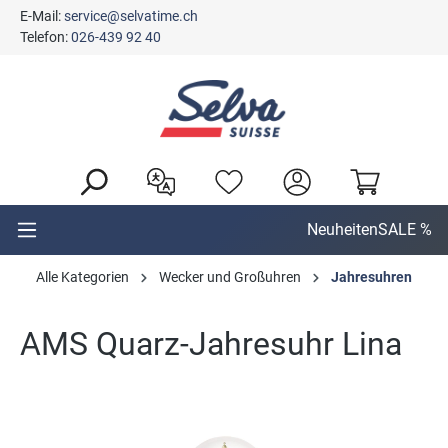
E-Mail:
service@selvatime.ch
alt springen
Telefon:
026-439 92 40
Neuheiten
SALE %
Alle Kategorien
Wecker und Großuhren
Jahresuhren
AMS Quarz-Jahresuhr Lina
Bildergalerie überspringen