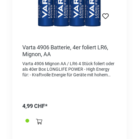
Varta 4906 Batterie, 4er foliert LR6,
Mignon, AA
Varta 4906 Mignon AA / LR6 4 Stück foliert oder
als 40er Box LONGLIFE POWER - High Energy
für: - Kraftvolle Energie für Geräte mit hohem
Energieverbrauch, z. B. elektronisches Spielzeug,
Funkmäuse, Taschenlampen etc. "Made in
Germany" als Qualitätsmerkmal und
Herkunftsnachweis Für die gleiche Sorte in
Blisterverpackung wählen Sie die Referenz
4,99 CHF*
2625001