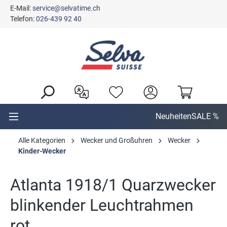
E-Mail:
service@selvatime.ch
alt springen
Telefon:
026-439 92 40
Neuheiten
SALE %
Alle Kategorien
Wecker und Großuhren
Wecker
Kinder-Wecker
Atlanta 1918/1 Quarzwecker
blinkender Leuchtrahmen
rot