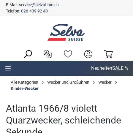
E-Mail:
service@selvatime.ch
alt springen
Telefon:
026-439 92 40
Neuheiten
SALE %
Alle Kategorien
Wecker und Großuhren
Wecker
Kinder-Wecker
Atlanta 1966/8 violett
Quarzwecker, schleichende
Sekunde