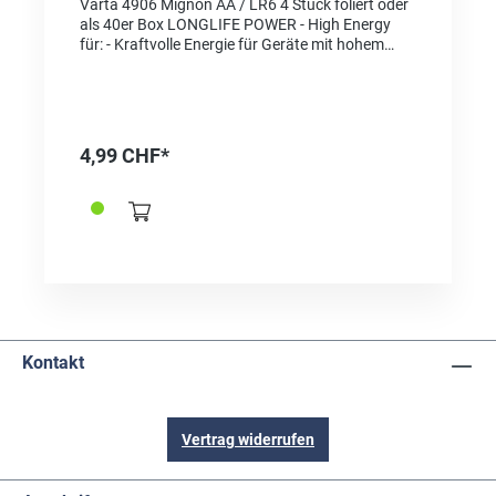
Varta 4906 Mignon AA / LR6 4 Stück foliert oder
als 40er Box LONGLIFE POWER - High Energy
für: - Kraftvolle Energie für Geräte mit hohem
Energieverbrauch, z. B. elektronisches Spielzeug,
Funkmäuse, Taschenlampen etc. "Made in
Germany" als Qualitätsmerkmal und
Herkunftsnachweis Für die gleiche Sorte in
Blisterverpackung wählen Sie die Referenz
4,99 CHF*
2625001
Kontakt
Vertrag widerrufen