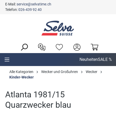
E-Mail:
service@selvatime.ch
alt springen
Telefon:
026-439 92 40
Neuheiten
SALE %
Alle Kategorien
Wecker und Großuhren
Wecker
Kinder-Wecker
Atlanta 1981/15
Quarzwecker blau