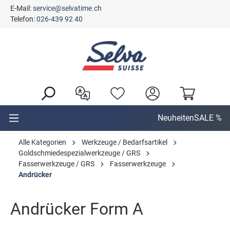
E-Mail:
service@selvatime.ch
alt springen
Telefon:
026-439 92 40
Neuheiten
SALE %
Alle Kategorien
Werkzeuge / Bedarfsartikel
Goldschmiedespezialwerkzeuge / GRS
Fasserwerkzeuge / GRS
Fasserwerkzeuge
Andrücker
Andrücker Form A