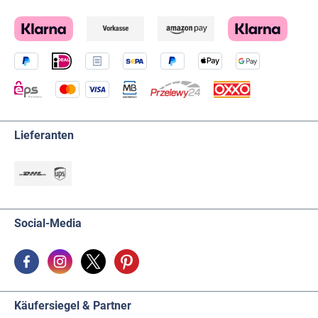
gewünscht wird. Für Zinnlegierungen unter 50%
Sn wäre alternativ Tiffany-Patina schwarz
(unsere Referenz 361846) verwendbar, die diese
Legierung dann sehr stark und intensiv schwarz
färbt. Wir sind froh, dass wir Ihnen noch
Zinnpatinen anbieten können, da es heute kaum
noch Firmen gibt, die diese herstellen. Mit
unseren Patinen lassen sich auch Zinnbleche und
Verblendungen gleichmäßig dunkeln.
Lieferanten
Social-Media
Käufersiegel & Partner