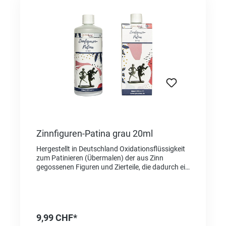
Zinnfiguren-Patina grau 20ml
Hergestellt in Deutschland Oxidationsflüssigkeit
zum Patinieren (Übermalen) der aus Zinn
gegossenen Figuren und Zierteile, die dadurch ein
fantastisches silber-grau-antikes Aussehen
erhalten. Farbton: silber-grau-antik Achtung:
Diese Patina wurde speziell für die
Zinnfigurengießerei entwickelt, da hier Zinn mit
99% Zinngehalt verwendet wird. Zum Vergleich:
9,99 CHF*
verlötet man z.B. die Nähte von Tiffany-Lampen,