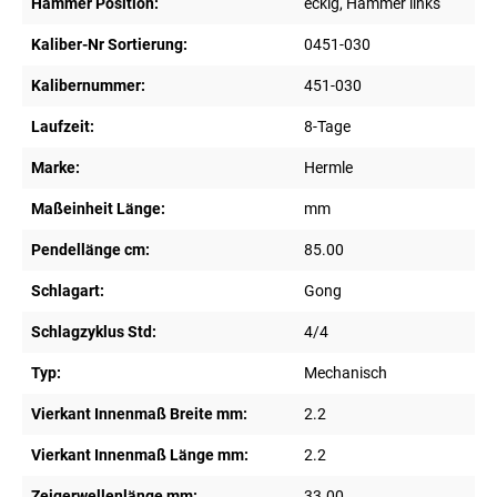
Hammer Position:
eckig, Hammer links
Kaliber-Nr Sortierung:
0451-030
Kalibernummer:
451-030
Laufzeit:
8-Tage
Marke:
Hermle
Maßeinheit Länge:
mm
Pendellänge cm:
85.00
Schlagart:
Gong
Schlagzyklus Std:
4/4
Typ:
Mechanisch
Vierkant Innenmaß Breite mm:
2.2
Vierkant Innenmaß Länge mm:
2.2
Zeigerwellenlänge mm:
33.00