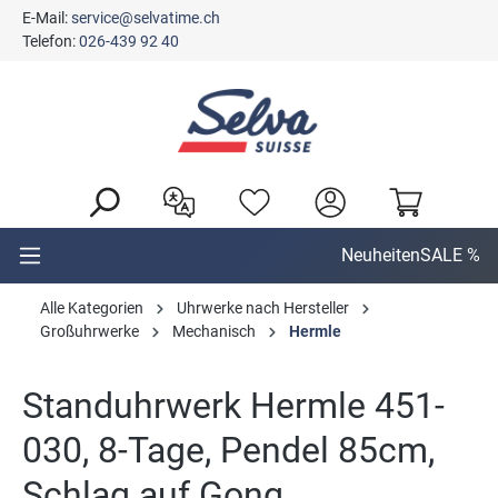
E-Mail:
service@selvatime.ch
alt springen
Telefon:
026-439 92 40
Neuheiten
SALE %
Alle Kategorien
Uhrwerke nach Hersteller
Großuhrwerke
Mechanisch
Hermle
Standuhrwerk Hermle 451-
030, 8-Tage, Pendel 85cm,
Schlag auf Gong