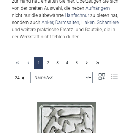
zur Hand hat, erhalten Sie hier. Überzeugen Sie sich
von der breiten Auswahl, die neben
Aufhängern
nicht nur die altbewährte
Hanfschnur
zu bieten hat,
sondern auch
Anker
,
Darmsaiten
,
Haken
,
Scharniere
und weitere praktische Ersatz- und Bauteile, die in
der Werkstatt nicht fehlen dürfen.
1
2
3
4
5