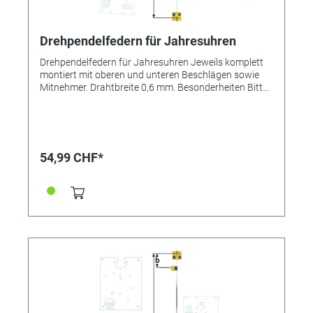
Drehpendelfedern für Jahresuhren
Drehpendelfedern für Jahresuhren Jeweils komplett
montiert mit oberen und unteren Beschlägen sowie
Mitnehmer. Drahtbreite 0,6 mm. Besonderheiten Bitte
unbedingt beachten: Drehpendelfedern für
Jahresuhren Drehpendelfedern dürfen auf keinen Fall
geknickt, verbogen oder in sich verdreht sein. Nur mit
absolut einwandfreien Federn kann ein gutes
Gangergebnis erreicht werden. *=Mitnehmer kurz /
54,99 CHF*
**=Mitnehmer lang! Pendelfeder Nr.: 28c Material:
Nivarox Abstand: 10,0 mm