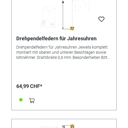
Drehpendelfedern für Jahresuhren
Drehpendelfedern für Jahresuhren Jeweils komplett
montiert mit oberen und unteren Beschlägen sowie
Mitnehmer. Drahtbreite 0,6 mm. Besonderheiten Bitte
unbedingt beachten: Drehpendelfedern für
Jahresuhren Drehpendelfedern dürfen auf keinen Fall
geknickt, verbogen oder in sich verdreht sein. Nur mit
absolut einwandfreien Federn kann ein gutes
Gangergebnis erreicht werden. *=Mitnehmer kurz /
64,99 CHF*
**=Mitnehmer lang! Pendelfeder Nr.: 12c Material:
Nivarox Abstand: 7,0 mm