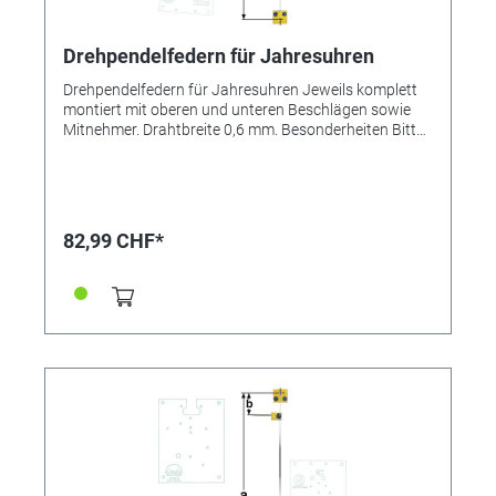
Drehpendelfedern für Jahresuhren
Drehpendelfedern für Jahresuhren Jeweils komplett
montiert mit oberen und unteren Beschlägen sowie
Mitnehmer. Drahtbreite 0,6 mm. Besonderheiten Bitte
unbedingt beachten: Drehpendelfedern für
Jahresuhren Drehpendelfedern dürfen auf keinen Fall
geknickt, verbogen oder in sich verdreht sein. Nur mit
absolut einwandfreien Federn kann ein gutes
Gangergebnis erreicht werden. *=Mitnehmer kurz /
82,99 CHF*
**=Mitnehmer lang! Pendelfeder Nr.: 21 - 269 Material:
Bronze Abstand: 24,5 mm