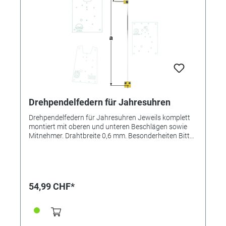
Drehpendelfedern für Jahresuhren
Drehpendelfedern für Jahresuhren Jeweils komplett
montiert mit oberen und unteren Beschlägen sowie
Mitnehmer. Drahtbreite 0,6 mm. Besonderheiten Bitte
unbedingt beachten: Drehpendelfedern für
Jahresuhren Drehpendelfedern dürfen auf keinen Fall
geknickt, verbogen oder in sich verdreht sein. Nur mit
absolut einwandfreien Federn kann ein gutes
Gangergebnis erreicht werden. *=Mitnehmer kurz /
54,99 CHF*
**=Mitnehmer lang! Pendelfeder Nr.: 21 -277 Material:
Bronze Abstand: 20,6 mm