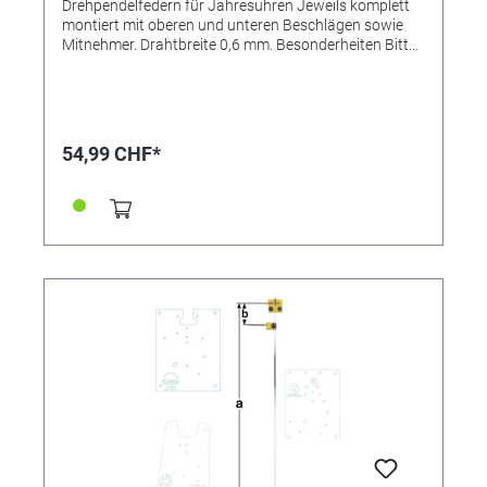
Drehpendelfedern für Jahresuhren Jeweils komplett
montiert mit oberen und unteren Beschlägen sowie
Mitnehmer. Drahtbreite 0,6 mm. Besonderheiten Bitte
unbedingt beachten: Drehpendelfedern für
Jahresuhren Drehpendelfedern dürfen auf keinen Fall
geknickt, verbogen oder in sich verdreht sein. Nur mit
absolut einwandfreien Federn kann ein gutes
Gangergebnis erreicht werden. *=Mitnehmer kurz /
54,99 CHF*
**=Mitnehmer lang! Pendelfeder Nr.: 21 - 250 Material:
Bronze Abstand: 20,4 mm