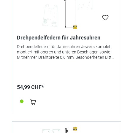
Drehpendelfedern für Jahresuhren
Drehpendelfedern für Jahresuhren Jeweils komplett
montiert mit oberen und unteren Beschlägen sowie
Mitnehmer. Drahtbreite 0,6 mm. Besonderheiten Bitte
unbedingt beachten: Drehpendelfedern für
Jahresuhren Drehpendelfedern dürfen auf keinen Fall
geknickt, verbogen oder in sich verdreht sein. Nur mit
absolut einwandfreien Federn kann ein gutes
Gangergebnis erreicht werden. *=Mitnehmer kurz /
54,99 CHF*
**=Mitnehmer lang! Pendelfeder Nr.: 21 - 270 Material:
Bronze Abstand: 18,7 mm