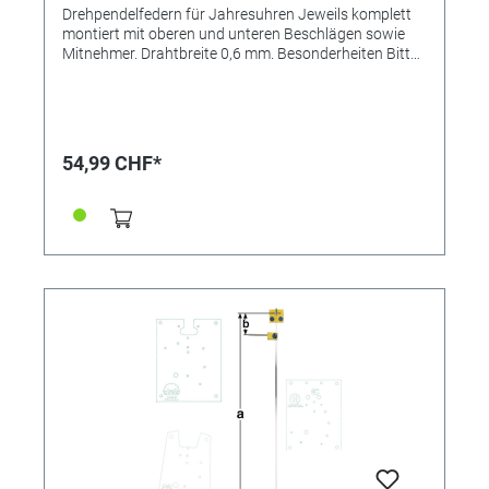
Drehpendelfedern für Jahresuhren Jeweils komplett
montiert mit oberen und unteren Beschlägen sowie
Mitnehmer. Drahtbreite 0,6 mm. Besonderheiten Bitte
unbedingt beachten: Drehpendelfedern für
Jahresuhren Drehpendelfedern dürfen auf keinen Fall
geknickt, verbogen oder in sich verdreht sein. Nur mit
absolut einwandfreien Federn kann ein gutes
Gangergebnis erreicht werden. *=Mitnehmer kurz /
54,99 CHF*
**=Mitnehmer lang! Pendelfeder Nr.: 28a Material:
Nivarox Abstand: 9,0 mm