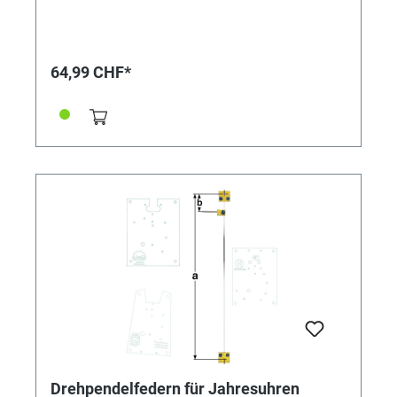
Jahresuhren Drehpendelfedern dürfen auf keinen Fall
geknickt, verbogen oder in sich verdreht sein. Nur mit
absolut einwandfreien Federn kann ein gutes
Gangergebnis erreicht werden. *=Mitnehmer kurz /
64,99 CHF*
**=Mitnehmer lang! Pendelfeder Nr.: 55 Material:
Nivarox Abstand: 27,0 mm
Drehpendelfedern für Jahresuhren