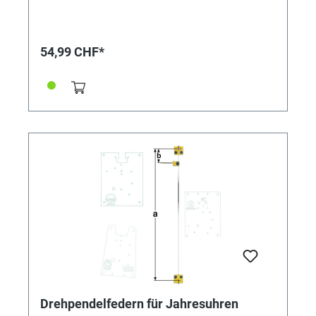
Jahresuhren Drehpendelfedern dürfen auf keinen Fall
geknickt, verbogen oder in sich verdreht sein. Nur mit
absolut einwandfreien Federn kann ein gutes
Gangergebnis erreicht werden. *=Mitnehmer kurz /
54,99 CHF*
**=Mitnehmer lang! Pendelfeder Nr.: 21 - 283 Material:
Bronze Abstand: 26,4 mm
Drehpendelfedern für Jahresuhren