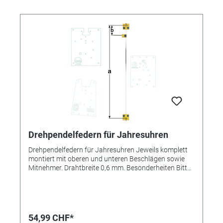
Drehpendelfedern für Jahresuhren
Drehpendelfedern für Jahresuhren Jeweils komplett
montiert mit oberen und unteren Beschlägen sowie
Mitnehmer. Drahtbreite 0,6 mm. Besonderheiten Bitte
unbedingt beachten: Drehpendelfedern für
Jahresuhren Drehpendelfedern dürfen auf keinen Fall
geknickt, verbogen oder in sich verdreht sein. Nur mit
absolut einwandfreien Federn kann ein gutes
Gangergebnis erreicht werden. *=Mitnehmer kurz /
54,99 CHF*
**=Mitnehmer lang! Pendelfeder Nr.: 67 Material: