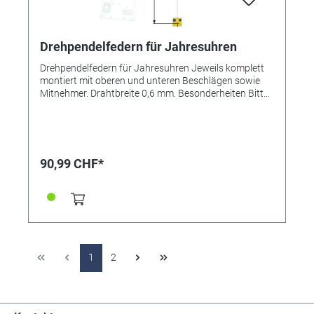
Drehpendelfedern für Jahresuhren
Drehpendelfedern für Jahresuhren Jeweils komplett
montiert mit oberen und unteren Beschlägen sowie
Mitnehmer. Drahtbreite 0,6 mm. Besonderheiten Bitte
unbedingt beachten: Drehpendelfedern für
Jahresuhren Drehpendelfedern dürfen auf keinen Fall
geknickt, verbogen oder in sich verdreht sein. Nur mit
absolut einwandfreien Federn kann ein gutes
Gangergebnis erreicht werden. *=Mitnehmer kurz /
90,99 CHF*
**=Mitnehmer lang! Pendelfeder Nr.: 13b Material:
Nivarox Abstand: 10,0 mm
1
2