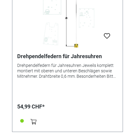
Drehpendelfedern für Jahresuhren
Drehpendelfedern für Jahresuhren Jeweils komplett
montiert mit oberen und unteren Beschlägen sowie
Mitnehmer. Drahtbreite 0,6 mm. Besonderheiten Bitte
unbedingt beachten: Drehpendelfedern dürfen auf
keinen Fall geknickt, verbogen oder in sich verdreht
sein. Nur mit absolut einwandfreien Federn kann ein
gutes Gangergebnis erreicht werden. *=Mitnehmer
kurz / **=Mitnehmer lang! Pendelfeder Nr.: 39
54,99 CHF*
Material: Nivarox Abstand: 7,0 mm