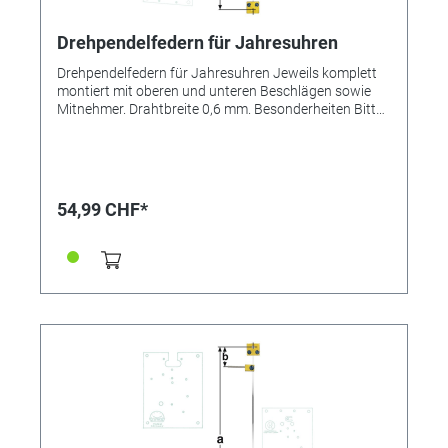
Drehpendelfedern für Jahresuhren
Drehpendelfedern für Jahresuhren Jeweils komplett
montiert mit oberen und unteren Beschlägen sowie
Mitnehmer. Drahtbreite 0,6 mm. Besonderheiten Bitte
unbedingt beachten: Drehpendelfedern dürfen auf
keinen Fall geknickt, verbogen oder in sich verdreht
sein. Nur mit absolut einwandfreien Federn kann ein
gutes Gangergebnis erreicht werden. *=Mitnehmer
kurz / **=Mitnehmer lang! Pendelfeder Nr.: 32
54,99 CHF*
Material: Nivarox Abstand: 11,0 mm