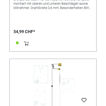
montiert mit oberen und unteren Beschlägen sowie
Mitnehmer. Drahtbreite 0,6 mm. Besonderheiten Bitte
unbedingt beachten: Drehpendelfedern dürfen auf
keinen Fall geknickt, verbogen oder in sich verdreht
sein. Nur mit absolut einwandfreien Federn kann ein
gutes Gangergebnis erreicht werden. *=Mitnehmer
kurz / **=Mitnehmer lang! Pendelfeder Nr.: 44
54,99 CHF*
Material: Nivarox Abstand: 7,0 mm