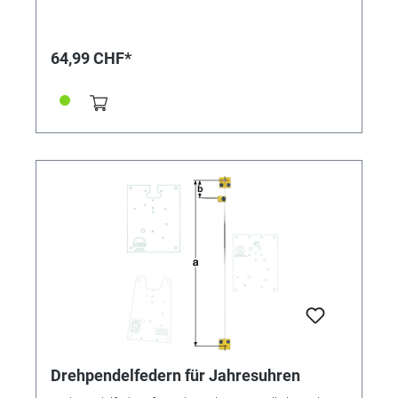
Jahresuhren Drehpendelfedern dürfen auf keinen Fall
geknickt, verbogen oder in sich verdreht sein. Nur mit
absolut einwandfreien Federn kann ein gutes
Gangergebnis erreicht werden. *=Mitnehmer kurz /
64,99 CHF*
**=Mitnehmer lang! Pendelfeder Nr.: 21 - 237 Material:
Bronze Abstand: 7,5 mm
Drehpendelfedern für Jahresuhren