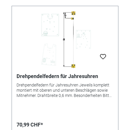
Drehpendelfedern für Jahresuhren
Drehpendelfedern für Jahresuhren Jeweils komplett
montiert mit oberen und unteren Beschlägen sowie
Mitnehmer. Drahtbreite 0,6 mm. Besonderheiten Bitte
unbedingt beachten: Drehpendelfedern dürfen auf
keinen Fall geknickt, verbogen oder in sich verdreht
sein. Nur mit absolut einwandfreien Federn kann ein
gutes Gangergebnis erreicht werden. *=Mitnehmer
kurz / **=Mitnehmer lang! Pendelfeder Nr.: 42
70,99 CHF*
Material: Nivarox Abstand: 10,0 mm