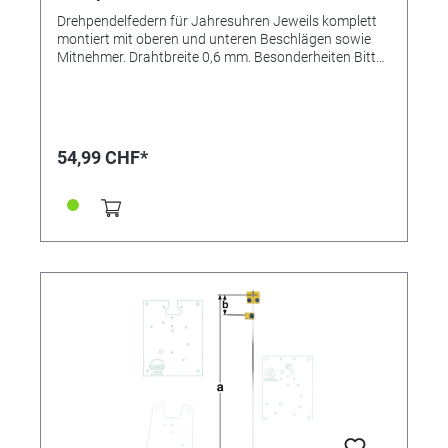
Drehpendelfedern für Jahresuhren Jeweils komplett
montiert mit oberen und unteren Beschlägen sowie
Mitnehmer. Drahtbreite 0,6 mm. Besonderheiten Bitte
unbedingt beachten: Drehpendelfedern für
Jahresuhren Drehpendelfedern dürfen auf keinen Fall
geknickt, verbogen oder in sich verdreht sein. Nur mit
absolut einwandfreien Federn kann ein gutes
Gangergebnis erreicht werden. *=Mitnehmer kurz /
54,99 CHF*
**=Mitnehmer lang! Pendelfeder Nr.: 59 Material:
Nivarox Abstand: 22,0 mm