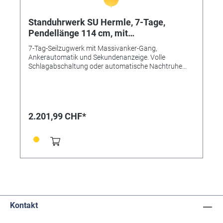
Standuhrwerk SU Hermle, 7-Tage,
Pendellänge 114 cm, mit
Umschaltschlagwerk
7-Tag-Seilzugwerk mit Massivanker-Gang,
Ankerautomatik und Sekundenanzeige. Volle
Schlagabschaltung oder automatische Nachtruhe
von 22 bis 7 Uhr wählbar. Komplette Garnitur mit
Lyrapendel und Gewichtshülsen aus poliertem
Messing, Gewichtsfüllungen, Bronzeseilen mit
Seilrollen, Gong (ca. 68 cm lang), Zifferblatt, Zeigern,
Kurbelschlüssel und Einbauanleitung. Das
2.201,99 CHF*
messingfarbene Bogenzifferblatt hat
Mondphasenanzeige, einen silberfarbenen Ziffernring
mit römischen Ziffern sowie Mittelteil und aufgelegte
Filigranzierecken mit geätztem Dekor. Nachtblaue
Mondscheibe mit aufgedrucktem, goldfarbenem
Dekor. Pendellänge 114 cm (Zeigerwerk -
Pendelspitze) Pendelscheibe Ø 220 mm
Pendelausschlag Ca. 32 cm Zifferblatt 280 x 395 mm
Gewichte Ø 60 mm, 2 x 3,5 kg, 1 x 4,5 kg Fallhöhe der
Gewichte 11,9 cm/24 Std.
Kontakt