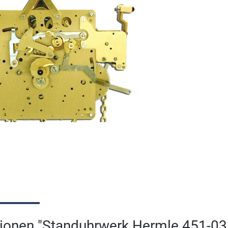
ionen "Standuhrwerk Hermle 451-033