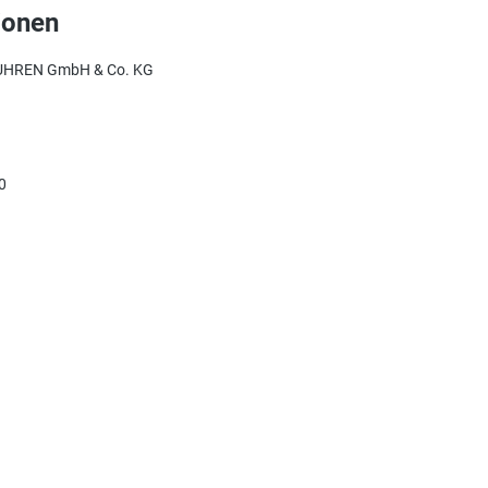
ionen
UHREN GmbH & Co. KG
0