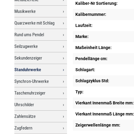
Kaliber-Nr Sortierung:
Musikwerke
Kalibernummer:
Quarzwerke mit Schlag
Laufzeit:
Rund ums Pendel
Marke:
Seilzugwerke
Maßeinheit Länge:
Sekundenzeiger
Pendellänge cm:
Standuhrwerke
Schlagart:
Schlagzyklus Std:
Synchron-Uhrwerke
Typ:
Taschenuhrzeiger
Vierkant Innenmaß Breite mm:
Uhrschilder
Vierkant Innenmaß Länge mm:
Zahlensätze
Zeigerwellenlänge mm:
Zugfedern