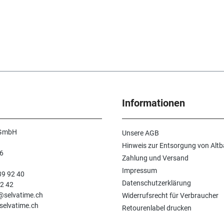
Informationen
 GmbH
Unsere AGB
Hinweis zur Entsorgung von Altb
6
Zahlung und Versand
n
Impressum
39 92 40
Datenschutzerklärung
92 42
e@selvatime.ch
Widerrufsrecht für Verbraucher
selvatime.ch
Retourenlabel drucken