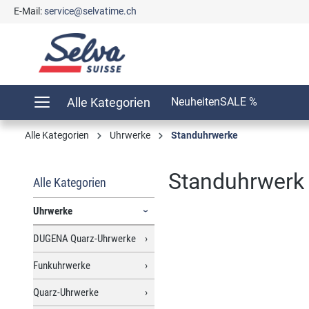
E-Mail:
service@selvatime.ch
springen
Zur Hauptnavigation springen
Alle Kategorien
Neuheiten
SALE %
Alle Kategorien
Uhrwerke
Standuhrwerke
Standuhrwerk 
Alle Kategorien
Uhrwerke
DUGENA Quarz-Uhrwerke
Bildergalerie überspringen
Funkuhrwerke
Quarz-Uhrwerke