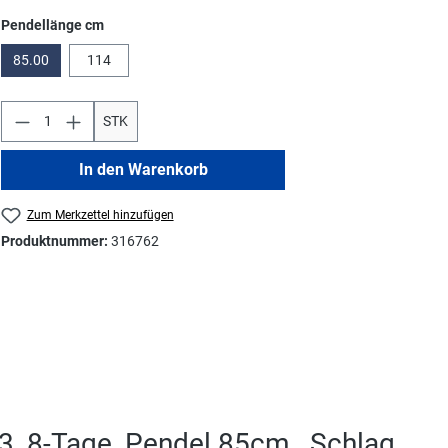
auswählen
Pendellänge cm
85.00
114
STK
In den Warenkorb
Zum Merkzettel hinzufügen
Produktnummer:
316762
, 8-Tage, Pendel 85cm , Schlag