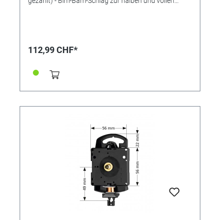
gezählt) - Bim-Bam-Schlag zur halben und vollen
Stunde (Stunden werden gezählt) - Nachtabsenkung
mit reduzierter Lautstärke möglich - Lautstärke
regelbar: 100% / 50% / 0% Einbau-Ø: 120mm
Passende Zeiger bitte separat bestellen. Ausstattung:
Ø 66-mm-Lautsprecher mit aufsteckbarer Halterung,
112,99 CHF*
integrierter Aufhänger, komplettes Einbauzubehör
HERMLE QUARZ MELODIE PW EUROSCHAFT 20,1 MM
MIT PENDELVORRICHTUNG