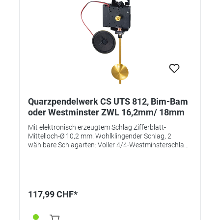
Quarzpendelwerk CS UTS 812, Bim-Bam
oder Westminster ZWL 16,2mm/ 18mm
Mit elektronisch erzeugtem Schlag Zifferblatt-
Mittelloch-Ø 10,2 mm. Wohlklingender Schlag, 2
wählbare Schlagarten: Voller 4/4-Westminsterschlag
(Stunden werden gezählt). Bim-Bam-Schlag zur
halben und vollen Stunde (Stunden werden gezählt).
Einbau-Ø 120 mm Passende Zeiger bis max. 120 mm
Sekundenzeiger bis 80 mm Ausstattung Ø 66-mm-
Lautsprecher mit aufsteckbarer Halterung, integrierter
117,99 CHF*
Aufhänger, komplettes Einbauzubehör. Achtung Jetzt
mit seitlich aufsteckbarer Lautsprecherhalterung!
Ausstattung: Integrierter Aufhänger, komplettes