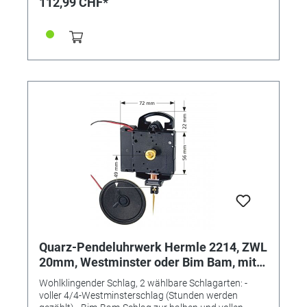
112,99 CHF*
integrierter Aufhänger, komplettes Einbauzubehör
HERMLE QUARZ MELODIE PW EUROSCHAFT 16,2 MM
MIT PENDELVORRICHTUNG Lieferung INKLUSIVE
Distanzscheibe, Zentralschraube, Zeigermutter,
Aufhänger, Bedienungsanleitung
Quarz-Pendeluhrwerk Hermle 2214, ZWL
20mm, Westminster oder Bim Bam, mit
Pendelvorrichtung
Wohlklingender Schlag, 2 wählbare Schlagarten: -
voller 4/4-Westminsterschlag (Stunden werden