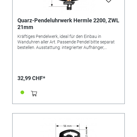
Quarz-Pendeluhrwerk Hermle 2200, ZWL
21mm
Kräftiges Pendelwerk, ideal für den Einbau in
Wanduhren aller Art. Passende Pendel bitte separat
bestellen. Ausstattung: integrierter Aufhänger,
komplettes Einbauzubehör Passende Zeiger bis max.
120mm lang, Sekundenzeiger bis 80mm lang Einbau-
Ø: 100mm Lieferung INKLUSIVE Distanzscheiben,
Zentralschraube, Zeigermutter, Bedienungsanleitung
32,99 CHF*