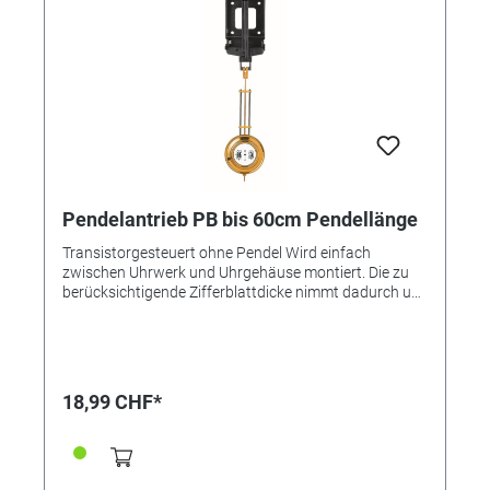
Pendelantrieb PB bis 60cm Pendellänge
Transistorgesteuert ohne Pendel Wird einfach
zwischen Uhrwerk und Uhrgehäuse montiert. Die zu
berücksichtigende Zifferblattdicke nimmt dadurch um
ca. 2 mm zu. Geeignet zur Verwendung mit Uhrwerken
FK, GK, WB, WD, WL, WK, WX und WZ. Aussparung für
Uhrwerk: 56 x 56 mm Batterie: 1,5-V-Mignonzelle
Laufdauer/Batterie: Ca. 1 Jahr Pendellängen: bis
60cm. Passende Pendel bitte separat bestellen! Tiefe:
18,99 CHF*
31 mm Die genauen Einbaumaße entnehmen Sie bitte
dem beigefügten PDF-Dokument.