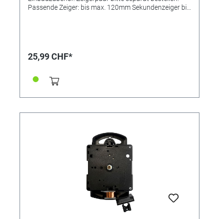
Passende Zeiger: bis max. 120mm Sekundenzeiger bis
80mm Einbau-Ø: 100mm Zifferblattdicke ca. bis ca
9,0mm Zeigerwellenänge mit Sekunde ca. 18,5mm
Zeigerwellenlänge ohne Sekunde ca. 16,2mm
Nachfolger des Junghans-Werkes 4123-104717
Kräftiges Pendeluhrwerk, ideal für den Einbau in
25,99 CHF*
Wanduhren aller Art