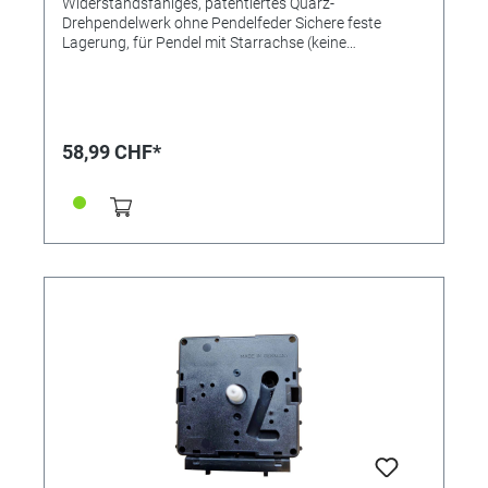
Widerstandsfähiges, patentiertes Quarz-
Drehpendelwerk ohne Pendelfeder Sichere feste
Lagerung, für Pendel mit Starrachse (keine
Pendelfeder) • Keine anfällige Spiral- oder Pendelfeder
• Sichere feste Lagerung, kein Gebrauch von
Justierscheiben • Extrem ruhiger, langsamer Lauf •
Benötigt keine genaue Ausrichtung der Uhr ins
„Wasser“ (die frühere exakt waagerechte Unterlage/
58,99 CHF*
Ausrichtung, worauf man früher bei mechanischen
Jahresuhren achten musste, entfällt - die innovativen,
quarzgesteuerten Jahresuhren laufen auch noch auf
einem leicht "schiefen" Untergrund, welcher eben nicht
exakt "im Wasser" ist) • Robust - ein Überdrehen ist
nicht möglich • Laufzeit bis zu zwei Jahre mit einer
Alkali-Mignon Zelle, Typ „AA“ Drehpendelwerk mit
Euroschaft für Zeigerbefestigung mit Zeigermutter. (In
der Regel im Einsatz für höherwertige Uhren mit
Metallzeiger) Geeignet für Haller-Uhren (Das
Drehpendelwerk W97 ohne Pendelfeder kann nur
Uhren mit bereits verbautem W97 oder W085 als
direkter Ersatz verwendet werden) (Je nach
Ausführung des Gehäuses müssen eventuell am
Gehäuse bzw. der Aufnahme für das Werk
Anpassungen vorgenommen werden, wenn das Werk
W97 als Ersatz für ein W85 Werk genommen werden