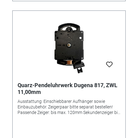
Quarz-Pendeluhrwerk Dugena 817, ZWL
11,00mm
Ausstattung: Einschiebbarer Aufhänger sowie
Einbauzubehör. Zeigerpaar bitte separat bestellen!
Passende Zeiger: bis max. 120mm Sekundenzeiger bis
80mm Einbau-Ø: 100mm Zifferblattdicke ca. bis ca
4,0mm Zeigerwellenänge mit Sekunde ca. 13,5mm
Zeigerwellenlänge ohne Sekunde ca. 11mm
Nachfolger des Junghans-Werkes 4123-104716