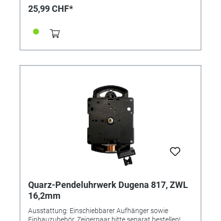
Kräftiges Pendeluhrwerk, ideal für den Einbau in
25,99 CHF*
Wanduhren aller Art
Quarz-Pendeluhrwerk Dugena 817, ZWL
16,2mm
Ausstattung: Einschiebbarer Aufhänger sowie
Einbauzubehör. Zeigerpaar bitte separat bestellen!