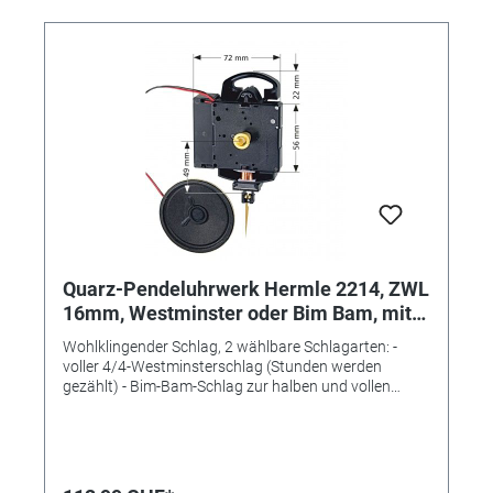
Quarz-Pendeluhrwerk Hermle 2214, ZWL
16mm, Westminster oder Bim Bam, mit
Pendelvorrichtung
Wohlklingender Schlag, 2 wählbare Schlagarten: -
voller 4/4-Westminsterschlag (Stunden werden
gezählt) - Bim-Bam-Schlag zur halben und vollen
Stunde (Stunden werden gezählt) - Nachtabsenkung
mit reduzierter Lautstärke möglich - Lautstärke
regelbar: 100% / 50% / 0% Einbau-Ø: 120mm
Passende Zeiger bitte separat bestellen. Ausstattung:
Ø 66-mm-Lautsprecher mit aufsteckbarer Halterung,