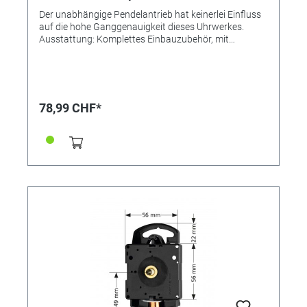
Gewichtsattrappen
Der unabhängige Pendelantrieb hat keinerlei Einfluss
auf die hohe Ganggenauigkeit dieses Uhrwerkes.
Ausstattung: Komplettes Einbauzubehör, mit
Frontplatte. Ohne Pendel und Gewichtsattrappen.
Einbau-Ø: 155 mm, Mittelloch Ø: 10,2 mm, Batterie: 1 x
1,5-V-Mignonzelle, passende Zeiger: bis max. 120 mm
lang. Passende Pendel bitte separat bestellen.
78,99 CHF*