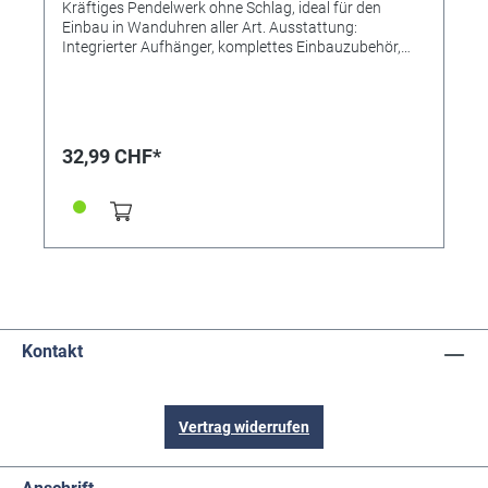
Kräftiges Pendelwerk ohne Schlag, ideal für den
Einbau in Wanduhren aller Art. Ausstattung:
Integrierter Aufhänger, komplettes Einbauzubehör,
Ohne Pendel und Zeiger. Lieferung INKLUSIVE
Sekundenzeiger, Distanzscheiben, Zentralschraube,
Zeigermuttern, Sekundenzeiger, Bedienungsanleitung.
32,99 CHF*
Kontakt
Vertrag widerrufen