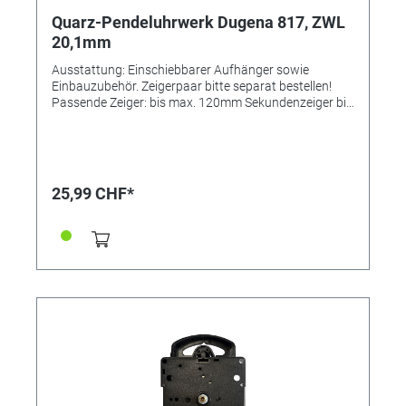
Quarz-Pendeluhrwerk Dugena 817, ZWL
20,1mm
Ausstattung: Einschiebbarer Aufhänger sowie
Einbauzubehör. Zeigerpaar bitte separat bestellen!
Passende Zeiger: bis max. 120mm Sekundenzeiger bis
80mm Einbau-Ø: 100mm Zifferblattdicke ca. bis ca
13,0mm Zeigerwellenänge mit Sekunde ca. 22,5mm
Zeigerwellenlänge ohne Sekunde ca. 20,1mm
Nachfolger des Junghans-Werkes 4123-104718
Kräftiges Pendeluhrwerk, ideal für den Einbau in
25,99 CHF*
Wanduhren aller Art