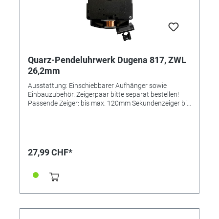
Quarz-Pendeluhrwerk Dugena 817, ZWL
26,2mm
Ausstattung: Einschiebbarer Aufhänger sowie
Einbauzubehör. Zeigerpaar bitte separat bestellen!
Passende Zeiger: bis max. 120mm Sekundenzeiger bis
80mm Einbau-Ø: 100mm Zifferblattdicke ca. bis ca
19,0mm Zeigerwellenänge mit Sekunde ca. 28,5mm
Zeigerwellenlänge ohne Sekunde ca. 26,2mm
Nachfolger des Junghans-Werkes 355423 Kräftiges
Pendeluhrwerk, ideal für den Einbau in Wanduhren
27,99 CHF*
aller Art