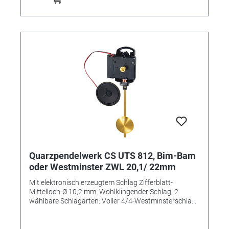
Einbauzubehör, Ohne Pendel und Zeiger. Zeigerpaar
bitte separat bestellen! Lieferung INKLUSIVE
Sekundenzeiger, Distanzscheiben, Zentralschraube,
Zeigermutter, Bedienungsanleitung
Quarzpendelwerk CS UTS 812, Bim-Bam
oder Westminster ZWL 20,1/ 22mm
Mit elektronisch erzeugtem Schlag Zifferblatt-
Mittelloch-Ø 10,2 mm. Wohlklingender Schlag, 2
wählbare Schlagarten: Voller 4/4-Westminsterschlag
(Stunden werden gezählt). Bim-Bam-Schlag zur
halben und vollen Stunde (Stunden werden gezählt).
Einbau-Ø 120 mm Passende Zeiger bis max. 120 mm