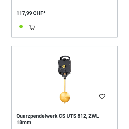
Sekundenzeiger bis 80 mm Benötigt werden Euronom-
Zeiger Ausstattung Ø 66-mm-Lautsprecher mit
117,99 CHF*
aufsteckbarer Halterung, integrierter Aufhänger,
komplettes Einbauzubehör. Achtung Jetzt mit seitlich
aufsteckbarer Lautsprecherhalterung! Ohne Pendel
und Zeiger. Zeigerpaar bitte separat bestellen!
Lieferung INKLUSIVE Sekundenzeiger,
Distanzscheiben, Zentralschraube, Zeigermutter,
Bedienungsanleitung
Quarzpendelwerk CS UTS 812, ZWL
18mm