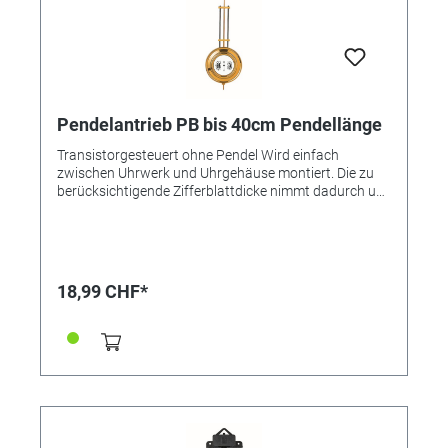
Pendelantrieb PB bis 40cm Pendellänge
Transistorgesteuert ohne Pendel Wird einfach
zwischen Uhrwerk und Uhrgehäuse montiert. Die zu
berücksichtigende Zifferblattdicke nimmt dadurch um
ca. 2 mm zu. Geeignet zur Verwendung mit Uhrwerken
FK, GK, WB, WD, WL, WK, WX und WZ. Aussparung für
Uhrwerk: 56 x 56 mm Batterie: 1,5-V-Mignonzelle
Laufdauer/Batterie: Ca. 1 Jahr Pendellängen: bis
40cm. Passende Pendel bitte separat bestellen! Tiefe:
18,99 CHF*
31 mm Die genauen Einbaumaße entnehmen Sie bitte
dem beigefügten PDF-Dokument.