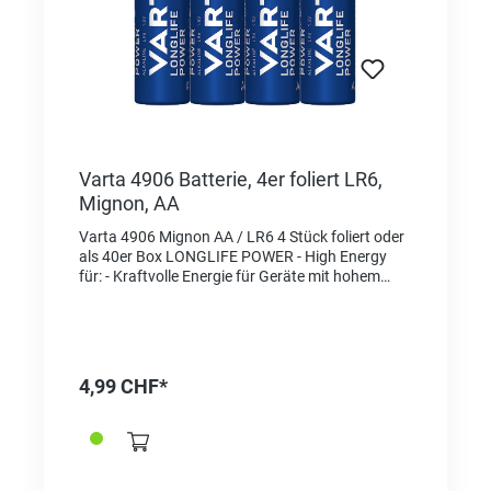
Varta 4906 Batterie, 4er foliert LR6,
Mignon, AA
Varta 4906 Mignon AA / LR6 4 Stück foliert oder
als 40er Box LONGLIFE POWER - High Energy
für: - Kraftvolle Energie für Geräte mit hohem
Energieverbrauch, z. B. elektronisches Spielzeug,
Funkmäuse, Taschenlampen etc. "Made in
Germany" als Qualitätsmerkmal und
Herkunftsnachweis Für die gleiche Sorte in
Blisterverpackung wählen Sie die Referenz
4,99 CHF*
2625001