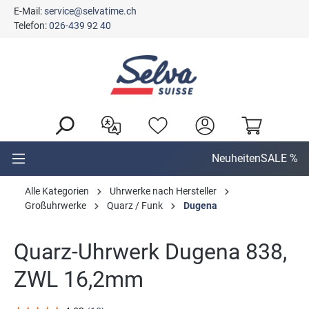
E-Mail:
service@selvatime.ch
alt springen
Telefon:
026-439 92 40
Neuheiten
SALE %
Alle Kategorien
Uhrwerke nach Hersteller
Großuhrwerke
Quarz / Funk
Dugena
Quarz-Uhrwerk Dugena 838,
ZWL 16,2mm