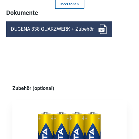
Dokumente
DUGENA 838 QUARZWERK + Zubehör
Produktgalerie überspringen
Zubehör (optional)