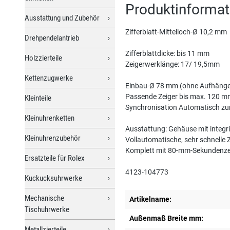
Produktinforma
Ausstattung und Zubehör
Zifferblatt-Mittelloch-Ø 10,2 mm
Drehpendelantrieb
Zifferblattdicke: bis 11 mm
Holzzierteile
Zeigerwerklänge: 17/ 19,5mm
Kettenzugwerke
Einbau-Ø 78 mm (ohne Aufhänge
Passende Zeiger bis max. 120 
Kleinteile
Synchronisation Automatisch zur
Kleinuhrenketten
Ausstattung: Gehäuse mit integr
Kleinuhrenzubehör
Vollautomatische, sehr schnelle 
Komplett mit 80-mm-Sekundenze
Ersatzteile für Rolex
4123-104773
Kuckucksuhrwerke
Mechanische
Artikelname:
Tischuhrwerke
Außenmaß Breite mm:
Metallzierteile