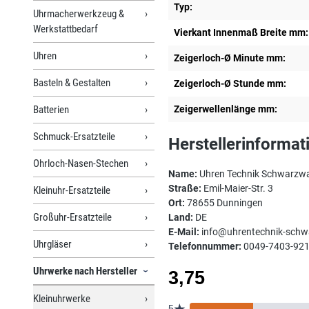
Typ:
Uhrmacherwerkzeug &
Werkstattbedarf
Vierkant Innenmaß Breite mm:
Uhren
Zeigerloch-Ø Minute mm:
Basteln & Gestalten
Zeigerloch-Ø Stunde mm:
Batterien
Zeigerwellenlänge mm:
Schmuck-Ersatzteile
Herstellerinformat
Ohrloch-Nasen-Stechen
Name:
Uhren Technik Schwarzw
Straße:
Emil-Maier-Str. 3
Kleinuhr-Ersatzteile
Ort:
78655 Dunningen
Großuhr-Ersatzteile
Land:
DE
E-Mail:
info@uhrentechnik-schw
Uhrgläser
Telefonnummer:
0049-7403-92
Uhrwerke nach Hersteller
Kleinuhrwerke