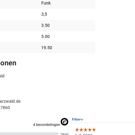
Funk
3,5
3.50
5.00
19.50
ionen
ald
arzwald.de
17860