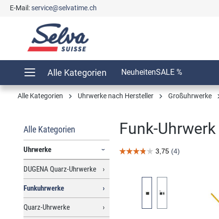
E-Mail:
service@selvatime.ch
springen
Zur Hauptnavigation springen
Alle Kategorien
Neuheiten
SALE %
Alle Kategorien
Uhrwerke nach Hersteller
Großuhrwerke
Funk-Uhrwerk
Alle Kategorien
Uhrwerke
DUGENA Quarz-Uhrwerke
Bildergalerie überspringen
Funkuhrwerke
Quarz-Uhrwerke