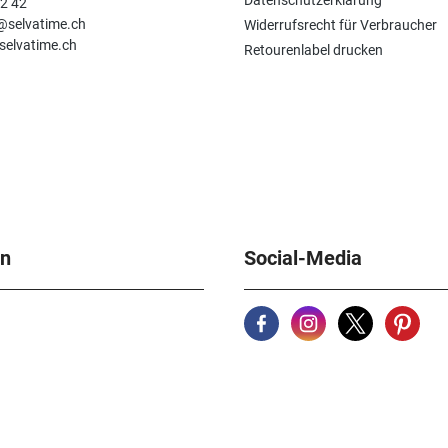
Datenschutzerklärung
92 42
e@selvatime.ch
Widerrufsrecht für Verbraucher
selvatime.ch
Retourenlabel drucken
en
Social-Media