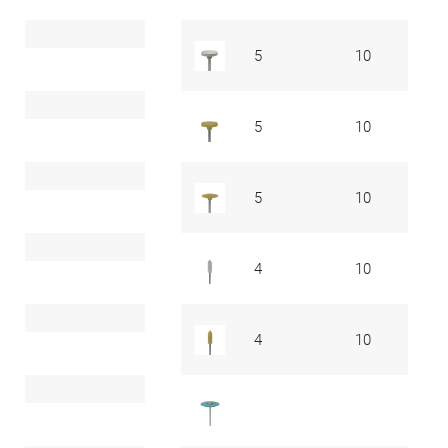
5
10
33
5
10
33
5
10
33
4
10
33
4
10
33
32