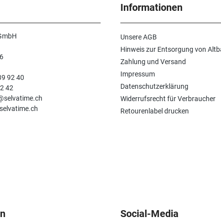
Informationen
 GmbH
Unsere AGB
Hinweis zur Entsorgung von Altb
6
Zahlung und Versand
n
Impressum
39 92 40
Datenschutzerklärung
92 42
e@selvatime.ch
Widerrufsrecht für Verbraucher
selvatime.ch
Retourenlabel drucken
en
Social-Media