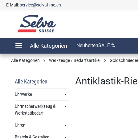
E-Mail:
service@selvatime.ch
springen
Zur Hauptnavigation springen
Alle Kategorien
Neuheiten
SALE %
Alle Kategorien
Werkzeuge / Bedarfsartikel
Goldschmiedes
Antiklastik-Rie
Alle Kategorien
Uhrwerke
Uhrmacherwerkzeug &
Bildergalerie überspringen
Werkstattbedarf
Uhren
Basteln & Gestalten