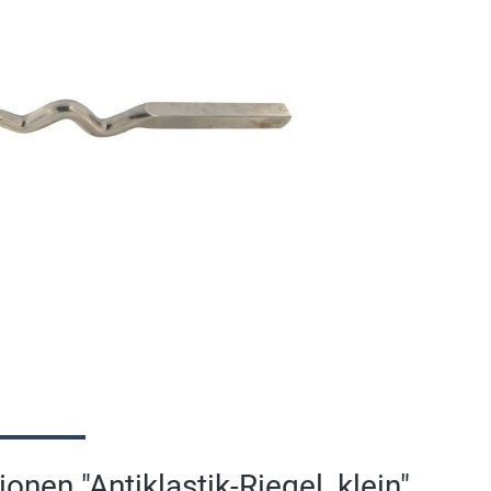
onen "Antiklastik-Riegel, klein"