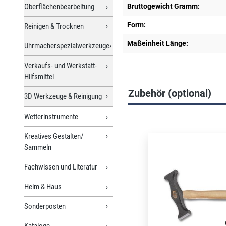
Oberflächenbearbeitung
Bruttogewicht Gramm:
Form:
Reinigen & Trocknen
Maßeinheit Länge:
Uhrmacherspezialwerkzeuge
Verkaufs- und Werkstatt-
Hilfsmittel
Zubehör (optional)
3D Werkzeuge & Reinigung
Wetterinstrumente
Produktgalerie überspri
Kreatives Gestalten/
Sammeln
Fachwissen und Literatur
Heim & Haus
Sonderposten
Kataloge