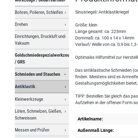
Bohren, Polieren, Schleifen
Sinusriegel/ Antiklastikriegel
Drehen
Größe: klein
Länge gesamt: ca. 225mm
Einrichtungen, Druckluft und
Dornmaß: ca. 100 x 14 x 14mm
Vakuum
Verlauf/ Welle von ca. 0,9 bis 1,3
Goldschmiedespezialwerkzeuge
Optimales Hilfsmittel zur Herstel
/ GRS
Das antiklastische Schmieden (od
Schmieden und Stauchen
finden. Meistens sind es Armreife
Gestaltungsmöglichkeiten bietet,
Antiklastik
TIPP: Bestellen Sie gleich das p
Kleinwerkzeuge
Aufziehen in der offenen Form so
Löten, Schmelzen, Gießen,
Schweissen
Artikelname:
Messen und Prüfen
Außenmaß Länge: