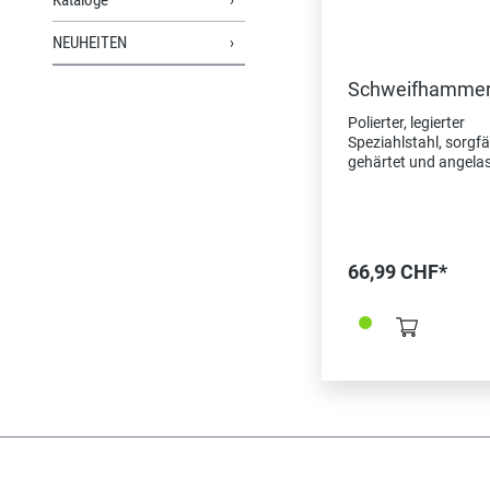
NEUHEITEN
Schweifhamme
Polierter, legierter
Speziahlstahl, sorgfä
gehärtet und angela
Mit verschieden star
verschieden gewölbt
Finnen, mit Eschensti
Kopf und Stiel mit Ri
befestigt Der
66,99 CHF*
Schweifhammer eigne
perfekt zum Hoch u
Tiefprägen, Verniete
Formen. Beide Bahn
sollten immer sauber
geschliffen sein, da j
Kerbe am Hammerko
die Metalloberfläche
geprägt wird. Dieser
Hammer wird u.a. au
Einsatz für antiklast