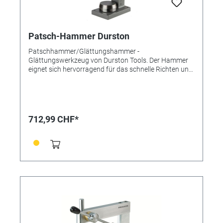
Patsch-Hammer Durston
Patschhammer/Glättungshammer -
Glättungswerkzeug von Durston Tools. Der Hammer
eignet sich hervorragend für das schnelle Richten und
Reparieren von Blechen oder so ziemlich allem, was
Sie perfekt plan machen möchten. Patschhamer zum
schnellen Richten und Reparieren von Blechen und
allem anderen, was Sie perfekt plan machen möchten.
Die Platten sind auf Rockwell 60 gehärtet und eignen
712,99 CHF*
sich daher zum Glätten von Nichteisen-
Weichmetalllegierungen wie Kupfer, Messing, Silber
und Gold. Der Planierhammer ist 540 mm hoch und
wiegt 21,6 kg. Maße: ca. 540 (H) x 220 (L) x 140mm
Durchmesser der oberen Platte ca. 80mm
Durchmesser der Bodenplatte ca. 100mm