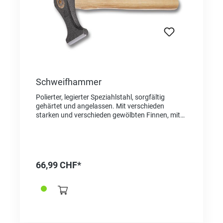
Schweifhammer
Polierter, legierter Speziahlstahl, sorgfältig
gehärtet und angelassen. Mit verschieden
starken und verschieden gewölbten Finnen, mit
Eschenstiel. Kopf und Stiel mit Ringkeil befestigt
Der Schweifhammer eignet sich perfekt zum
Hoch und Tiefprägen, Vernieten und Formen.
Beide Bahnen sollten immer sauber und
geschliffen sein, da jede Kerbe am Hammerkopf
66,99 CHF*
auf die Metalloberfläche geprägt wird. Dieser
Hammer wird u.a. auch im Einsatz für
antiklastisches Arbeiten empfohlen.