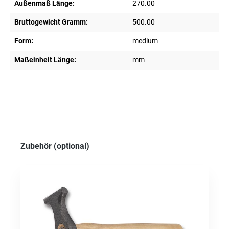
Außenmaß Länge:
270.00
Bruttogewicht Gramm:
500.00
Form:
medium
Maßeinheit Länge:
mm
Produktgalerie überspringen
Zubehör (optional)