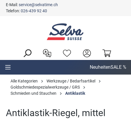
E-Mail:
service@selvatime.ch
alt springen
Telefon:
026-439 92 40
Neuheiten
SALE %
Alle Kategorien
Werkzeuge / Bedarfsartikel
Goldschmiedespezialwerkzeuge / GRS
Schmieden und Stauchen
Antiklastik
Antiklastik-Riegel, mittel