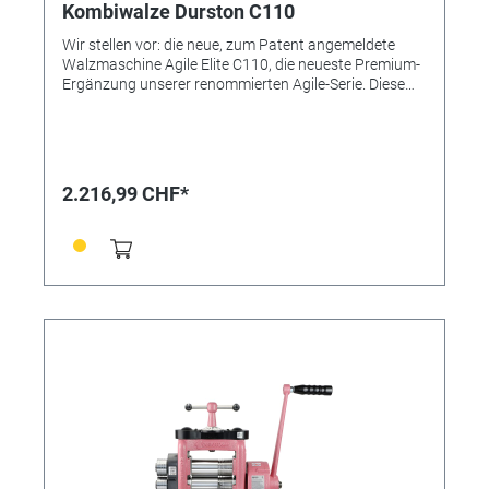
Kombiwalze Durston C110
Wir stellen vor: die neue, zum Patent angemeldete
Walzmaschine Agile Elite C110, die neueste Premium-
Ergänzung unserer renommierten Agile-Serie. Diese
aufregende neue Walzmaschine, die King's Award
Celebration Edition, zeichnet sich durch ihre robuste
und glatte pulverbeschichtete Kupferoberfläche,
zusätzliche Funktionen und eine Reihe von
Seitenerweiterungen aus, die Ihnen verbesserte
2.216,99 CHF*
Möglichkeiten zur Vereinfachung Ihrer
Metallbearbeitungsprojekte bieten. - Robuste
pulverbeschichtete Kupferoberfläche: Langlebig und
optisch ansprechend. - Erweiterte 75-mm-Flachfläche:
Mehr Platz für das Walzen von Mustern oder
Flachblechen. - Maximale Blechwalzleistung: bis zu 5,5
mm - Vierkant-Drahtwalzrillen: 1 – 5 mm (9 Rillen) -
Verstellbare T-Stange: Einfachere und schnellere
Einstellungen für einen reibungslosen Betrieb. -
Ergonomischer Drehgriff: Bietet zusätzlichen Komfort
während der Verwendung. - Hintere Auffangschale: In
Weiß gehalten für gute Sichtbarkeit und einfaches
Entnehmen der Teile. - Nutzeilstange: Gewährleistet
Präzision und Leichtigkeit beim Walzen. - 4-1-
Untersetzungsgetriebe: Müheloses Walzen mit dem