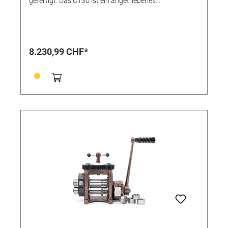
gefertigt. Das C130 ist ein angetriebenes
Kombinationswalzwerk für das Fräsen von
Flachmaterial und Vierkantdraht. Der 1,1 KW Motor ist
stark genug für den Dauerbetrieb. • Variable
Geschwindigkeiten von 5 bis 20 RPM und einen
hocheffizienten, nahezu geräuschlosen Betrieb •
8.230,99 CHF*
Walzen speziell induktionsgehärtet • Ermöglicht das
Walzen von Flach- als auch von Vierkantdraht Das
Walzwerk verfügt über 11 quadratische Rillen zum
Walzen von Draht von 8 mm bis 1 mm. Die seitlichen
Verlängerungsrollen bieten insgesamt vier
Halbrunden von 4, 3, 2 und 1,5 mm. Zu den
Sicherheitsmerkmalen gehören ein Not-Aus-Schalter,
Sicherheitsbügel an der Vorder- und Rückseite des
Walzwerks, Schutzvorrichtungen für die
Verlängerungswalzen sowie Schutzvorrichtungen für
die oberen Zahnräder. Rollenabmessung: Ø 65 mm x
130 mm Arbeitsbereich Draht: von 8 - 1mm Mit
Untersetzungsgetriebe 5 : 1 Gewicht: 130 kg Maße:
500 x 390 x 540mm (Länge x Breite x Höhe)