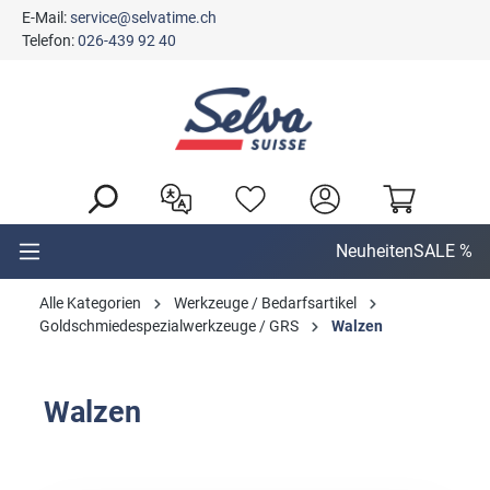
E-Mail:
service@selvatime.ch
alt springen
Telefon:
026-439 92 40
Neuheiten
SALE %
Alle Kategorien
Werkzeuge / Bedarfsartikel
Goldschmiedespezialwerkzeuge / GRS
Walzen
Walzen