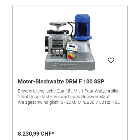
Schützt vor Staub und Schmutz. - Handschuhe und
Tuch: Mikrofasergewebe. - Sicherungsringzange:
Schneller Wechsel zur gewünschten
Verlängerungswalze.
Motor-Blechwalze DRM F 100 SSP
Bewährte englische Qualität. Mit 1 Paar Walzenrollen.
1 Notstopp-Taste. Vorwärts-und Rückwärtslauf.
Walzgeschwindigkeit: 5 - 20 U/ Min. 230 V 50 Hz, 750
Watt Arbeitsbereiche: Blech: 100 x 5,5 mm
Halbrundprofile: 4 - 3 - 2 - 1,5 mm Walzen B x Ø: 100 x
50 mm Gerätemaße L x B x H: 460 x 340 x 500 mm
Gewicht 105 kg
8.230,99 CHF*