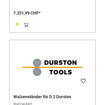
Ø: 130 x 65 mm Gerätemaße L x B x H: 500 x 390 x 540
mm Gewicht 109 kg
7.251,99 CHF*
Walzenständer für D 2 Durston
Stahl lackiert.