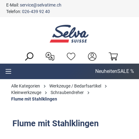
E-Mail:
service@selvatime.ch
alt springen
Telefon:
026-439 92 40
Neuheiten
SALE %
Alle Kategorien
Werkzeuge / Bedarfsartikel
Kleinwerkzeuge
Schraubendreher
Flume mit Stahlklingen
Flume mit Stahlklingen