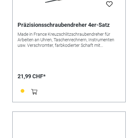
Präzisionsschraubendreher 4er-Satz
Made in France Kreuzschlitzschraubendreher für
Arbeiten an Uhren, Taschenrechnern, Instrumenten
usw. Verschromter, farbkodierter Schaft mit
kugelgelagertem Drehknopf, gehärtete Klingen. 4er-
Satz mit 1,5/2/2,5/3 mm. Maße: Gesamtlänge 11 cm.
21,99 CHF*